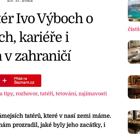
ér Ivo Výboch o
čistš
h, kariéře i
 v zahraničí
a tipy
,
rozhovor
,
tatéři
,
tetování
,
zajímavosti
ámějších tatérů, které v naší zemi máme.
ám prozradil, jaké byly jeho začátky, i