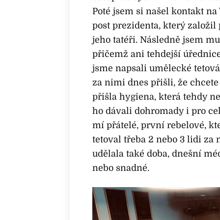
Poté jsem si našel kontakt n
post prezidenta, který založil
jeho tatéři. Následně jsem mu
přičemž ani tehdejší úřednice
jsme napsali umělecké tetován
za nimi dnes přišli, že chcet
přišla hygiena, která tehdy n
ho dávali dohromady i pro cel
mí přátelé, první rebelové, kt
tetoval třeba 2 nebo 3 lidi za
udělala také doba, dnešní méd
nebo snadné.