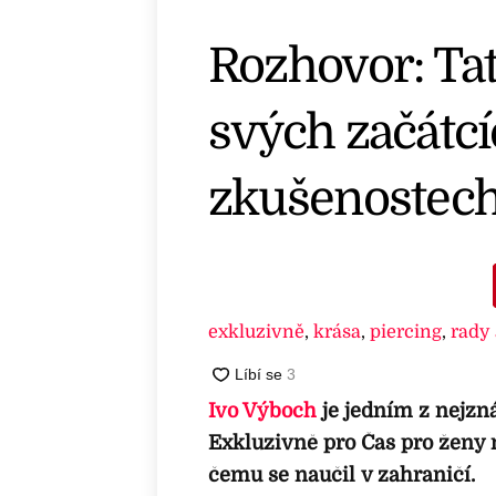
Rozhovor: Tat
svých začátcíc
zkušenostech
exkluzivně
,
krása
,
piercing
,
rady 
Ivo Výboch
je jedním z nejzn
Exkluzivně pro Čas pro ženy n
čemu se naučil v zahraničí.