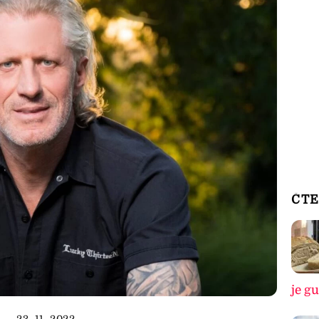
ČTE
je g
23. 11. 2022