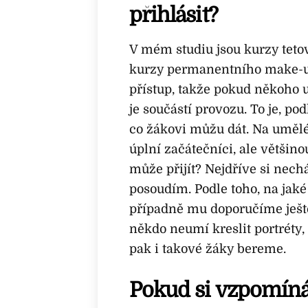
přihlásit?
V mém studiu jsou kurzy tetov
kurzy permanentního make-u
přístup, takže pokud někoho u
je součástí provozu. To je, pod
co žákovi můžu dát. Na umělé 
úplní začátečníci, ale většino
může přijít? Nejdříve si nech
posoudím. Podle toho, na jaké
případně mu doporučíme ještě
někdo neumí kreslit portréty, 
pak i takové žáky bereme.
Pokud si vzpomínát