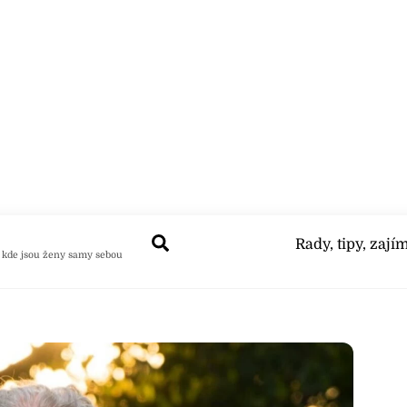
Search
Rady, tipy, zají
 kde jsou ženy samy sebou