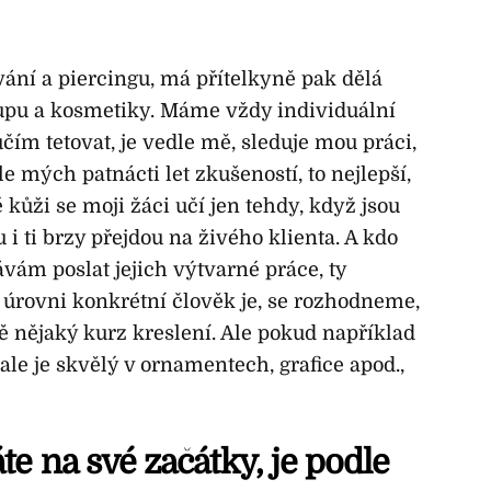
ání a piercingu, má přítelkyně pak dělá
pu a kosmetiky. Máme vždy individuální
čím tetovat, je vedle mě, sleduje mou práci,
le mých patnácti let zkušeností, to nejlepší,
kůži se moji žáci učí jen tehdy, když jsou
u i ti brzy přejdou na živého klienta. A kdo
ávám poslat jejich výtvarné práce, ty
 úrovni konkrétní člověk je, se rozhodneme,
 nějaký kurz kreslení. Ale pokud například
ale je skvělý v ornamentech, grafice apod.,
e na své začátky, je podle