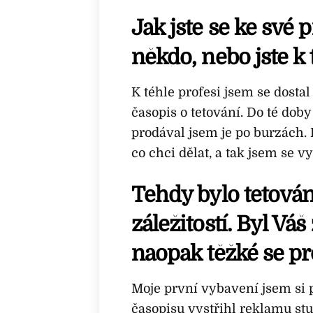
Jak jste se ke své 
někdo, nebo jste k
K téhle profesi jsem se dosta
časopis o tetování. Do té doby
prodával jsem je po burzách.
co chci dělat, a tak jsem se v
Tehdy bylo tetová
záležitostí. Byl Vá
naopak těžké se pr
Moje první vybavení jsem si 
časopisu vystřihl reklamu st