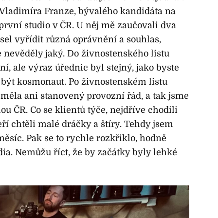
a Vladimíra Franze, bývalého kandidáta na
 první studio v ČR. U něj mě zaučovali dva
sel vyřídit různá oprávnění a souhlas,
 nevěděly jaký. Do živnostenského listu
í, ale výraz úřednic byl stejný, jako byste
e být kosmonaut. Po živnostenském listu
eměla ani stanovený provozní řád, a tak jsme
ou ČR. Co se klientů týče, nejdříve chodili
eří chtěli malé dráčky a štíry. Tehdy jsem
 měsíc. Pak se to rychle rozkřiklo, hodně
ia. Nemůžu říct, že by začátky byly lehké