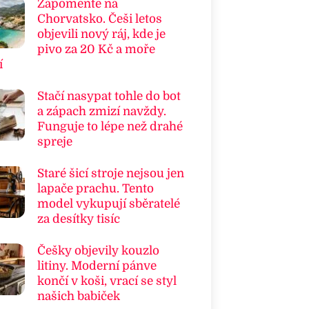
Zapomeňte na
Chorvatsko. Češi letos
objevili nový ráj, kde je
pivo za 20 Kč a moře
í
Stačí nasypat tohle do bot
a zápach zmizí navždy.
Funguje to lépe než drahé
spreje
Staré šicí stroje nejsou jen
lapače prachu. Tento
model vykupují sběratelé
za desítky tisíc
Češky objevily kouzlo
litiny. Moderní pánve
končí v koši, vrací se styl
našich babiček