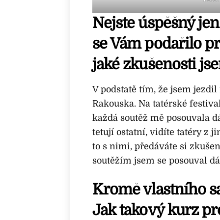
Nejste úspěšný jen 
se Vám podařilo pro
jaké zkušenosti js
V podstatě tím, že jsem jezdi
Rakouska. Na tatérské festival
každá soutěž mě posouvala dál
tetují ostatní, vidíte tatéry z 
to s nimi, předáváte si zkušen
soutěžím jsem se posouval dá
Kromě vlastního sa
Jak takový kurz pr