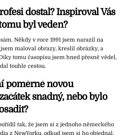
profesi dostal? Inspiroval Vás
 tomu byl veden?
l sám. Někdy v roce 1991 jsem narazil na
 jsem maloval obrazy, kreslil obrázky, a
 Díky tomu časopisu jsem hned přesně vědel,
ydal touhle cestou.
ní poměrně novou
š začátek snadný, nebo bylo
osadit?
pořídil tak, že jsem si z jednoho německého
udia z NewYorku, odkud jsem si ho objednal.