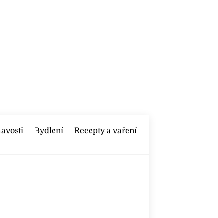
mavosti
Bydlení
Recepty a vaření