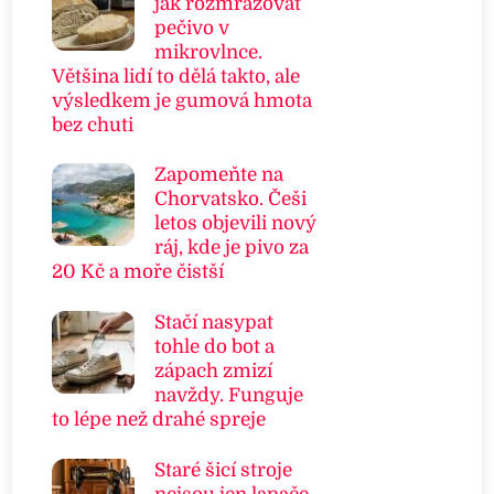
jak rozmrazovat
pečivo v
mikrovlnce.
Většina lidí to dělá takto, ale
výsledkem je gumová hmota
bez chuti
Zapomeňte na
Chorvatsko. Češi
letos objevili nový
ráj, kde je pivo za
20 Kč a moře čistší
Stačí nasypat
tohle do bot a
zápach zmizí
navždy. Funguje
to lépe než drahé spreje
Staré šicí stroje