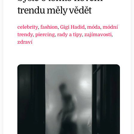
trendu měly vědět
celebrity
,
fashion
,
Gigi Hadid
,
móda
,
módní
trendy
,
piercing
,
rady a tipy
,
zajímavosti
,
zdraví