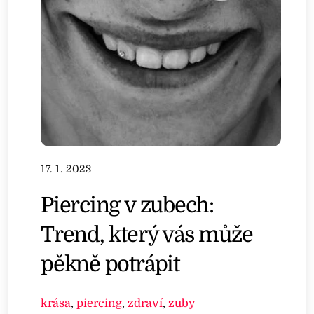
17. 1. 2023
Piercing v zubech:
Trend, který vás může
pěkně potrápit
krása
,
piercing
,
zdraví
,
zuby