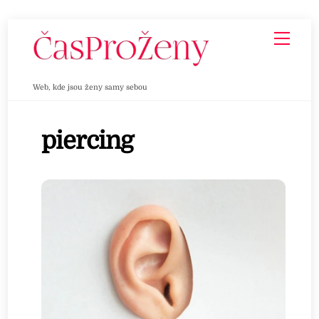
Skip
Men
to
content
Web, kde jsou ženy samy sebou
piercing