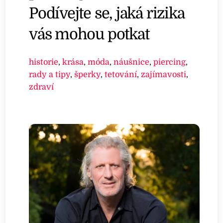
Podívejte se, jaká rizika
vás mohou potkat
historie
,
krása
,
móda
,
náušnice
,
piercing
,
rady a tipy
,
šperky
,
tetování
,
zajímavosti
,
zdraví