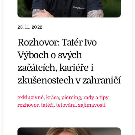
23. 11. 2022
Rozhovor: Tatér Ivo
Výboch o svých
začátcích, kariéře i
zkušenostech v zahraničí
exkluzivně
,
krása
,
piercing
,
rady a tipy
,
rozhovor
,
tatéři
,
tetování
,
zajímavosti