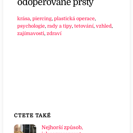
odoperované prsty
krása
,
piercing
,
plastická operace
,
psychologie
,
rady a tipy
,
tetování
,
vzhled
,
zajímavosti
,
zdraví
ČTETE TAKÉ
Nejhorší způsob,