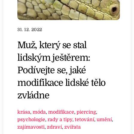
31. 12. 2022
Muž, který se stal
lidským ještěrem:
Podívejte se, jaké
modifikace lidské tělo
zvládne
krása
,
móda
,
modifikace
,
piercing
,
psychologie
,
rady a tipy
,
tetování
,
umění
,
zajímavosti
,
zdraví
,
zvířata