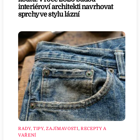
interiéroví architekti navrhovat
sprchy ve stylu lázní
RADY, TIPY, ZAJÍMAVOSTI
,
RECEPTY A
VAŘENÍ