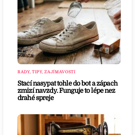
RADY, TIPY, ZAJÍMAVOSTI
Stačí nasypat tohle do bot a zápach
zmizí navždy. Funguje to lépe než
drahé spreje