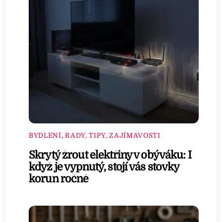
BYDLENÍ
,
RADY, TIPY, ZAJÍMAVOSTI
Skrytý žrout elektřiny v obýváku: I
když je vypnutý, stojí vás stovky
korun ročně