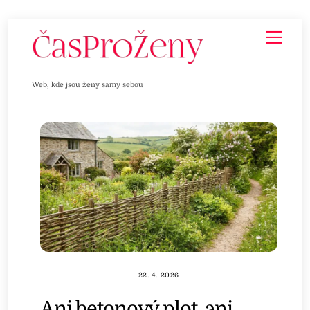
Skip
Men
to
content
Web, kde jsou ženy samy sebou
22. 4. 2026
Ani betonový plot, ani