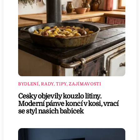
BYDLENÍ
,
RADY, TIPY, ZAJÍMAVOSTI
Češky objevily kouzlo litiny.
Moderní pánve končí v koši, vrací
se styl našich babiček