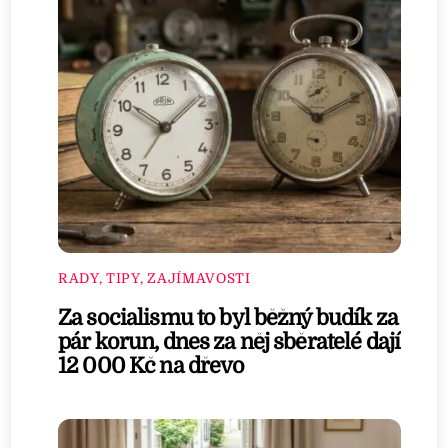
RADY, TIPY, ZAJÍMAVOSTI
Za socialismu to byl běžný budík za
pár korun, dnes za něj sběratelé dají
12 000 Kč na dřevo