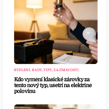
BYDLENÍ
,
RADY, TIPY, ZAJÍMAVOSTI
Kdo vymění klasické žárovky za
tento nový typ, ušetří na elektřině
polovinu