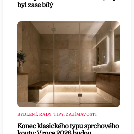
byl zase bílý
BYDLENÍ
,
RADY, TIPY, ZAJÍMAVOSTI
Konec klasického typu sprchového
koutu: V roce 2026 budou