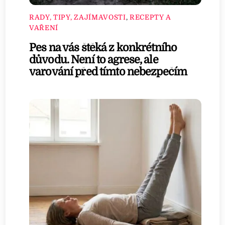
RADY, TIPY, ZAJÍMAVOSTI
,
RECEPTY A
VAŘENÍ
Pes na vás štěká z konkrétního
důvodu. Není to agrese, ale
varování před tímto nebezpečím