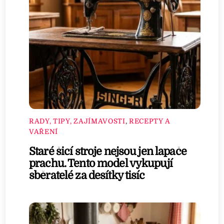
RADY, TIPY, ZAJÍMAVOSTI
,
RECEPTY A
VAŘENÍ
Staré šicí stroje nejsou jen lapače
prachu. Tento model vykupují
sběratelé za desítky tisíc