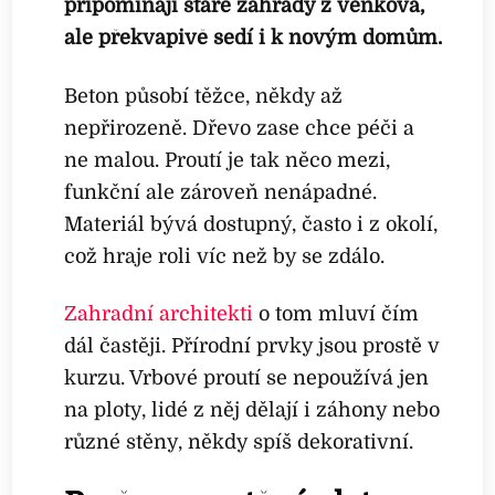
připomínají staré zahrady z venkova,
ale překvapivě sedí i k novým domům.
Beton působí těžce, někdy až
nepřirozeně. Dřevo zase chce péči a
ne malou. Proutí je tak něco mezi,
funkční ale zároveň nenápadné.
Materiál bývá dostupný, často i z okolí,
což hraje roli víc než by se zdálo.
Zahradní architekti
o tom mluví čím
dál častěji. Přírodní prvky jsou prostě v
kurzu. Vrbové proutí se nepoužívá jen
na ploty, lidé z něj dělají i záhony nebo
různé stěny, někdy spíš dekorativní.