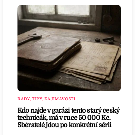
RADY, TIPY, ZAJÍMAVOSTI
Kdo najde v garáži tento starý český
techničák, má v ruce 50 000 Kč.
Sběratelé jdou po konkrétní sérii