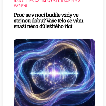
RADY, TIPY, ZAJÍMAVOSTI
,
RECEPTY A
VAŘENÍ
Proč se v noci budíte vždy ve
stejnou dobu? Vaše tělo se vám
snaží něco důležitého říct