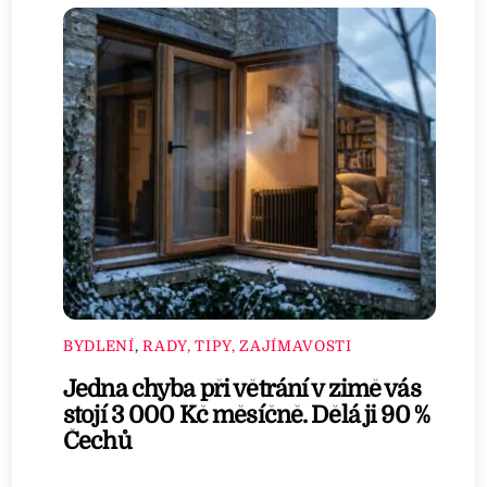
BYDLENÍ
,
RADY, TIPY, ZAJÍMAVOSTI
Jedna chyba při větrání v zimě vás
stojí 3 000 Kč měsíčně. Dělá ji 90 %
Čechů