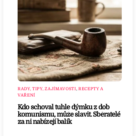
RADY, TIPY, ZAJÍMAVOSTI
,
RECEPTY A
VAŘENÍ
Kdo schoval tuhle dýmku z dob
komunismu, může slavit. Sběratelé
za ni nabízejí balík