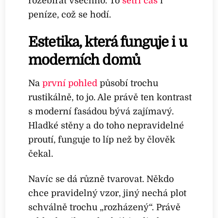
rozebírat všechno. To
šetří čas
i
peníze, což se hodí.
Estetika, která funguje i u
moderních domů
Na
první pohled
působí trochu
rustikálně, to jo. Ale právě ten kontrast
s moderní fasádou bývá zajímavý.
Hladké stěny a do toho nepravidelné
proutí, funguje to líp než by člověk
čekal.
Navíc se dá různě tvarovat. Někdo
chce pravidelný vzor, jiný nechá plot
schválně trochu „rozházený“. Právě