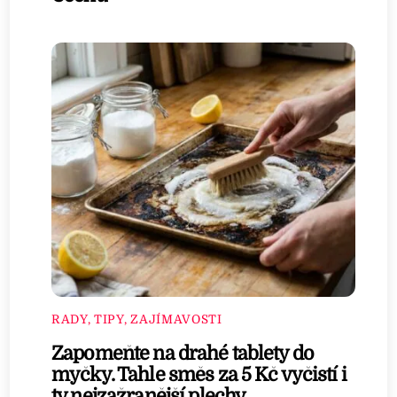
RADY, TIPY, ZAJÍMAVOSTI
Zapomeňte na drahé tablety do
myčky. Tahle směs za 5 Kč vyčistí i
ty nejzažranější plechy