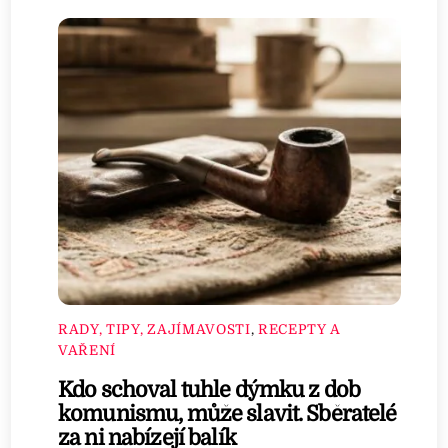
RADY, TIPY, ZAJÍMAVOSTI
,
RECEPTY A
VAŘENÍ
Kdo schoval tuhle dýmku z dob
komunismu, může slavit. Sběratelé
za ni nabízejí balík