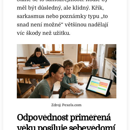
měl být důsledný, ale klidný. Křik,
sarkasmus nebo poznámky typu „to
snad není možné“ většinou nadělají
víc škody než užitku.
Zdroj: Pexels.com
Odpovědnost přiměřená
věku posiluje sebevědomí