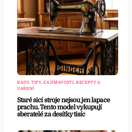
RADY, TIPY, ZAJÍMAVOSTI
,
RECEPTY A
VAŘENÍ
Staré šicí stroje nejsou jen lapače
prachu. Tento model vykupují
sběratelé za desítky tisíc