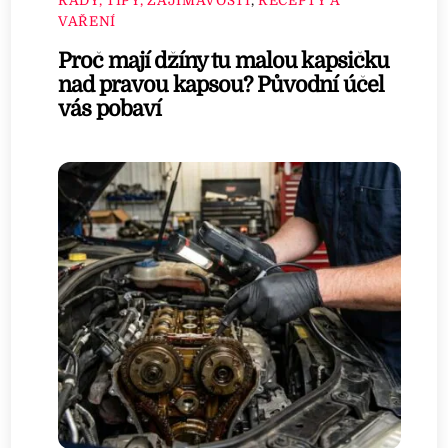
RADY, TIPY, ZAJÍMAVOSTI
,
RECEPTY A
VAŘENÍ
Proč mají džíny tu malou kapsičku
nad pravou kapsou? Původní účel
vás pobaví