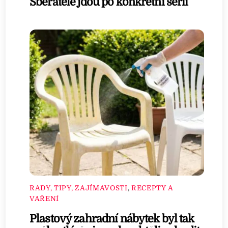
Sběratelé jdou po konkrétní sérii
RADY, TIPY, ZAJÍMAVOSTI
,
RECEPTY A
VAŘENÍ
Plastový zahradní nábytek byl tak