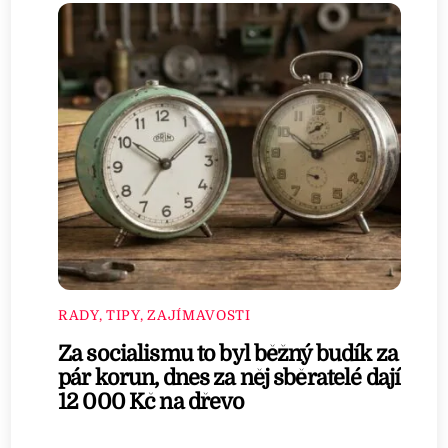
RADY, TIPY, ZAJÍMAVOSTI
Za socialismu to byl běžný budík za
pár korun, dnes za něj sběratelé dají
12 000 Kč na dřevo