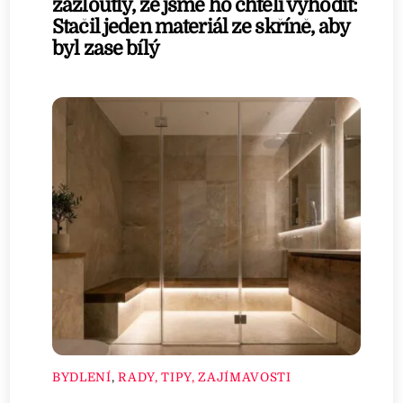
zažloutlý, že jsme ho chtěli vyhodit:
Stačil jeden materiál ze skříně, aby
byl zase bílý
BYDLENÍ
,
RADY, TIPY, ZAJÍMAVOSTI