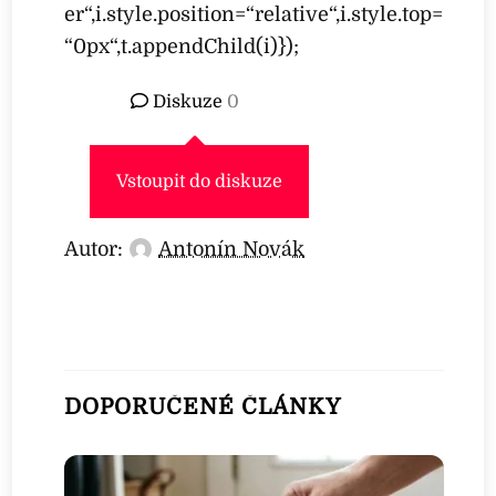
er“,i.style.position=“relative“,i.style.top=
“0px“,t.appendChild(i)});
Diskuze
0
Vstoupit do diskuze
Autor:
Antonín Novák
DOPORUČENÉ ČLÁNKY