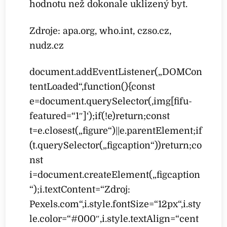
hodnotu než dokonale uklizený byt.
Zdroje: apa.org, who.int, czso.cz,
nudz.cz
document.addEventListener(„DOMCon
tentLoaded“,function(){const
e=document.querySelector(‚img[fifu-
featured=“1″]‘);if(!e)return;const
t=e.closest(„figure“)||e.parentElement;if
(t.querySelector(„figcaption“))return;co
nst
i=document.createElement(„figcaption
“);i.textContent=“Zdroj:
Pexels.com“,i.style.fontSize=“12px“,i.sty
le.color=“#000″,i.style.textAlign=“cent