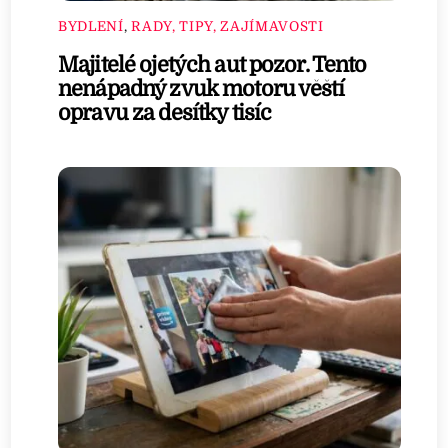
BYDLENÍ
,
RADY, TIPY, ZAJÍMAVOSTI
Majitelé ojetých aut pozor. Tento
nenápadný zvuk motoru věští
opravu za desítky tisíc