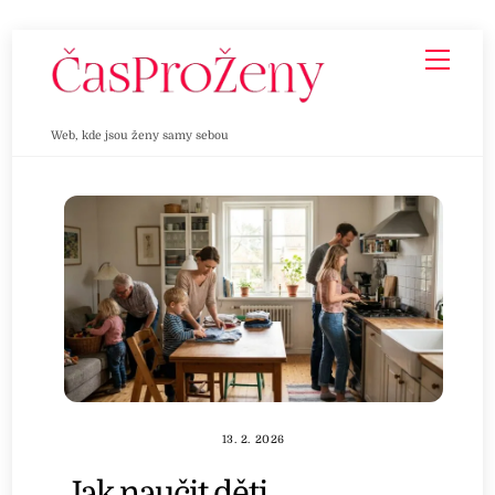
Skip
Men
to
content
Web, kde jsou ženy samy sebou
13. 2. 2026
Jak naučit děti