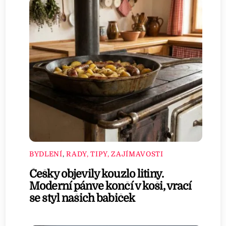
BYDLENÍ
,
RADY, TIPY, ZAJÍMAVOSTI
Češky objevily kouzlo litiny.
Moderní pánve končí v koši, vrací
se styl našich babiček