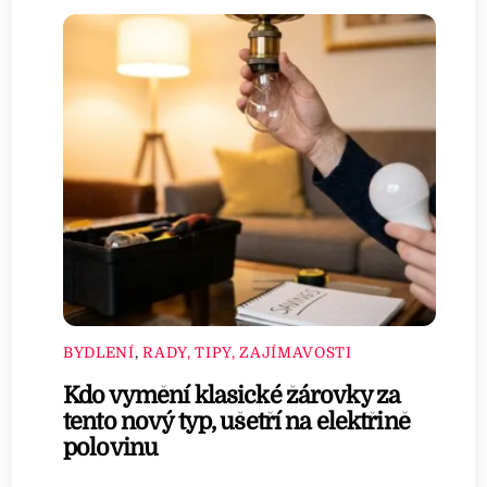
BYDLENÍ
,
RADY, TIPY, ZAJÍMAVOSTI
Kdo vymění klasické žárovky za
tento nový typ, ušetří na elektřině
polovinu