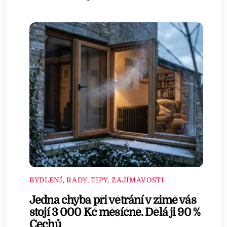
BYDLENÍ
,
RADY, TIPY, ZAJÍMAVOSTI
Jedna chyba při větrání v zimě vás
stojí 3 000 Kč měsíčně. Dělá ji 90 %
Čechů