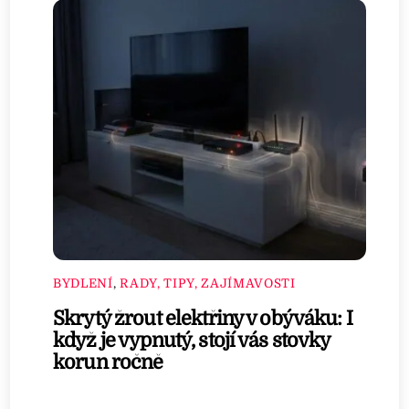
BYDLENÍ
,
RADY, TIPY, ZAJÍMAVOSTI
Skrytý žrout elektřiny v obýváku: I
když je vypnutý, stojí vás stovky
korun ročně