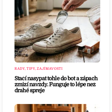
RADY, TIPY, ZAJÍMAVOSTI
Stačí nasypat tohle do bot a zápach
zmizí navždy. Funguje to lépe než
drahé spreje