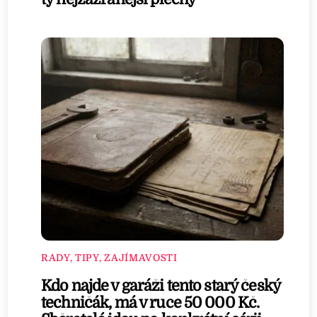
RADY, TIPY, ZAJÍMAVOSTI
Kdo najde v garáži tento starý český
techničák, má v ruce 50 000 Kč.