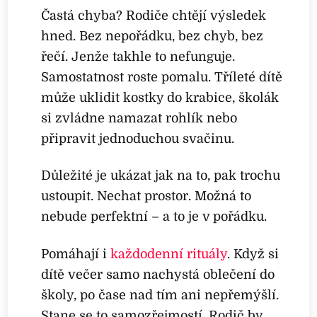
Častá chyba? Rodiče chtějí výsledek
hned. Bez nepořádku, bez chyb, bez
řečí. Jenže takhle to nefunguje.
Samostatnost roste pomalu. Tříleté dítě
může uklidit kostky do krabice, školák
si zvládne namazat rohlík nebo
připravit jednoduchou svačinu.
Důležité je ukázat jak na to, pak trochu
ustoupit. Nechat prostor. Možná to
nebude perfektní – a to je v pořádku.
Pomáhají i
každodenní rituály
. Když si
dítě večer samo nachystá oblečení do
školy, po čase nad tím ani nepřemýšlí.
Stane se to samozřejmostí. Rodič by