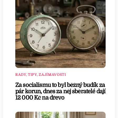
RADY, TIPY, ZAJÍMAVOSTI
Za socialismu to byl běžný budík za
pár korun, dnes za něj sběratelé dají
12 000 Kč na dřevo