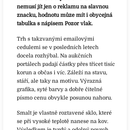
nemusí jít jen o reklamu na slavnou
značku, hodnotu může mít i obyčejná
tabulka s nápisem Pozor vlak.
Trh s takzvanými emailovými
cedulemi se v posledních letech
docela rozhýbal. Na aukčních
portálech padají částky přes třicet tisíc
korun a občas i víc. Záleží na stavu,
stáří, ale taky na motivu. Výrazná
grafika, syté barvy a dobře čitelné
písmo cenu obvykle posunou nahoru.
Smalt je vlastně roztavené sklo, které
se při vysoké teplotě nanese na kov.
Výsledkem je tvrdý a odolný povrch,