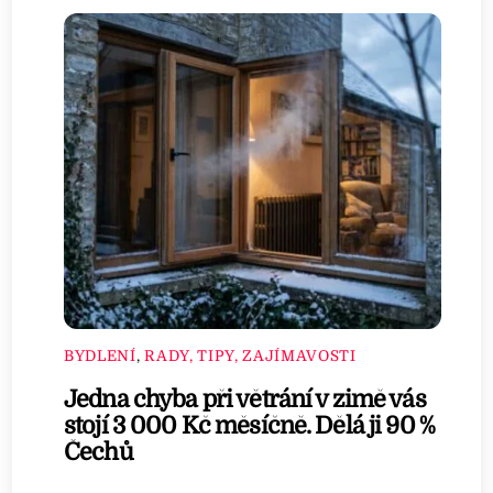
BYDLENÍ
,
RADY, TIPY, ZAJÍMAVOSTI
Jedna chyba při větrání v zimě vás
stojí 3 000 Kč měsíčně. Dělá ji 90 %
Čechů