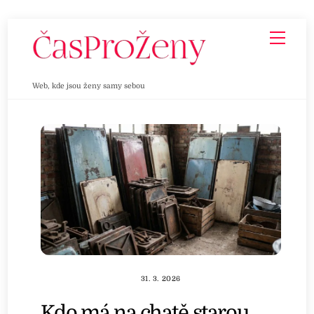
Skip
Men
to
content
Web, kde jsou ženy samy sebou
31. 3. 2026
Kdo má na chatě starou