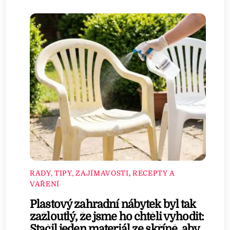
RADY, TIPY, ZAJÍMAVOSTI
,
RECEPTY A
VAŘENÍ
Plastový zahradní nábytek byl tak
zažloutlý, že jsme ho chtěli vyhodit:
Stačil jeden materiál ze skříně, aby