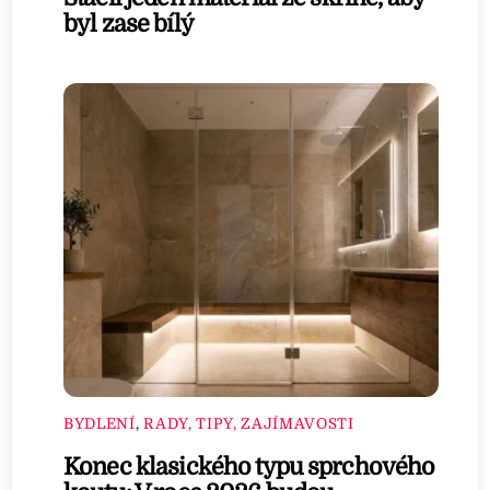
byl zase bílý
BYDLENÍ
,
RADY, TIPY, ZAJÍMAVOSTI
Konec klasického typu sprchového