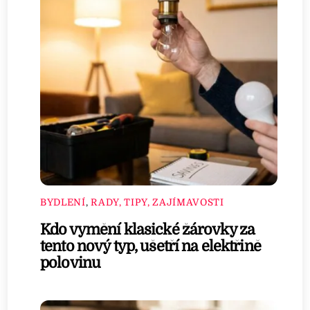
BYDLENÍ
,
RADY, TIPY, ZAJÍMAVOSTI
Kdo vymění klasické žárovky za
tento nový typ, ušetří na elektřině
polovinu