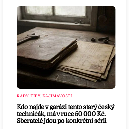
RADY, TIPY, ZAJÍMAVOSTI
Kdo najde v garáži tento starý český
techničák, má v ruce 50 000 Kč.
Sběratelé jdou po konkrétní sérii