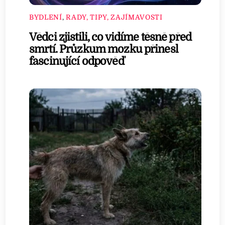
BYDLENÍ
,
RADY, TIPY, ZAJÍMAVOSTI
Vědci zjistili, co vidíme těsně před
smrtí. Průzkum mozku přinesl
fascinující odpověď