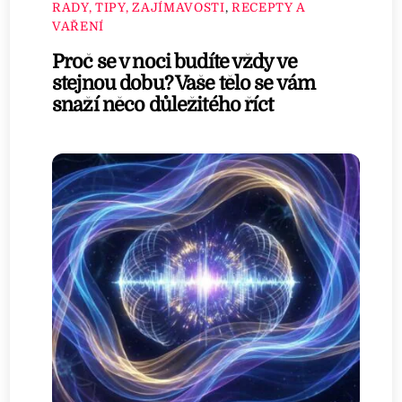
RADY, TIPY, ZAJÍMAVOSTI
,
RECEPTY A
VAŘENÍ
Proč se v noci budíte vždy ve
stejnou dobu? Vaše tělo se vám
snaží něco důležitého říct