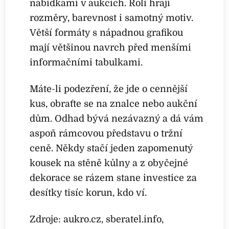
nabídkami v aukcích. Roli hrají
rozměry, barevnost i samotný motiv.
Větší formáty s nápadnou grafikou
mají většinou navrch před menšími
informačními tabulkami.
Máte-li podezření, že jde o cennější
kus, obraťte se na znalce nebo aukční
dům. Odhad bývá nezávazný a dá vám
aspoň rámcovou představu o tržní
ceně. Někdy stačí jeden zapomenutý
kousek na stěně kůlny a z obyčejné
dekorace se rázem stane investice za
desítky tisíc korun, kdo ví.
Zdroje: aukro.cz, sberatel.info,