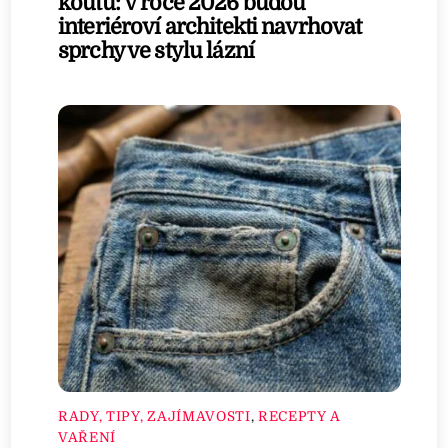
koutu: V roce 2026 budou
interiéroví architekti navrhovat
sprchy ve stylu lázní
RADY, TIPY, ZAJÍMAVOSTI
,
RECEPTY A
VAŘENÍ