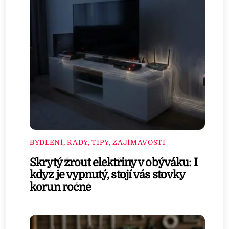
BYDLENÍ
,
RADY, TIPY, ZAJÍMAVOSTI
Skrytý žrout elektřiny v obýváku: I
když je vypnutý, stojí vás stovky
korun ročně