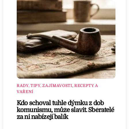
RADY, TIPY, ZAJÍMAVOSTI
,
RECEPTY A
VAŘENÍ
Kdo schoval tuhle dýmku z dob
komunismu, může slavit. Sběratelé
za ni nabízejí balík