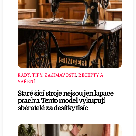
RADY, TIPY, ZAJÍMAVOSTI
,
RECEPTY A
VAŘENÍ
Staré šicí stroje nejsou jen lapače
prachu. Tento model vykupují
sběratelé za desítky tisíc