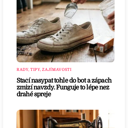
RADY, TIPY, ZAJÍMAVOSTI
Stačí nasypat tohle do bot a zápach
zmizí navždy. Funguje to lépe než
drahé spreje