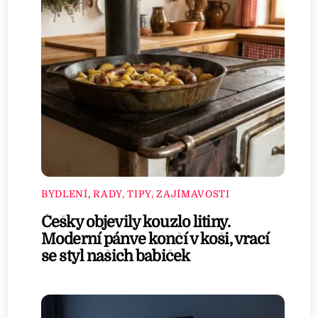
BYDLENÍ
,
RADY, TIPY, ZAJÍMAVOSTI
Češky objevily kouzlo litiny.
Moderní pánve končí v koši, vrací
se styl našich babiček