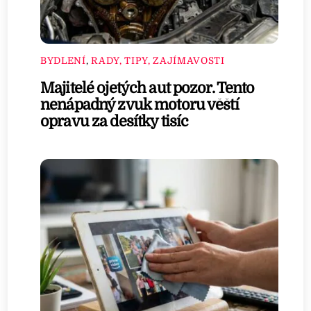
BYDLENÍ
,
RADY, TIPY, ZAJÍMAVOSTI
Majitelé ojetých aut pozor. Tento
nenápadný zvuk motoru věští
opravu za desítky tisíc