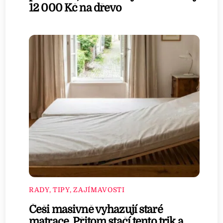
12 000 Kč na dřevo
RADY, TIPY, ZAJÍMAVOSTI
Češi masivně vyhazují staré
matrace. Přitom stačí tento trik a