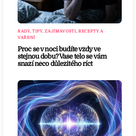
RADY, TIPY, ZAJÍMAVOSTI
,
RECEPTY A
VAŘENÍ
Proč se v noci budíte vždy ve
stejnou dobu? Vaše tělo se vám
snaží něco důležitého říct