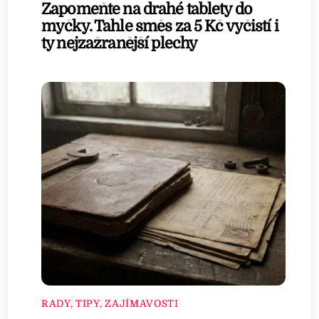
Zapomeňte na drahé tablety do
myčky. Tahle směs za 5 Kč vyčistí i
ty nejzažranější plechy
RADY, TIPY, ZAJÍMAVOSTI