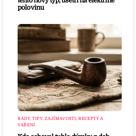
tento nový typ, ušetří na elektřině
polovinu
RADY, TIPY, ZAJÍMAVOSTI
,
RECEPTY A
VAŘENÍ