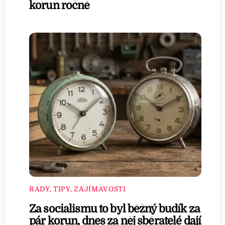
korun ročně
RADY, TIPY, ZAJÍMAVOSTI
Za socialismu to byl běžný budík za
pár korun, dnes za něj sběratelé dají