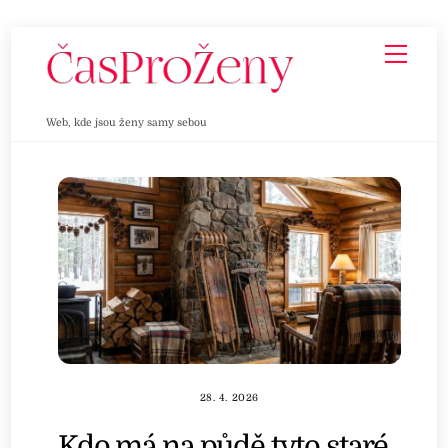
Skip
Men
to
content
Web, kde jsou ženy samy sebou
28. 4. 2026
Kdo má na půdě tyto staré