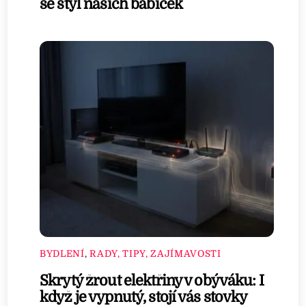
se styl našich babiček
BYDLENÍ
,
RADY, TIPY, ZAJÍMAVOSTI
Skrytý žrout elektřiny v obýváku: I
když je vypnutý, stojí vás stovky