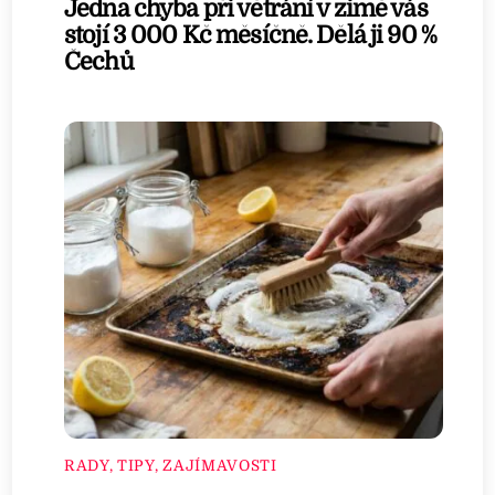
Jedna chyba při větrání v zimě vás
stojí 3 000 Kč měsíčně. Dělá ji 90 %
Čechů
RADY, TIPY, ZAJÍMAVOSTI