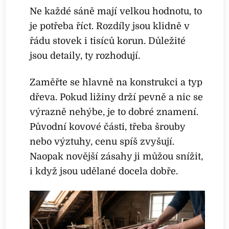
Ne každé sáně mají velkou hodnotu, to
je potřeba říct. Rozdíly jsou klidně v
řádu stovek i tisíců korun. Důležité
jsou detaily, ty rozhodují.
Zaměřte se hlavně na konstrukci a typ
dřeva. Pokud ližiny drží pevně a nic se
výrazně nehýbe, je to dobré znamení.
Původní kovové části, třeba šrouby
nebo výztuhy, cenu spíš zvyšují.
Naopak novější zásahy ji můžou snížit,
i když jsou udělané docela dobře.