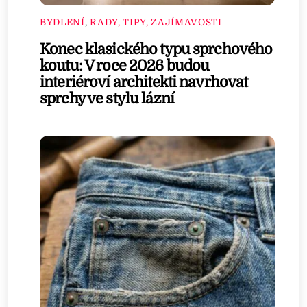
BYDLENÍ
,
RADY, TIPY, ZAJÍMAVOSTI
Konec klasického typu sprchového
koutu: V roce 2026 budou
interiéroví architekti navrhovat
sprchy ve stylu lázní