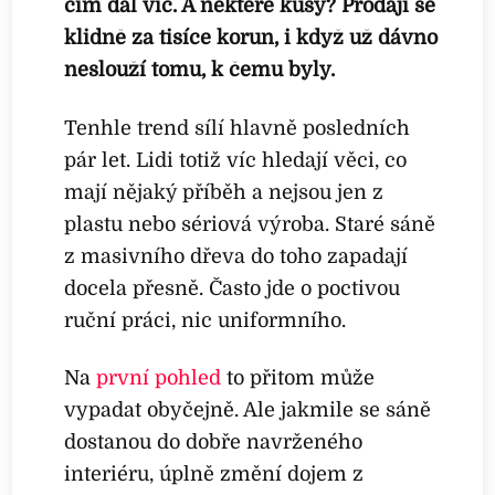
čím dál víc. A některé kusy? Prodají se
klidně za tisíce korun, i když už dávno
neslouží tomu, k čemu byly.
Tenhle trend sílí hlavně posledních
pár let. Lidi totiž víc hledají věci, co
mají nějaký příběh a nejsou jen z
plastu nebo sériová výroba. Staré sáně
z masivního dřeva do toho zapadají
docela přesně. Často jde o poctivou
ruční práci, nic uniformního.
Na
první pohled
to přitom může
vypadat obyčejně. Ale jakmile se sáně
dostanou do dobře navrženého
interiéru, úplně změní dojem z