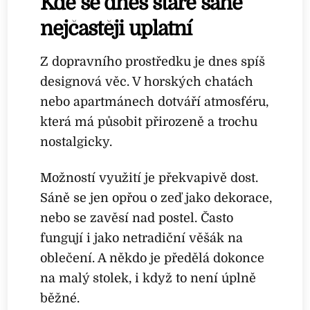
Kde se dnes staré sáně
nejčastěji uplatní
Z dopravního prostředku je dnes spíš
designová věc. V horských chatách
nebo apartmánech dotváří atmosféru,
která má působit přirozeně a trochu
nostalgicky.
Možností využití je překvapivě dost.
Sáně se jen opřou o zeď jako dekorace,
nebo se zavěsí nad postel. Často
fungují i jako netradiční věšák na
oblečení. A někdo je předělá dokonce
na malý stolek, i když to není úplně
běžné.