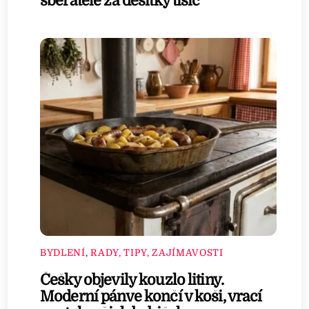
sběratelé za desítky tisíc
BYDLENÍ
,
RADY, TIPY, ZAJÍMAVOSTI
Češky objevily kouzlo litiny.
Moderní pánve končí v koši, vrací