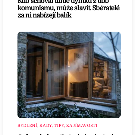
Kdo schoval tuhle dýmku z dob
komunismu, může slavit. Sběratelé
za ni nabízejí balík
BYDLENÍ
,
RADY, TIPY, ZAJÍMAVOSTI