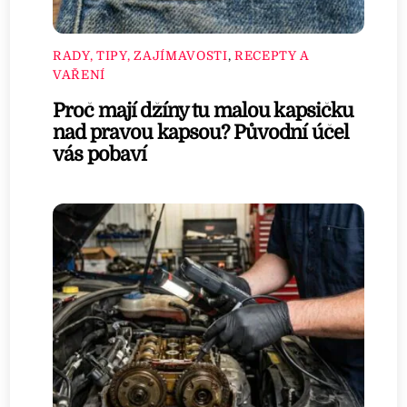
RADY, TIPY, ZAJÍMAVOSTI
,
RECEPTY A
VAŘENÍ
Proč mají džíny tu malou kapsičku
nad pravou kapsou? Původní účel
vás pobaví