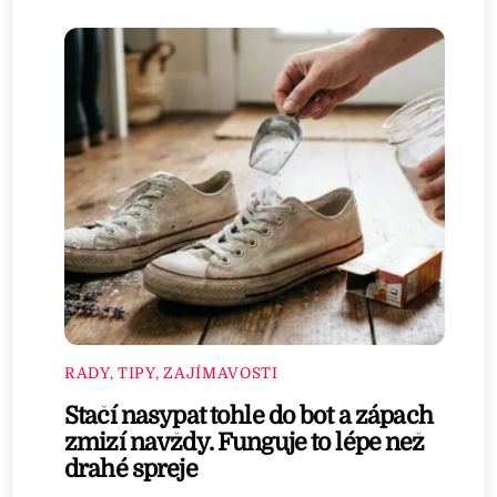
RADY, TIPY, ZAJÍMAVOSTI
Stačí nasypat tohle do bot a zápach
zmizí navždy. Funguje to lépe než
drahé spreje