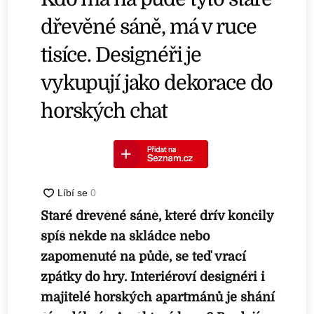
dřevěné sáně, má v ruce
tisíce. Designéři je
vykupují jako dekorace do
horských chat
Staré dřevěné sáně, které dřív končily
spíš někde na skládce nebo
zapomenuté na půdě, se teď vrací
zpátky do hry. Interiéroví designéři i
majitelé horských apartmánů je shání