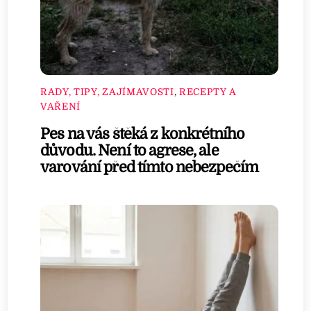
RADY, TIPY, ZAJÍMAVOSTI
,
RECEPTY A
VAŘENÍ
Pes na vás štěká z konkrétního
důvodu. Není to agrese, ale
varování před tímto nebezpečím