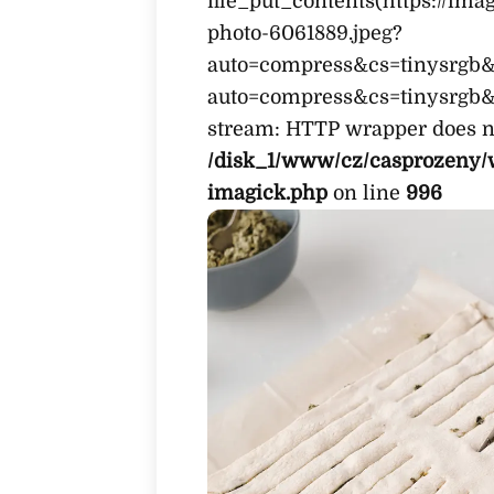
file_put_contents(https://im
photo-6061889.jpeg?
auto=compress&cs=tinysrgb&
auto=compress&cs=tinysrgb&f
stream: HTTP wrapper does no
/disk_1/www/cz/casprozeny/
imagick.php
on line
996