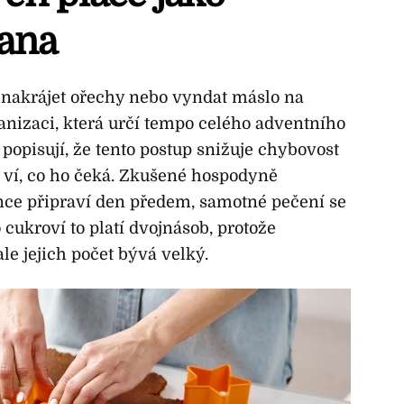
ana
nakrájet ořechy nebo vyndat máslo na
anizaci, která určí tempo celého adventního
 popisují, že tento postup snižuje chybovost
ě ví, co ho čeká. Zkušené hospodyně
ence připraví den předem, samotné pečení se
cukroví to platí dvojnásob, protože
ale jejich počet bývá velký.