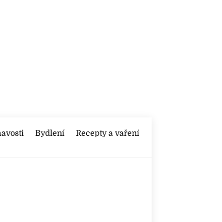
mavosti
Bydlení
Recepty a vaření