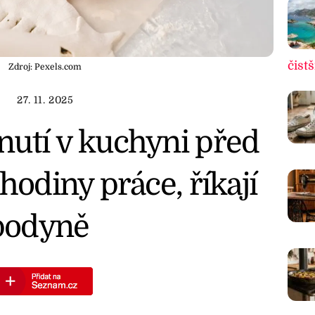
čistš
Zdroj: Pexels.com
27. 11. 2025
nutí v kuchyni před
hodiny práce, říkají
podyně