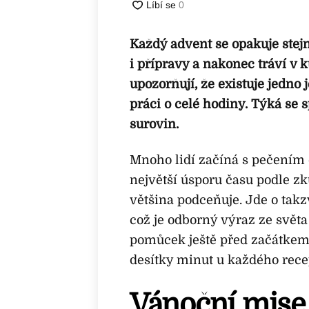
Každý advent se opakuje stejn
i přípravy a nakonec tráví v
upozorňují, že existuje jedno
práci o celé hodiny. Týká se
surovin.
Mnoho lidí začíná s pečením c
největší úsporu času podle z
většina podceňuje. Jde o tak
což je odborný výraz ze svět
pomůcek ještě před začátkem 
desítky minut u každého recep
Vánoční mise 