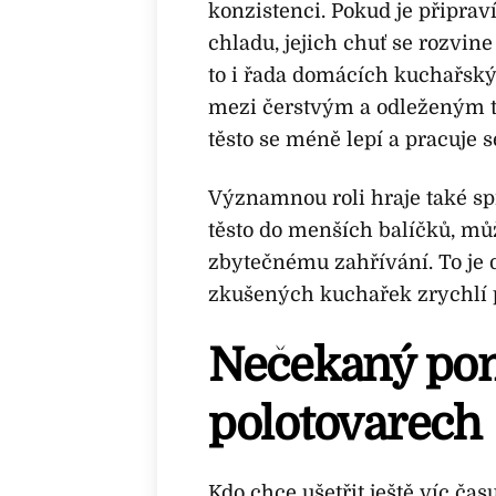
konzistenci. Pokud je připrav
chladu, jejich chuť se rozvine
to i řada domácích kuchařskýc
mezi čerstvým a odleženým t
těsto se méně lepí a pracuje s
Významnou roli hraje také sp
těsto do menších balíčků, můž
zbytečnému zahřívání. To je d
zkušených kuchařek zrychlí p
Nečekaný pom
polotovarech
Kdo chce ušetřit ještě víc č