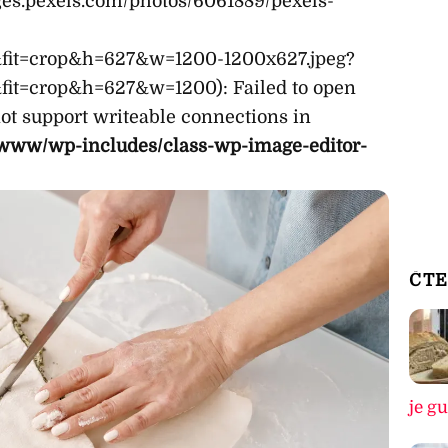
ages.pexels.com/photos/6061889/pexels-
fit=crop&h=627&w=1200-1200x627.jpeg?
it=crop&h=627&w=1200): Failed to open
t support writeable connections in
www/wp-includes/class-wp-image-editor-
ČTE
je g