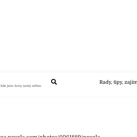
Search
Rady, tipy, zají
 kde jsou ženy samy sebou