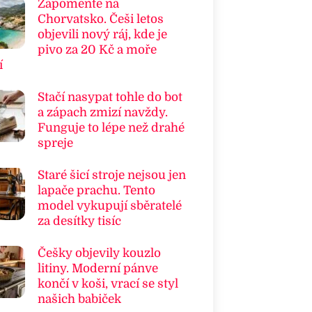
Zapomeňte na
Chorvatsko. Češi letos
objevili nový ráj, kde je
pivo za 20 Kč a moře
í
Stačí nasypat tohle do bot
a zápach zmizí navždy.
Funguje to lépe než drahé
spreje
Staré šicí stroje nejsou jen
lapače prachu. Tento
model vykupují sběratelé
za desítky tisíc
Češky objevily kouzlo
litiny. Moderní pánve
končí v koši, vrací se styl
našich babiček