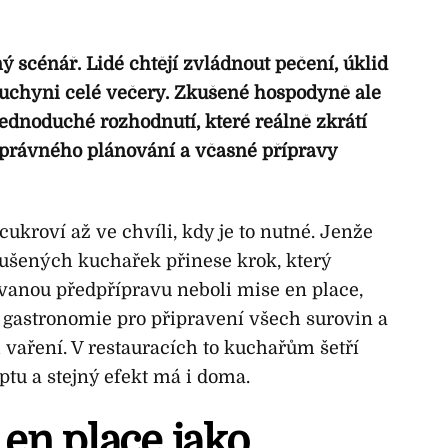
ý scénář. Lidé chtějí zvládnout pečení, úklid
 kuchyni celé večery. Zkušené hospodyně ale
 jednoduché rozhodnutí, které reálně zkrátí
 správného plánování a včasné přípravy
ukroví až ve chvíli, kdy je to nutné. Jenže
kušených kuchařek přinese krok, který
zvanou předpřípravu neboli mise en place,
a gastronomie pro připravení všech surovin a
vaření. V restauracích to kuchařům šetří
tu a stejný efekt má i doma.
en place jako