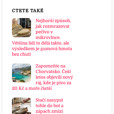
ČTETE TAKÉ
Nejhorší způsob,
jak rozmrazovat
pečivo v
mikrovlnce.
Většina lidí to dělá takto, ale
výsledkem je gumová hmota
bez chuti
Zapomeňte na
Chorvatsko. Češi
letos objevili nový
ráj, kde je pivo za
20 Kč a moře čistší
Stačí nasypat
tohle do bot a
zápach zmizí