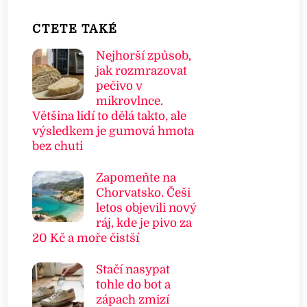
ČTETE TAKÉ
Nejhorší způsob,
jak rozmrazovat
pečivo v
mikrovlnce.
Většina lidí to dělá takto, ale
výsledkem je gumová hmota
bez chuti
Zapomeňte na
Chorvatsko. Češi
letos objevili nový
ráj, kde je pivo za
20 Kč a moře čistší
Stačí nasypat
tohle do bot a
zápach zmizí