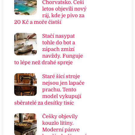
Chorvatsko. Češi
letos objevili nový
ráj, kde je pivo za
20 Kč a moře čistší
Stačí nasypat
tohle do bot a
zápach zmizí
navždy. Funguje
to lépe než drahé spreje
Staré šicí stroje
nejsou jen lapače
prachu. Tento
model vykupují
sběratelé za desítky tisíc
Češky objevily
kouzlo litiny.
Moderní pánve