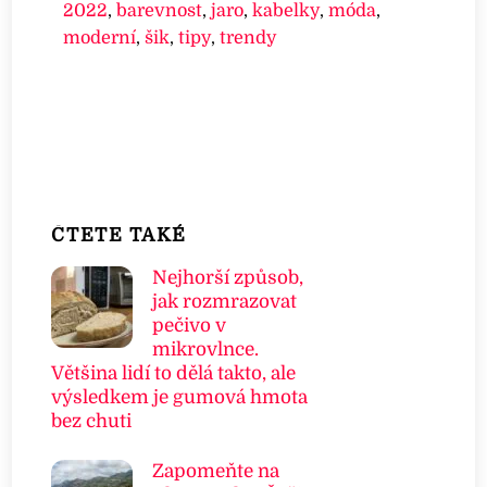
2022
,
barevnost
,
jaro
,
kabelky
,
móda
,
moderní
,
šik
,
tipy
,
trendy
ČTETE TAKÉ
Nejhorší způsob,
jak rozmrazovat
pečivo v
mikrovlnce.
Většina lidí to dělá takto, ale
výsledkem je gumová hmota
bez chuti
Zapomeňte na