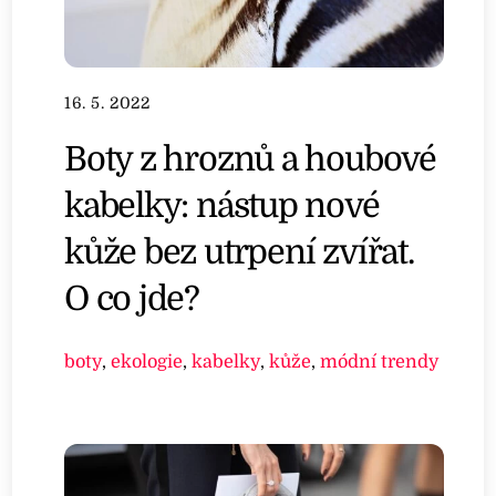
16. 5. 2022
Boty z hroznů a houbové
kabelky: nástup nové
kůže bez utrpení zvířat.
O co jde?
boty
,
ekologie
,
kabelky
,
kůže
,
módní trendy