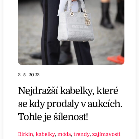
2. 5. 2022
Nejdražší kabelky, které
se kdy prodaly v aukcích.
Tohle je šílenost!
Birkin
,
kabelky
,
móda
,
trendy
,
zajímavosti