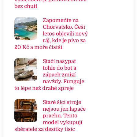
bez chuti
Zapomeňte na
Chorvatsko. Češi
letos objevili nový
ráj, kde je pivo za
20 Kč a moře čistší
Stačí nasypat
tohle do bot a
zápach zmizí
navždy. Funguje
to lépe než drahé spreje
Staré šicí stroje
nejsou jen lapače
prachu. Tento
model vykupují
sběratelé za desítky tisíc