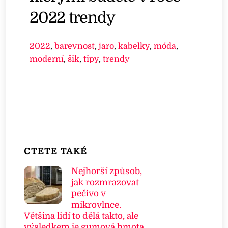
2022 trendy
2022
,
barevnost
,
jaro
,
kabelky
,
móda
,
moderní
,
šik
,
tipy
,
trendy
ČTETE TAKÉ
Nejhorší způsob,
jak rozmrazovat
pečivo v
mikrovlnce.
Většina lidí to dělá takto, ale
výsledkem je gumová hmota