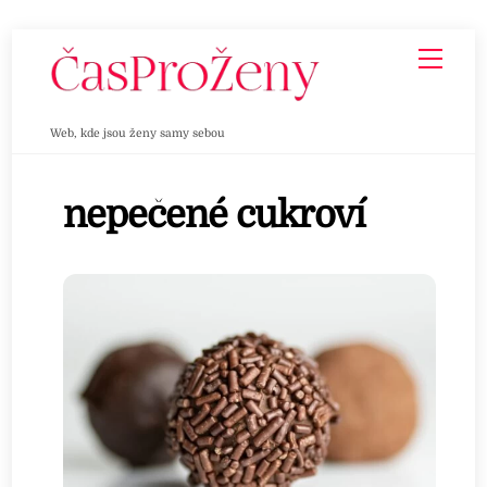
Skip
Men
to
content
Web, kde jsou ženy samy sebou
nepečené cukroví