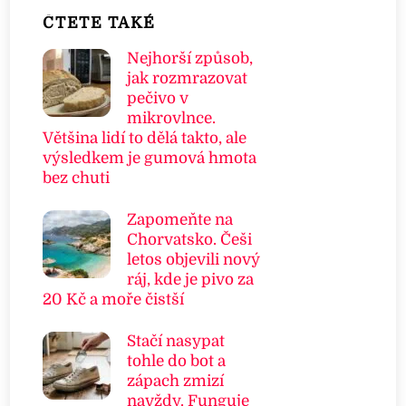
ČTETE TAKÉ
Nejhorší způsob,
jak rozmrazovat
pečivo v
mikrovlnce.
Většina lidí to dělá takto, ale
výsledkem je gumová hmota
bez chuti
Zapomeňte na
Chorvatsko. Češi
letos objevili nový
ráj, kde je pivo za
20 Kč a moře čistší
Stačí nasypat
tohle do bot a
zápach zmizí
navždy. Funguje