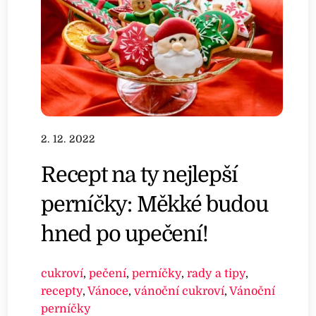
2. 12. 2022
Recept na ty nejlepší
perníčky: Měkké budou
hned po upečení!
cukroví
,
pečení
,
perníčky
,
rady a tipy
,
recepty
,
Vánoce
,
vánoční cukroví
,
Vánoční
perníčky