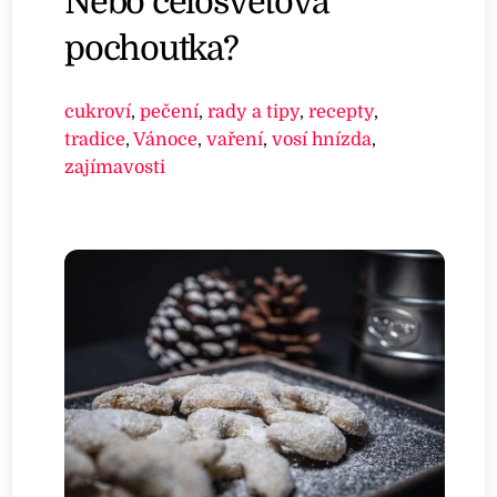
Nebo celosvětová
pochoutka?
cukroví
,
pečení
,
rady a tipy
,
recepty
,
tradice
,
Vánoce
,
vaření
,
vosí hnízda
,
zajímavosti