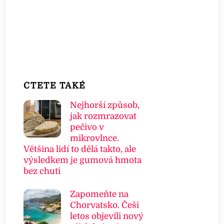
ČTETE TAKÉ
Nejhorší způsob,
jak rozmrazovat
pečivo v
mikrovlnce.
Většina lidí to dělá takto, ale
výsledkem je gumová hmota
bez chuti
Zapomeňte na
Chorvatsko. Češi
letos objevili nový