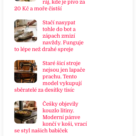
ráj, kde je pivo za
20 Kč a moře čistší
Stačí nasypat
tohle do bot a
zápach zmizí
navždy. Funguje
to lépe než drahé spreje
Staré šicí stroje
nejsou jen lapače
prachu. Tento
model vykupují
sběratelé za desítky tisíc
Češky objevily
kouzlo litiny.
Moderní pánve
končí v koši, vrací
se styl našich babiček