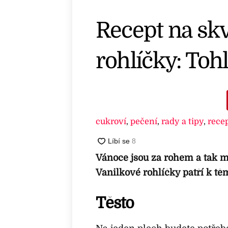
Recept na skv
rohlíčky: Toh
cukroví
,
pečení
,
rady a tipy
,
rece
Vánoce jsou za rohem a tak m
Vanilkové rohlíčky patří k tě
Těsto