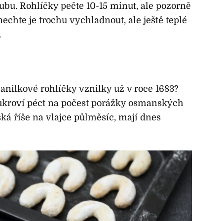
ubu. Rohlíčky pečte 10-15 minut, ale pozorně
 nechte je trochu vychladnout, ale ještě teplé
.
vanilkové rohlíčky vznilky už v roce 1683?
 cukroví péct na počest porážky osmanských
ká říše na vlajce půlměsíc, mají dnes