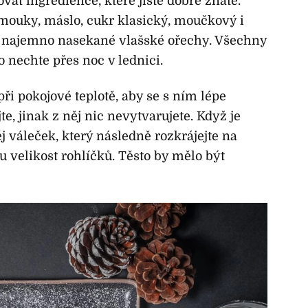
vat ingredience, které jistě dobře znáte.
é mouky, máslo, cukr klasický, moučkový i
 najemno nasekané vlašské ořechy. Všechny
o nechte přes noc v lednici.
při pokojové teplotě, aby se s ním lépe
te, jinak z něj nic nevytvarujete. Když je
ěj váleček, který následně rozkrájejte na
u velikost rohlíčků. Těsto by mělo být