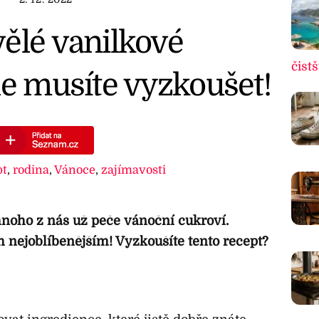
ělé vanilkové
čistš
le musíte vyzkoušet!
pt
,
rodina
,
Vánoce
,
zajímavosti
noho z nás už peče vánoční cukroví.
m nejoblíbenějším! Vyzkoušíte tento recept?