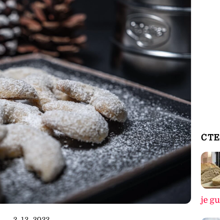
ČTE
je g
2. 12. 2022