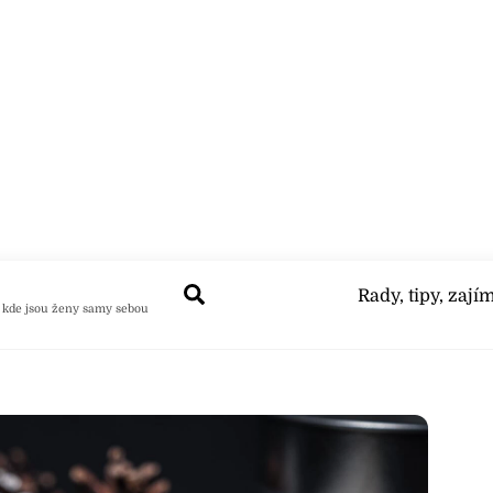
Search
Rady, tipy, zají
 kde jsou ženy samy sebou