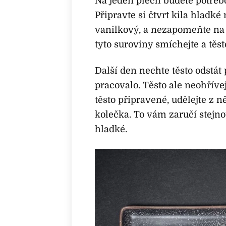
Na jeden plech budete potřebo
Připravte si čtvrt kila hladk
vanilkový, a nezapomeňte na
tyto suroviny smíchejte a těst
Další den nechte těsto odstát 
pracovalo. Těsto ale neohřívej
těsto připravené, udělejte z n
kolečka. To vám zaručí stejno
hladké.