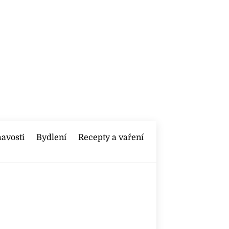
mavosti
Bydlení
Recepty a vaření