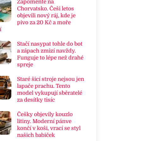
Zapomeňte na
Chorvatsko. Češi letos
objevili nový ráj, kde je
pivo za 20 Kč a moře
í
Stačí nasypat tohle do bot
a zápach zmizí navždy.
Funguje to lépe než drahé
spreje
Staré šicí stroje nejsou jen
lapače prachu. Tento
model vykupují sběratelé
za desítky tisíc
Češky objevily kouzlo
litiny. Moderní pánve
končí v koši, vrací se styl
našich babiček