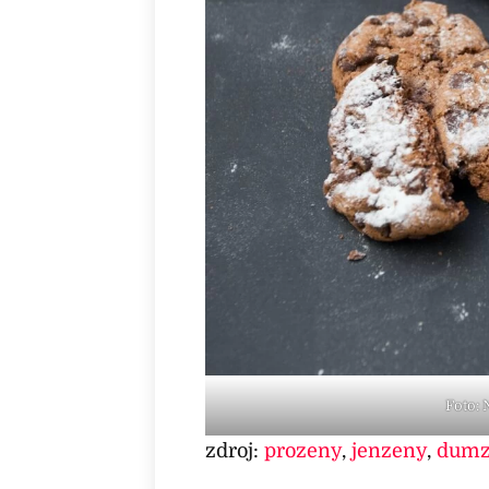
Foto:
zdroj:
prozeny
,
jenzeny
,
dumz