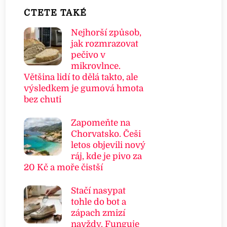
ČTETE TAKÉ
Nejhorší způsob,
jak rozmrazovat
pečivo v
mikrovlnce.
Většina lidí to dělá takto, ale
výsledkem je gumová hmota
bez chuti
Zapomeňte na
Chorvatsko. Češi
letos objevili nový
ráj, kde je pivo za
20 Kč a moře čistší
Stačí nasypat
tohle do bot a
zápach zmizí
navždy. Funguje