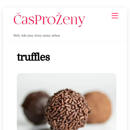
Skip
Men
to
content
Web, kde jsou ženy samy sebou
truffles