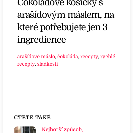
Čokoládové košíčky s
arašídovým máslem, na
které potřebujete jen 3
ingredience
arašídové máslo
,
čokoláda
,
recepty
,
rychlé
recepty
,
sladkosti
ČTETE TAKÉ
Nejhorší způsob,