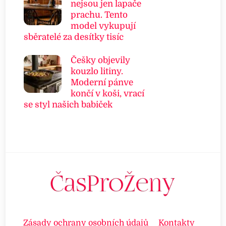
nejsou jen lapače
prachu. Tento
model vykupují
sběratelé za desítky tisíc
Češky objevily
kouzlo litiny.
Moderní pánve
končí v koši, vrací
se styl našich babiček
Zásady ochrany osobních údajů
Kontakty