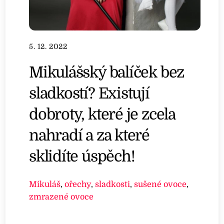
5. 12. 2022
Mikulášský balíček bez
sladkostí? Existují
dobroty, které je zcela
nahradí a za které
sklidíte úspěch!
Mikuláš
,
ořechy
,
sladkosti
,
sušené ovoce
,
zmrazené ovoce