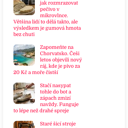
jak rozmrazovat
pečivo v
mikrovlnce.
Většina lidí to dělá takto, ale
výsledkem je gumová hmota
bez chuti
Zapomeňte na
Chorvatsko. Češi
letos objevili nový
ráj, kde je pivo za
20 Kč a moře čistší
Stačí nasypat
tohle do bot a
zápach zmizí
navždy. Funguje
to lépe než drahé spreje
Staré šicí stroje