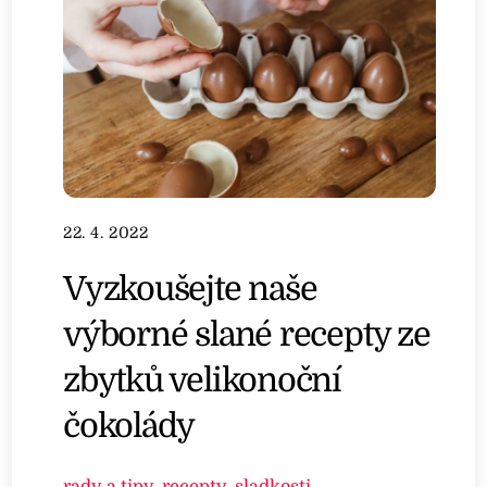
22. 4. 2022
Vyzkoušejte naše
výborné slané recepty ze
zbytků velikonoční
čokolády
rady a tipy
,
recepty
,
sladkosti