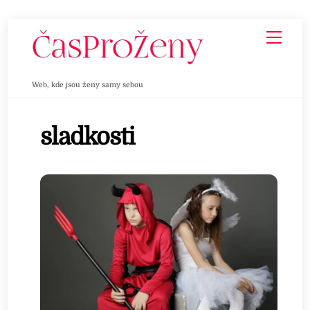
Skip
Men
to
content
Web, kde jsou ženy samy sebou
sladkosti