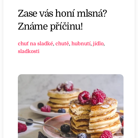
Zase vás honí mlsná?
Známe příčinu!
chuť na sladké
,
chutě
,
hubnutí
,
jídlo
,
sladkosti