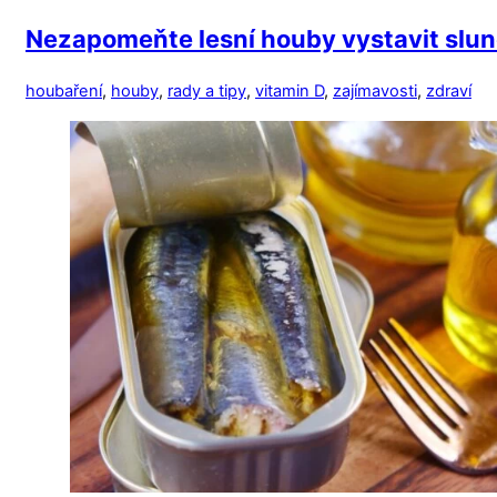
Nezapomeňte lesní houby vystavit slun
houbaření
,
houby
,
rady a tipy
,
vitamin D
,
zajímavosti
,
zdraví