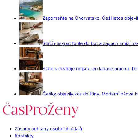
Zapomeňte na Chorvatsko. Češi letos objevili 
Stačí nasypat tohle do bot a zápach zmizí na
Staré šicí stroje nejsou jen lapače prachu. Te
Češky objevily kouzlo litiny. Moderní pánve ko
Zásady ochrany osobních údajů
Kontakty