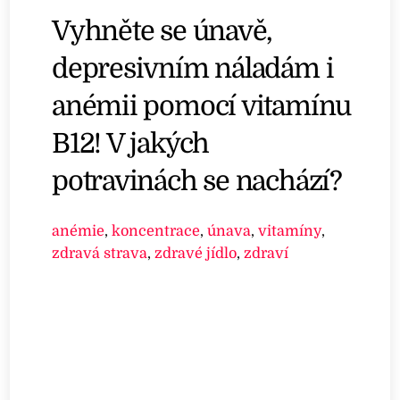
Vyhněte se únavě,
depresivním náladám i
anémii pomocí vitamínu
B12! V jakých
potravinách se nachází?
anémie
,
koncentrace
,
únava
,
vitamíny
,
zdravá strava
,
zdravé jídlo
,
zdraví