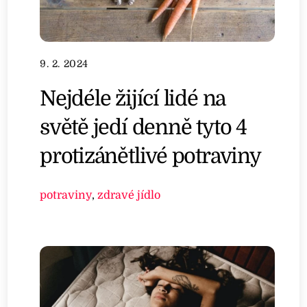
9. 2. 2024
Nejdéle žijící lidé na
světě jedí denně tyto 4
protizánětlivé potraviny
potraviny
,
zdravé jídlo