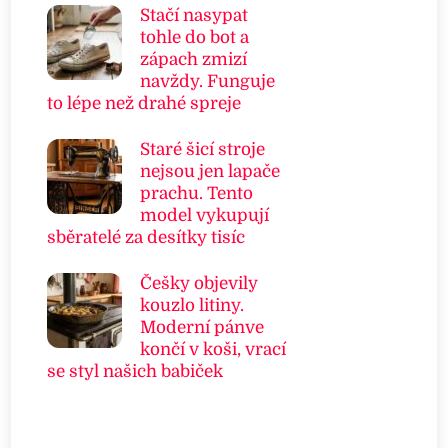
Stačí nasypat
tohle do bot a
zápach zmizí
navždy. Funguje
to lépe než drahé spreje
Staré šicí stroje
nejsou jen lapače
prachu. Tento
model vykupují
sběratelé za desítky tisíc
Češky objevily
kouzlo litiny.
Moderní pánve
končí v koši, vrací
se styl našich babiček