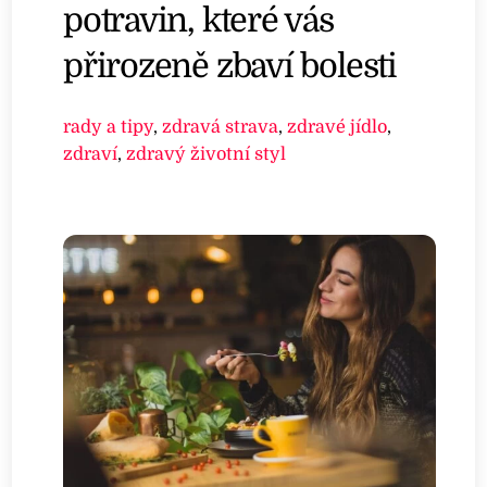
potravin, které vás
přirozeně zbaví bolesti
rady a tipy
,
zdravá strava
,
zdravé jídlo
,
zdraví
,
zdravý životní styl