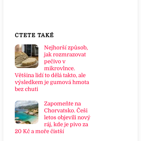
ČTETE TAKÉ
Nejhorší způsob,
jak rozmrazovat
pečivo v
mikrovlnce.
Většina lidí to dělá takto, ale
výsledkem je gumová hmota
bez chuti
Zapomeňte na
Chorvatsko. Češi
letos objevili nový
ráj, kde je pivo za
20 Kč a moře čistší