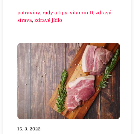
potraviny
,
rady a tipy
,
vitamin D
,
zdravá
strava
,
zdravé jídlo
16. 3. 2022