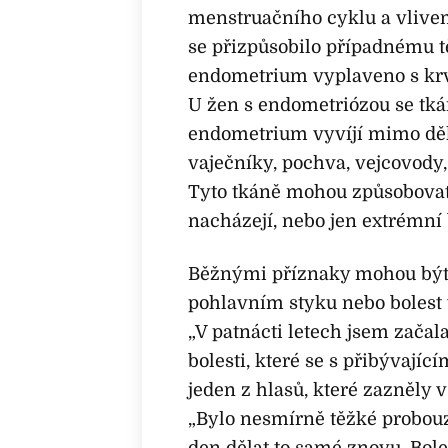
menstruačního cyklu a vlive
se přizpůsobilo případnému t
endometrium vyplaveno s krv
U žen s endometriózou se tká
endometrium vyvíjí mimo děl
vaječníky, pochva, vejcovody
Tyto tkáně mohou způsobovat l
nacházejí, nebo jen extrémní 
Běžnými příznaky mohou být
pohlavním styku nebo bolest 
„V patnácti letech jsem začala
bolesti, které se s přibývajíc
jeden z hlasů, které zazněly
„Bylo nesmírně těžké probouzet
den dělat to samé znovu. Bole