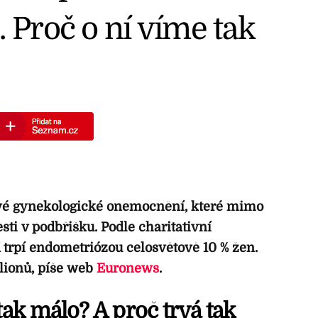
. Proč o ní víme tak
ivé gynekologické onemocnění, které mimo
sti v podbřišku. Podle charitativní
trpí endometriózou celosvětově 10 % žen.
lionů, píše web
Euronews
.
tak málo? A proč trvá tak