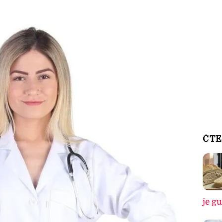
ČTE
je g