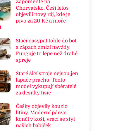
Zapomeňte na
Chorvatsko. Češi letos
objevili nový ráj, kde je
pivo za 20 Kč a moře
í
Stačí nasypat tohle do bot
a zápach zmizí navždy.
Funguje to lépe než drahé
spreje
Staré šicí stroje nejsou jen
lapače prachu. Tento
model vykupují sběratelé
za desítky tisíc
Češky objevily kouzlo
litiny. Moderní pánve
končí v koši, vrací se styl
našich babiček