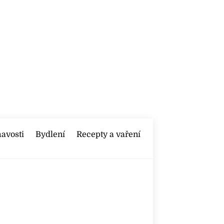
mavosti
Bydlení
Recepty a vaření