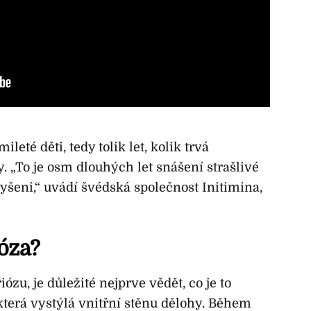
leté děti, tedy tolik let, kolik trvá
 „To je osm dlouhých let snášení strašlivé
slyšeni,“ uvádí švédská společnost Initimina,
óza?
u, je důležité nejprve vědět, co je to
která vystýlá vnitřní stěnu dělohy. Během