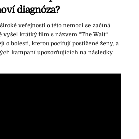
noví diagnóza?
 široké veřejnosti o této nemoci se začíná
ě vyšel krátký film s názvem “The Wait“
í o bolesti, kterou pociťují postižené ženy, a
vných kampaní upozorňujících na následky