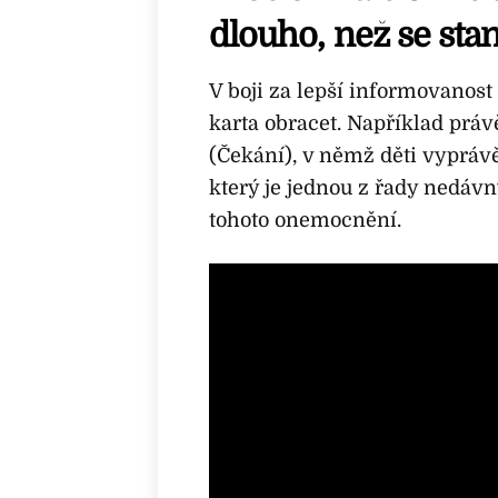
dlouho, než se sta
V boji za lepší informovanost
karta obracet. Například práv
(Čekání), v němž děti vyprávěj
který je jednou z řady nedá
tohoto onemocnění.