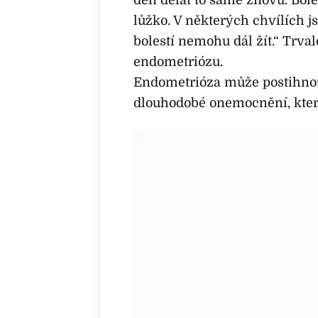
lůžko. V některých chvílích j
bolestí nemohu dál žít.“ Trvalo
endometriózu.
Endometrióza může postihnou
dlouhodobé onemocnění, které