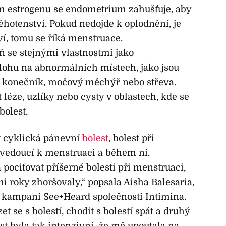
m estrogenu se endometrium zahušťuje, aby
ěhotenství. Pokud nedojde k oplodnění, je
í, tomu se říká menstruace.
ň se stejnými vlastnostmi jako
ohu na abnormálních místech, jako jsou
, konečník, močový měchýř nebo střeva.
éze, uzlíky nebo cysty v oblastech, kde se
bolest.
 cyklická pánevní
bolest
, bolest při
vedoucí k menstruaci a během ní.
 pociťovat příšerné bolesti při menstruaci,
ími roky zhoršovaly,“ popsala Aisha Balesaria,
 v kampani See+Heard společnosti Intimina.
 se s bolestí, chodit s bolestí spát a druhý
st byla tak intenzivní, že mě upoutala na