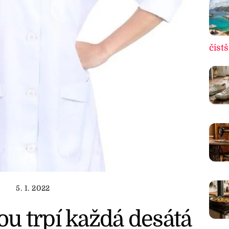
čistš
5. 1. 2022
u trpí každá desátá