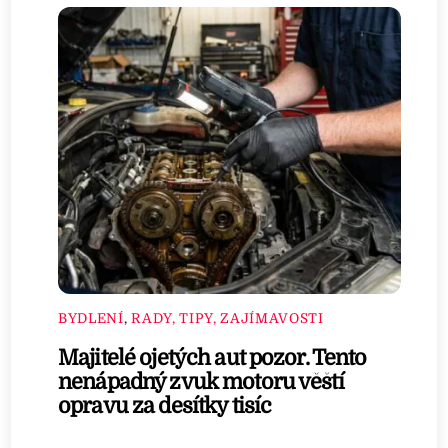
BYDLENÍ
,
RADY, TIPY, ZAJÍMAVOSTI
Majitelé ojetých aut pozor. Tento
nenápadný zvuk motoru věští
opravu za desítky tisíc