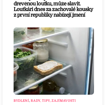
dřevěnou loutku, může slavit.
Loutkáři dnes za zachovalé kousky
z první republiky nabízejí jmění
BYDLENÍ
,
RADY, TIPY, ZAJÍMAVOSTI