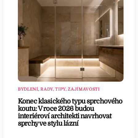
BYDLENÍ
,
RADY, TIPY, ZAJÍMAVOSTI
Konec klasického typu sprchového
koutu: V roce 2026 budou
interiéroví architekti navrhovat
sprchy ve stylu lázní