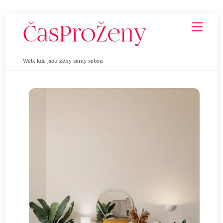
Skip
Men
to
content
Web, kde jsou ženy samy sebou