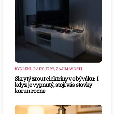
BYDLENÍ
,
RADY, TIPY, ZAJÍMAVOSTI
Skrytý žrout elektřiny v obýváku: I
když je vypnutý, stojí vás stovky
korun ročně