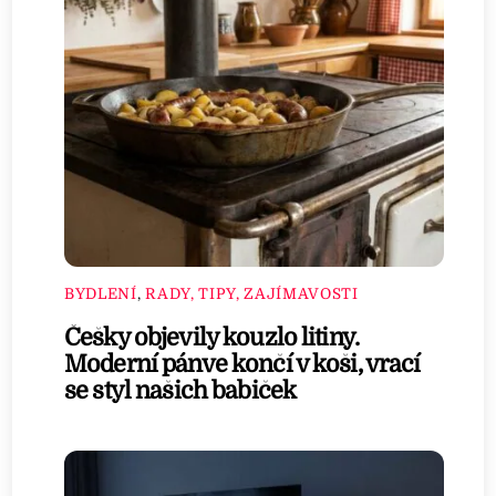
BYDLENÍ
,
RADY, TIPY, ZAJÍMAVOSTI
Češky objevily kouzlo litiny.
Moderní pánve končí v koši, vrací
se styl našich babiček