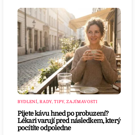
BYDLENÍ
,
RADY, TIPY, ZAJÍMAVOSTI
Pijete kávu hned po probuzení?
Lékaři varují před následkem, který
pocítíte odpoledne