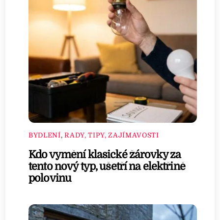
BYDLENÍ
,
RADY, TIPY, ZAJÍMAVOSTI
Kdo vymění klasické žárovky za
tento nový typ, ušetří na elektřině
polovinu