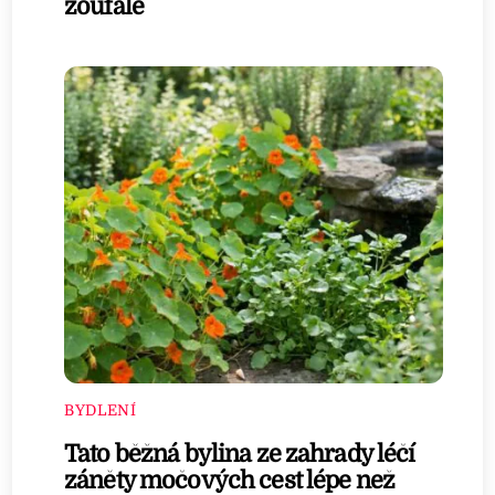
zoufalé
BYDLENÍ
Tato běžná bylina ze zahrady léčí
záněty močových cest lépe než