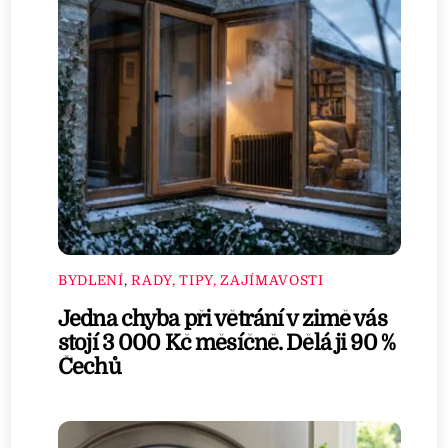
BYDLENÍ
,
RADY, TIPY, ZAJÍMAVOSTI
Jedna chyba při větrání v zimě vás
stojí 3 000 Kč měsíčně. Dělá ji 90 %
Čechů