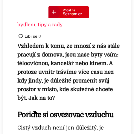
bydlení
,
tipy a rady
Vzhledem k tomu, že mnozí z nás stále
pracují z domova, jsou naše byty vším:
tělocvičnou, kancelář nebo kinem. A
protože uvnitř trávíme více času než
kdy jindy, je
důležité proměnit svůj
prostor v místo, kde skutečně chcete
být. Jak na to?
Pořiďte si osvěžovač vzduchu
Čistý vzduch není jen důležitý, je