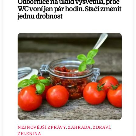
Odbornice na úklid vysvětlila, proč
WC voní jen pár hodin. Stačí změnit
jednu drobnost
NEJNOVĚJŠÍ ZPRÁVY
,
ZAHRADA
,
ZDRAVÍ
,
ZELENINA