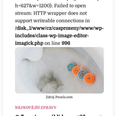
h=627&w=1200): Failed to open
stream: HTTP wrapper does not
support writeable connections in
/disk_1/www/cz/casprozeny/www/wp-
includes/class-wp-image-editor-
imagick.php
on line
996
Zdroj: Pexels.com
NEJNOVĚJŠÍ ZPRÁVY