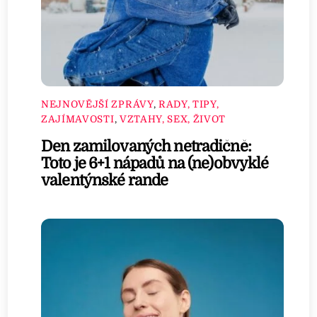
NEJNOVĚJŠÍ ZPRÁVY
,
RADY, TIPY,
ZAJÍMAVOSTI
,
VZTAHY, SEX, ŽIVOT
Den zamilovaných netradičně:
Toto je 6+1 nápadů na (ne)obvyklé
valentýnské rande