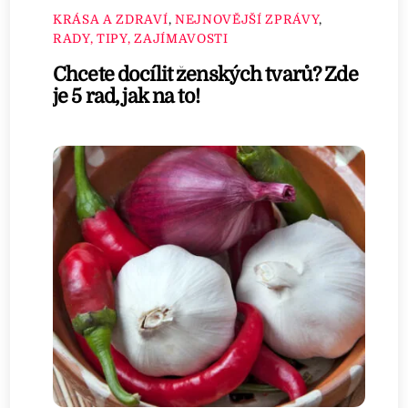
KRÁSA A ZDRAVÍ
,
NEJNOVĚJŠÍ ZPRÁVY
,
RADY, TIPY, ZAJÍMAVOSTI
Chcete docílit ženských tvarů? Zde
je 5 rad, jak na to!