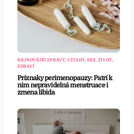
NEJNOVĚJŠÍ ZPRÁVY
,
VZTAHY, SEX, ŽIVOT
,
ZDRAVÍ
Příznaky perimenopauzy: Patří k
nim nepravidelná menstruace i
změna libida