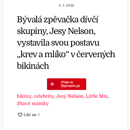
8. 5. 2022
Bývalá zpěvačka dívčí
skupiny, Jesy Nelson,
vystavila svou postavu
„krev a mlíko“ v červených
bikinách
bikiny
,
celebrity
,
Jesy Nelson
,
Little Mix
,
žhavé snímky