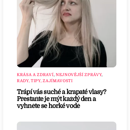
KRÁSA A ZDRAVÍ
,
NEJNOVĚJŠÍ ZPRÁVY
,
RADY, TIPY, ZAJÍMAVOSTI
Trápí vás suché a krapaté vlasy?
Přestaňte je mýt každý den a
vyhněte se horké vodě