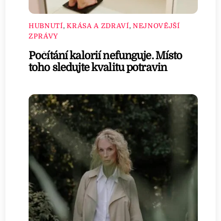
HUBNUTÍ
,
KRÁSA A ZDRAVÍ
,
NEJNOVĚJŠÍ
ZPRÁVY
Počítání kalorií nefunguje. Místo
toho sledujte kvalitu potravin