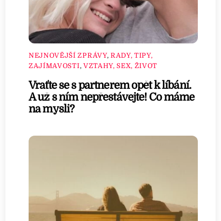
NEJNOVĚJŠÍ ZPRÁVY
,
RADY, TIPY,
ZAJÍMAVOSTI
,
VZTAHY, SEX, ŽIVOT
Vraťte se s partnerem opět k líbání.
A už s ním nepřestávejte! Co máme
na mysli?