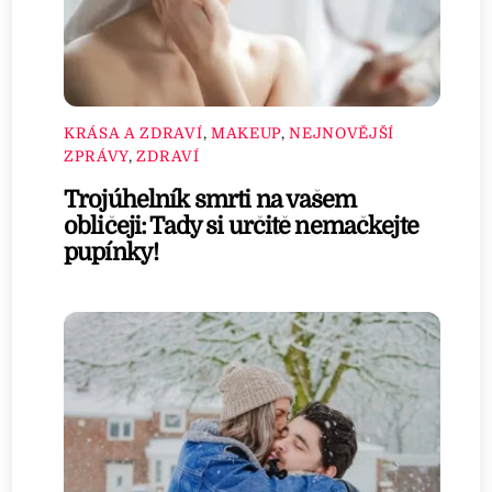
KRÁSA A ZDRAVÍ
,
MAKEUP
,
NEJNOVĚJŠÍ
ZPRÁVY
,
ZDRAVÍ
Trojúhelník smrti na vašem
obličeji: Tady si určitě nemačkejte
pupínky!