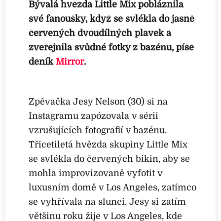
Bývalá hvězda Little Mix pobláznila
své fanoušky, když se svlékla do jasně
červených dvoudílných plavek a
zveřejnila svůdné fotky z bazénu, píše
deník
Mirror
.
Zpěvačka Jesy Nelson (30) si na
Instagramu zapózovala v sérii
vzrušujících fotografií v bazénu.
Třicetiletá hvězda skupiny Little Mix
se svlékla do červených bikin, aby se
mohla improvizovaně vyfotit v
luxusním domě v Los Angeles, zatímco
se vyhřívala na slunci. Jesy si zatím
většinu roku žije v Los Angeles, kde