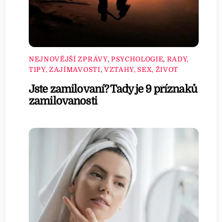
NEJNOVĚJŠÍ ZPRÁVY
,
PSYCHOLOGIE
,
RADY,
TIPY, ZAJÍMAVOSTI
,
VZTAHY, SEX, ŽIVOT
Jste zamilovaní? Tady je 9 příznaků
zamilovanosti