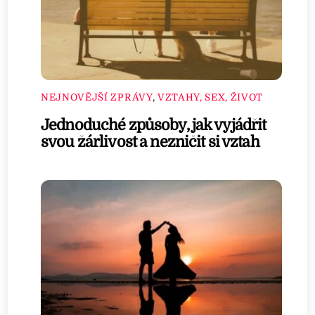
NEJNOVĚJŠÍ ZPRÁVY
,
VZTAHY, SEX, ŽIVOT
Jednoduché způsoby, jak vyjádřit
svou žárlivost a nezničit si vztah