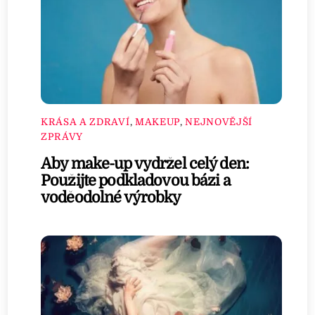
KRÁSA A ZDRAVÍ
,
MAKEUP
,
NEJNOVĚJŠÍ
ZPRÁVY
Aby make-up vydržel celý den:
Použijte podkladovou bázi a
voděodolné výrobky