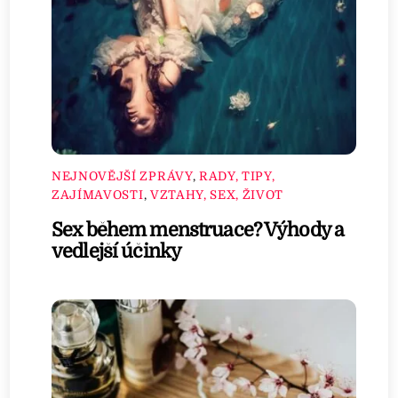
NEJNOVĚJŠÍ ZPRÁVY
,
RADY, TIPY,
ZAJÍMAVOSTI
,
VZTAHY, SEX, ŽIVOT
Sex během menstruace? Výhody a
vedlejší účinky