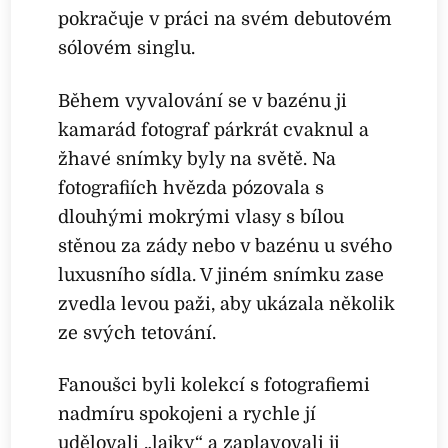
pokračuje v práci na svém debutovém
sólovém singlu.
Během vyvalování se v bazénu ji
kamarád fotograf párkrát cvaknul a
žhavé snímky byly na světě. Na
fotografiích hvězda pózovala s
dlouhými mokrými vlasy s bílou
stěnou za zády nebo v bazénu u svého
luxusního sídla. V jiném snímku zase
zvedla levou paži, aby ukázala několik
ze svých tetování.
Fanoušci byli kolekcí s fotografiemi
nadmíru spokojeni a rychle jí
udělovali „lajky“ a zaplavovali ji