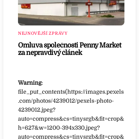
NEJNOVĚJŠÍ ZPRÁVY
Omluva společnosti Penny Market
za nepravdivý článek
Warning
:
file_put_contents(https://images.pexels
.com/photos/4239012/pexels-photo-
4239012.jpeg?
auto=compress&cs=tinysrgb&fit=crop&
h=627&w=1200-394x330.jpeg?
auto=compress&cs=tinysrgb&fit=crop&