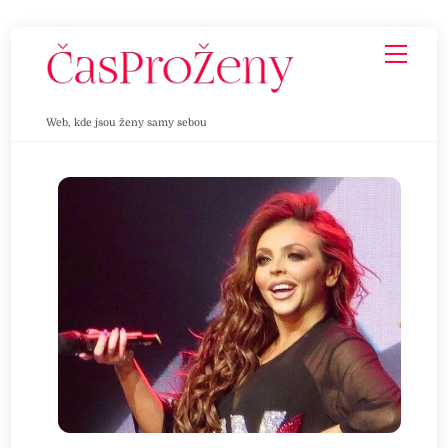
Skip
Men
to
content
Web, kde jsou ženy samy sebou