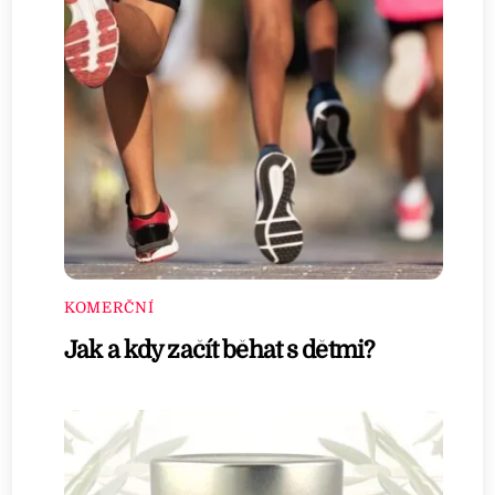
KOMERČNÍ
Jak a kdy začít běhat s dětmi?