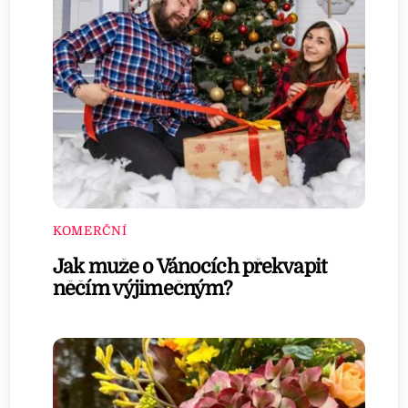
KOMERČNÍ
Jak muže o Vánocích překvapit
něčím výjimečným?