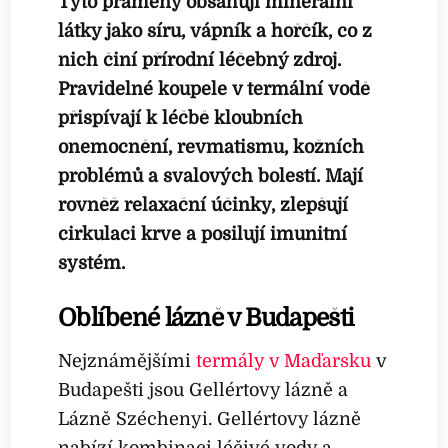
Tyto prameny obsahují minerální
látky jako síru, vápník a hořčík, co z
nich činí přírodní léčebný zdroj.
Pravidelné koupele v termální vodě
přispívají k léčbě kloubních
onemocnění, revmatismu, kožních
problémů a svalových bolestí. Mají
rovněž relaxační účinky, zlepšují
cirkulaci krve a posilují imunitní
systém.
Oblíbené lázně v Budapešti
Nejznámějšími
termály v Maďarsku
v
Budapešti jsou Gellértovy lázně a
Lázně Széchenyi. Gellértovy lázně