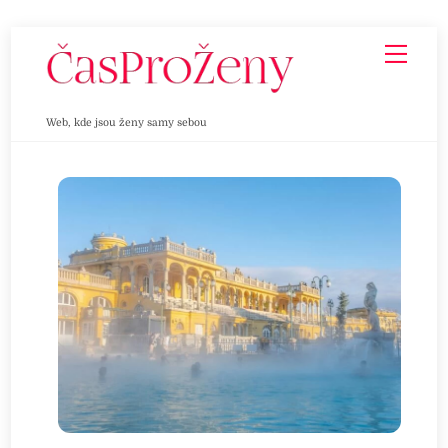
Skip
Men
to
content
Web, kde jsou ženy samy sebou