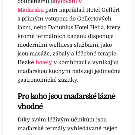
oblíbenému
ubytování v
Maďarsku
patří například Hotel Gellért
s přímým vstupem do Gellértových
lázní, nebo Danubius Hotel Helia, který
kromě termálních bazénů disponuje i
moderními wellness službami, jako
jsou masáže, zábaly a léčebné terapie.
Hezké
hotely
v kombinaci s vynikající
maďarskou kuchyní nabízejí jedinečné
gastronomické zážitky.
Pro koho jsou maďarské lázně
vhodné
Díky svým léčivým účinkům jsou
maďarské termály vyhledávané nejen