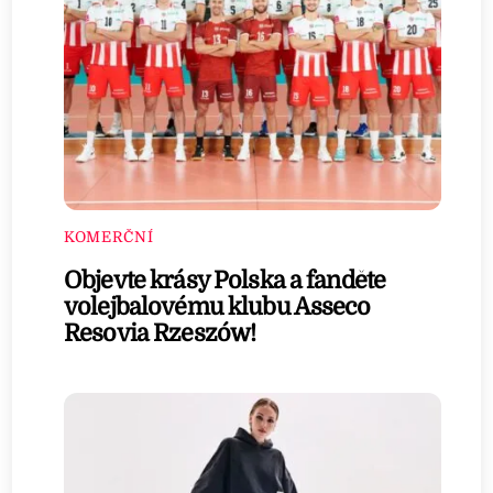
KOMERČNÍ
Objevte krásy Polska a fanděte
volejbalovému klubu Asseco
Resovia Rzeszów!