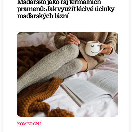
Maďarsko jako ráj termálních
pramenů: Jak využít léčivé účinky
maďarských lázní
KOMERČNÍ