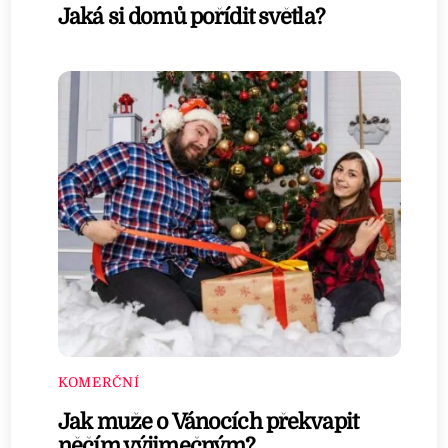
Jaká si domů pořídit světla?
KOMERČNÍ
Jak muže o Vánocích překvapit
něčím výjimečným?