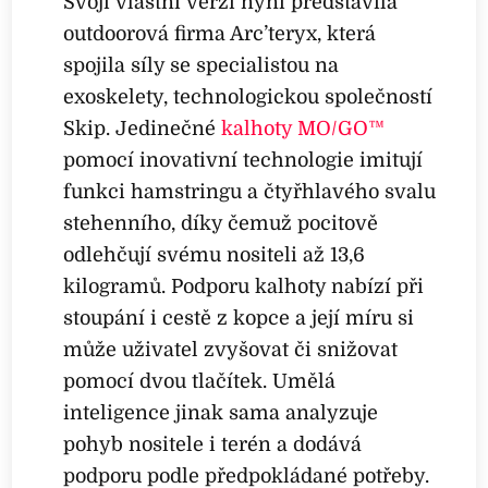
Svoji vlastní verzi nyní představila
outdoorová firma Arc’teryx, která
spojila síly se specialistou na
exoskelety, technologickou společností
Skip. Jedinečné
kalhoty MO/GO™
pomocí inovativní technologie imitují
funkci hamstringu a čtyřhlavého svalu
stehenního, díky čemuž pocitově
odlehčují svému nositeli až 13,6
kilogramů. Podporu kalhoty nabízí při
stoupání i cestě z kopce a její míru si
může uživatel zvyšovat či snižovat
pomocí dvou tlačítek. Umělá
inteligence jinak sama analyzuje
pohyb nositele i terén a dodává
podporu podle předpokládané potřeby.