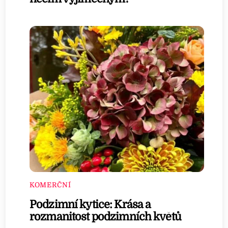
KOMERČNÍ
Podzimní kytice: Krása a
rozmanitost podzimních květů