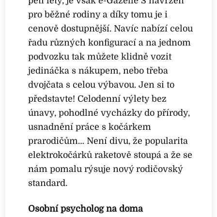
pěti lety, je však e-Gazelle S navržen
pro běžné rodiny a díky tomu je i
cenově dostupnější. Navíc nabízí celou
řadu různých konfigurací a na jednom
podvozku tak můžete klidně vozit
jedináčka s nákupem, nebo třeba
dvojčata s celou výbavou. Jen si to
představte! Celodenní výlety bez
únavy, pohodlné vycházky do přírody,
usnadnění práce s kočárkem
prarodičům… Není divu, že popularita
elektrokočárků raketově stoupá a že se
nám pomalu rýsuje nový rodičovský
standard.
Osobní psycholog na doma