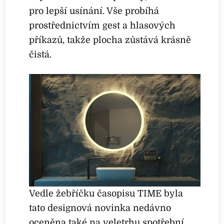
pro lepší usínání. Vše probíhá
prostřednictvím gest a hlasových
příkazů, takže plocha zůstává krásně
čistá.
Vedle žebříčku časopisu TIME byla
tato designová novinka nedávno
oceněna také na veletrhu spotřební