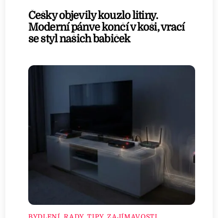
Češky objevily kouzlo litiny.
Moderní pánve končí v koši, vrací
se styl našich babiček
BYDLENÍ
,
RADY, TIPY, ZAJÍMAVOSTI