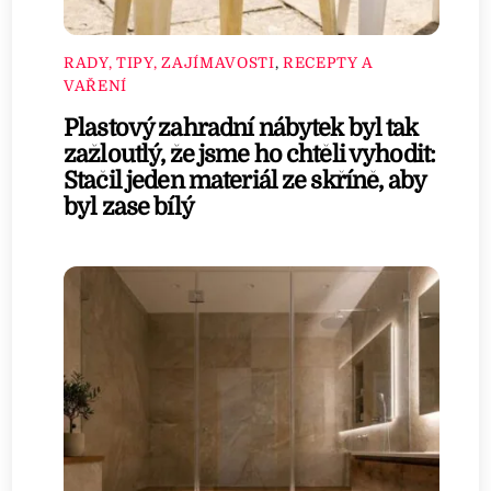
RADY, TIPY, ZAJÍMAVOSTI
,
RECEPTY A
VAŘENÍ
Plastový zahradní nábytek byl tak
zažloutlý, že jsme ho chtěli vyhodit:
Stačil jeden materiál ze skříně, aby
byl zase bílý