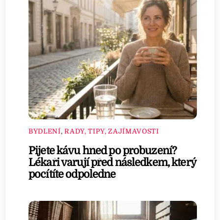
BYDLENÍ
,
RADY, TIPY, ZAJÍMAVOSTI
Pijete kávu hned po probuzení?
Lékaři varují před následkem, který
pocítíte odpoledne