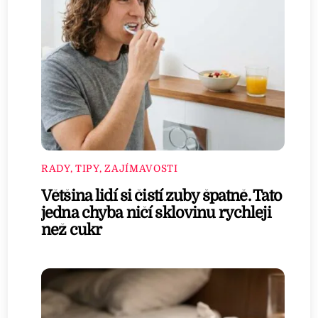
RADY, TIPY, ZAJÍMAVOSTI
Většina lidí si čistí zuby špatně. Tato
jedna chyba ničí sklovinu rychleji
než cukr