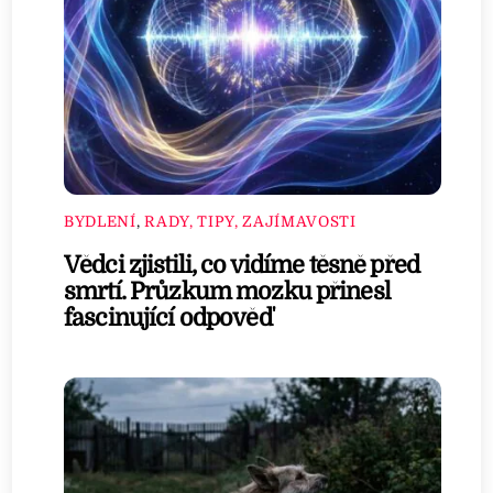
BYDLENÍ
,
RADY, TIPY, ZAJÍMAVOSTI
Vědci zjistili, co vidíme těsně před
smrtí. Průzkum mozku přinesl
fascinující odpověď