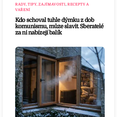
RADY, TIPY, ZAJÍMAVOSTI
,
RECEPTY A
VAŘENÍ
Kdo schoval tuhle dýmku z dob
komunismu, může slavit. Sběratelé
za ni nabízejí balík