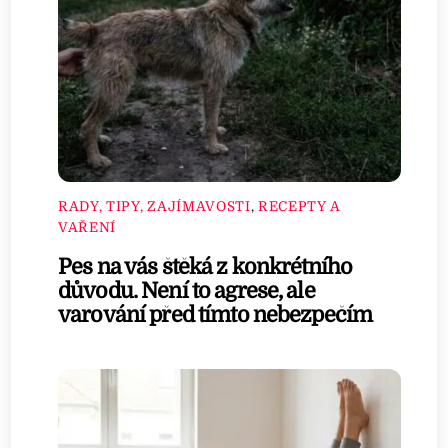
RADY, TIPY, ZAJÍMAVOSTI
,
RECEPTY A
VAŘENÍ
Pes na vás štěká z konkrétního
důvodu. Není to agrese, ale
varování před tímto nebezpečím