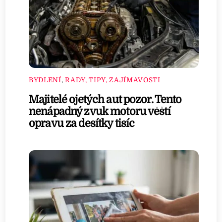
BYDLENÍ
,
RADY, TIPY, ZAJÍMAVOSTI
Majitelé ojetých aut pozor. Tento
nenápadný zvuk motoru věští
opravu za desítky tisíc