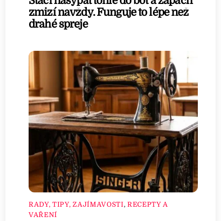
Stačí nasypat tohle do bot a zápach
zmizí navždy. Funguje to lépe než
drahé spreje
RADY, TIPY, ZAJÍMAVOSTI
,
RECEPTY A
VAŘENÍ