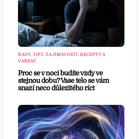
RADY, TIPY, ZAJÍMAVOSTI
,
RECEPTY A
VAŘENÍ
Proč se v noci budíte vždy ve
stejnou dobu? Vaše tělo se vám
snaží něco důležitého říct