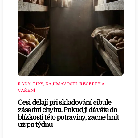
RADY, TIPY, ZAJÍMAVOSTI
,
RECEPTY A
VAŘENÍ
Češi dělají při skladování cibule
zásadní chybu. Pokud ji dáváte do
blízkosti této potraviny, začne hnít
už po týdnu