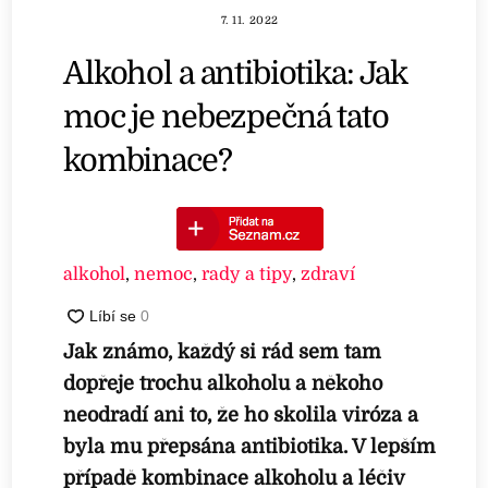
7. 11. 2022
Alkohol a antibiotika: Jak
moc je nebezpečná tato
kombinace?
alkohol
,
nemoc
,
rady a tipy
,
zdraví
Jak známo, každý si rád sem tam
dopřeje trochu alkoholu a někoho
neodradí ani to, že ho skolila viróza a
byla mu přepsána antibiotika. V lepším
případě kombinace alkoholu a léčiv