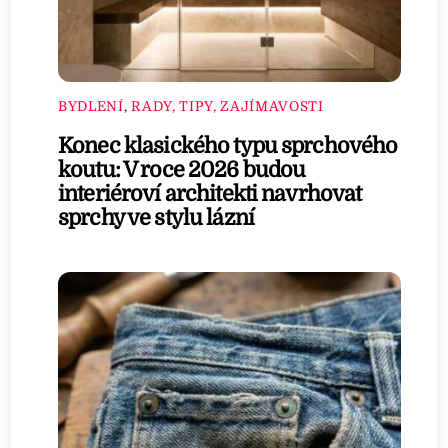
BYDLENÍ
,
RADY, TIPY, ZAJÍMAVOSTI
Konec klasického typu sprchového
koutu: V roce 2026 budou
interiéroví architekti navrhovat
sprchy ve stylu lázní