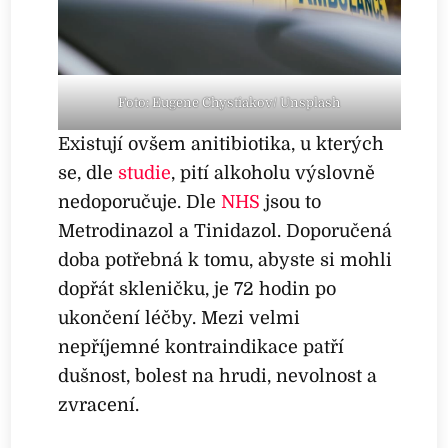
Foto: Eugene Chystiakov/ Unsplash
Existují ovšem anitibiotika, u kterých
se, dle
studie
, pití alkoholu výslovně
nedoporučuje. Dle
NHS
jsou to
Metrodinazol a Tinidazol. Doporučená
doba potřebná k tomu, abyste si mohli
dopřát skleničku, je 72 hodin po
ukončení léčby. Mezi velmi
nepříjemné kontraindikace patří
dušnost, bolest na hrudi, nevolnost a
zvracení.