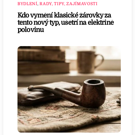
BYDLENÍ
,
RADY, TIPY, ZAJÍMAVOSTI
Kdo vymění klasické žárovky za
tento nový typ, ušetří na elektřině
polovinu