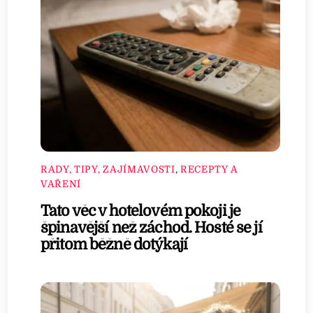
RADY, TIPY, ZAJÍMAVOSTI
,
RECEPTY A
VAŘENÍ
Tato věc v hotelovém pokoji je
špinavější než záchod. Hosté se jí
přitom běžně dotýkají