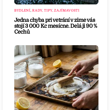
BYDLENÍ
,
RADY, TIPY, ZAJÍMAVOSTI
Jedna chyba při větrání v zimě vás
stojí 3 000 Kč měsíčně. Dělá ji 90 %
Čechů