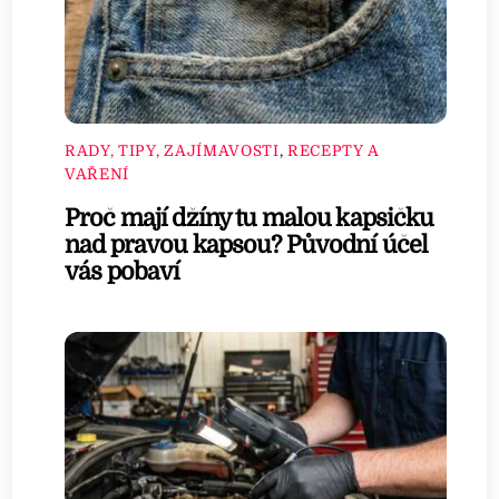
RADY, TIPY, ZAJÍMAVOSTI
,
RECEPTY A
VAŘENÍ
Proč mají džíny tu malou kapsičku
nad pravou kapsou? Původní účel
vás pobaví