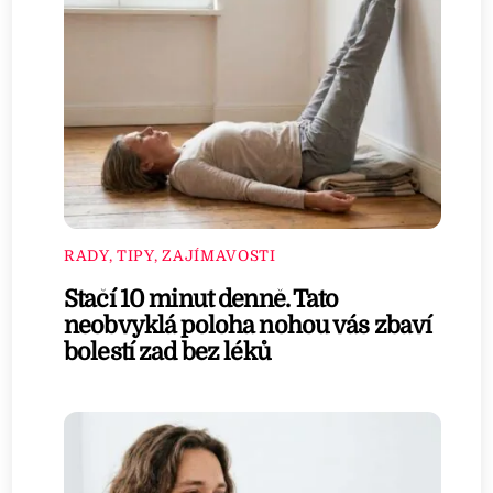
RADY, TIPY, ZAJÍMAVOSTI
Stačí 10 minut denně. Tato
neobvyklá poloha nohou vás zbaví
bolestí zad bez léků