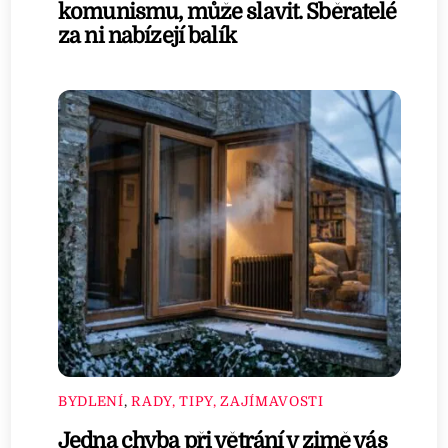
komunismu, může slavit. Sběratelé
za ni nabízejí balík
BYDLENÍ
,
RADY, TIPY, ZAJÍMAVOSTI
Jedna chyba při větrání v zimě vás