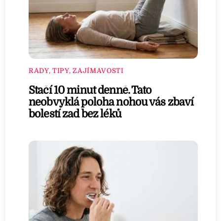
RADY, TIPY, ZAJÍMAVOSTI
Stačí 10 minut denně. Tato
neobvyklá poloha nohou vás zbaví
bolestí zad bez léků