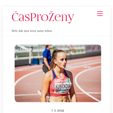
Skip
Men
to
content
Web, kde jsou ženy samy sebou
7. 3. 2022