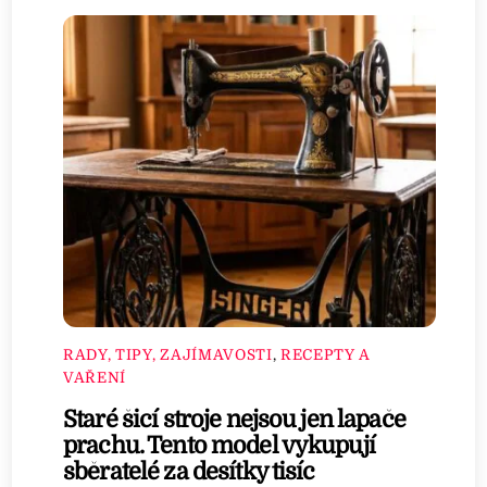
RADY, TIPY, ZAJÍMAVOSTI
,
RECEPTY A
VAŘENÍ
Staré šicí stroje nejsou jen lapače
prachu. Tento model vykupují
sběratelé za desítky tisíc