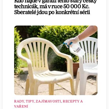
Kdo najde v garáži tento starý český
techničák, má v ruce 50 000 Kč.
Sběratelé jdou po konkrétní sérii
RADY, TIPY, ZAJÍMAVOSTI
,
RECEPTY A
VAŘENÍ