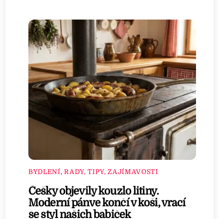
BYDLENÍ
,
RADY, TIPY, ZAJÍMAVOSTI
Češky objevily kouzlo litiny.
Moderní pánve končí v koši, vrací
se styl našich babiček