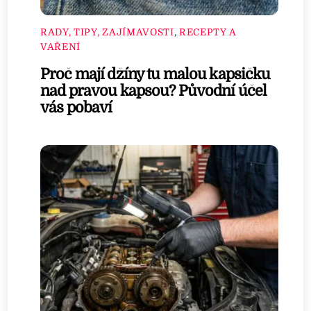
RADY, TIPY, ZAJÍMAVOSTI
,
RECEPTY A
VAŘENÍ
Proč mají džíny tu malou kapsičku
nad pravou kapsou? Původní účel
vás pobaví