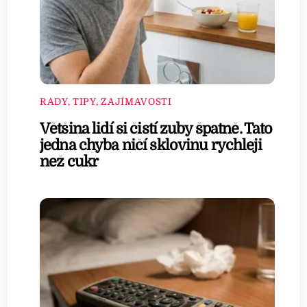
RADY, TIPY, ZAJÍMAVOSTI
Většina lidí si čistí zuby špatně. Tato
jedna chyba ničí sklovinu rychleji
než cukr