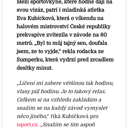
Mezi sportovkyně, které hodně dají na
svou vizáž, patří i mladinká atletka
Eva Kubíčková, která o víkendu na
halovém mistrovství České republiky
překvapivě zvítězila v závodě na 60
metrů. „Byl to můj tajný sen, doufala
jsem, že to vyjde,“ řekla rodačka ze
Šumperku, která vydrží před zrcadlem
desítky minut.
„
Líčení mi zabere většinou tak hodinu,
vlasy půl hodinu. Je to takový relax.
Celkem si na vzhledu zakládám a
snažím se na každý závod vymyslet
něco jiného,
“ říká Kubíčková pro
isport.cz.
„Snažím se tím aspoň