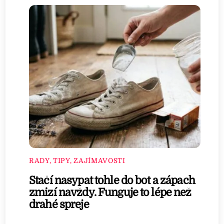
RADY, TIPY, ZAJÍMAVOSTI
Stačí nasypat tohle do bot a zápach
zmizí navždy. Funguje to lépe než
drahé spreje