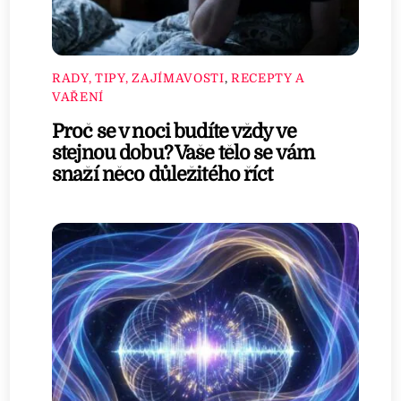
RADY, TIPY, ZAJÍMAVOSTI
,
RECEPTY A
VAŘENÍ
Proč se v noci budíte vždy ve
stejnou dobu? Vaše tělo se vám
snaží něco důležitého říct