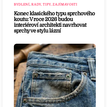
BYDLENÍ
,
RADY, TIPY, ZAJÍMAVOSTI
Konec klasického typu sprchového
koutu: V roce 2026 budou
interiéroví architekti navrhovat
sprchy ve stylu lázní