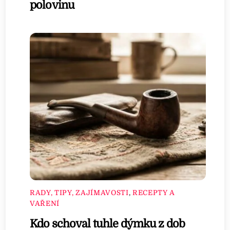
polovinu
RADY, TIPY, ZAJÍMAVOSTI
,
RECEPTY A
VAŘENÍ
Kdo schoval tuhle dýmku z dob