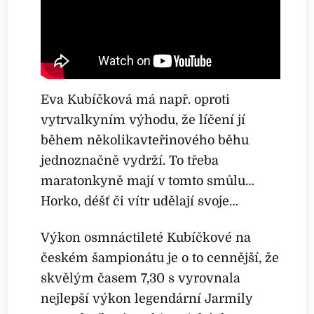
Eva Kubíčková má např. oproti
vytrvalkyním výhodu, že líčení jí
během několikavteřinového běhu
jednoznačně vydrží. To třeba
maratonkyně mají v tomto smůlu…
Horko, déšť či vítr udělají svoje…
Výkon osmnáctileté Kubíčkové na
českém šampionátu je o to cennější, že
skvělým časem 7,30 s vyrovnala
nejlepší výkon legendární Jarmily