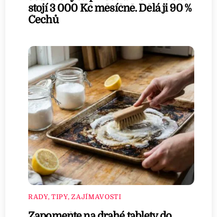
stojí 3 000 Kč měsíčně. Dělá ji 90 %
Čechů
RADY, TIPY, ZAJÍMAVOSTI
Zapomeňte na drahé tablety do