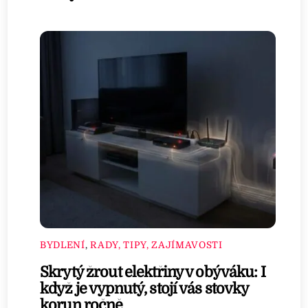
BYDLENÍ
,
RADY, TIPY, ZAJÍMAVOSTI
Skrytý žrout elektřiny v obýváku: I
když je vypnutý, stojí vás stovky
korun ročně