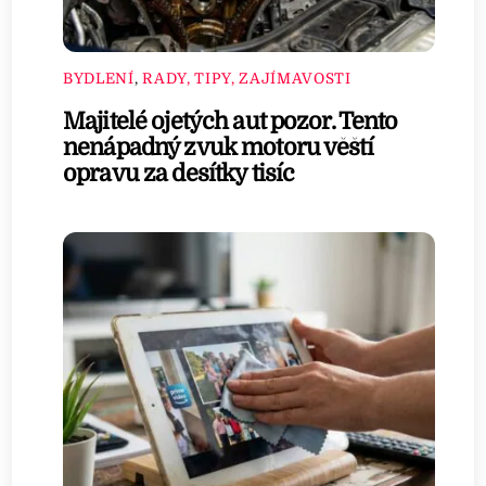
BYDLENÍ
,
RADY, TIPY, ZAJÍMAVOSTI
Majitelé ojetých aut pozor. Tento
nenápadný zvuk motoru věští
opravu za desítky tisíc