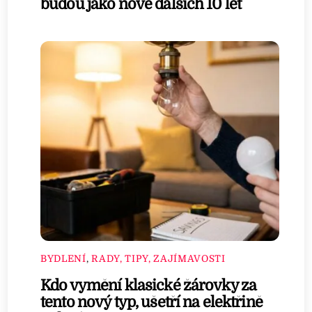
budou jako nové dalších 10 let
BYDLENÍ
,
RADY, TIPY, ZAJÍMAVOSTI
Kdo vymění klasické žárovky za
tento nový typ, ušetří na elektřině