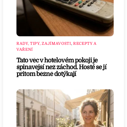
RADY, TIPY, ZAJÍMAVOSTI
,
RECEPTY A
VAŘENÍ
Tato věc v hotelovém pokoji je
špinavější než záchod. Hosté se jí
přitom běžně dotýkají