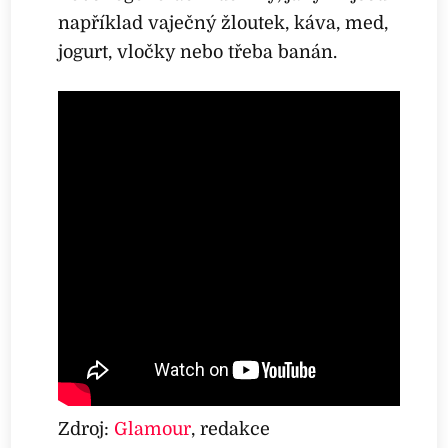
například vaječný žloutek, káva, med,
jogurt, vločky nebo třeba banán.
Zdroj:
Glamour
, redakce