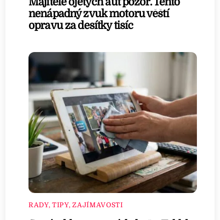
Majitelé ojetých aut pozor. Tento
nenápadný zvuk motoru věští
opravu za desítky tisíc
RADY, TIPY, ZAJÍMAVOSTI