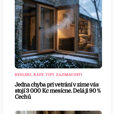
BYDLENÍ
,
RADY, TIPY, ZAJÍMAVOSTI
Jedna chyba při větrání v zimě vás
stojí 3 000 Kč měsíčně. Dělá ji 90 %
Čechů