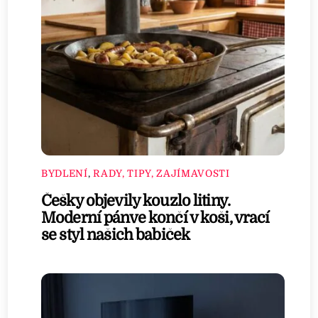
BYDLENÍ
,
RADY, TIPY, ZAJÍMAVOSTI
Češky objevily kouzlo litiny.
Moderní pánve končí v koši, vrací
se styl našich babiček