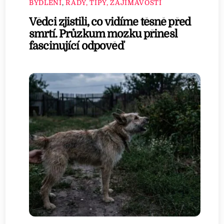
BYDLENÍ
,
RADY, TIPY, ZAJÍMAVOSTI
Vědci zjistili, co vidíme těsně před
smrtí. Průzkum mozku přinesl
fascinující odpověď