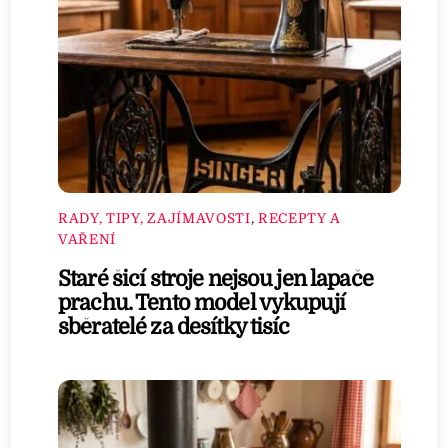
RADY, TIPY, ZAJÍMAVOSTI
,
RECEPTY A
VAŘENÍ
Staré šicí stroje nejsou jen lapače
prachu. Tento model vykupují
sběratelé za desítky tisíc