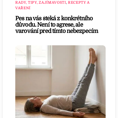
RADY, TIPY, ZAJÍMAVOSTI
,
RECEPTY A
VAŘENÍ
Pes na vás štěká z konkrétního
důvodu. Není to agrese, ale
varování před tímto nebezpečím