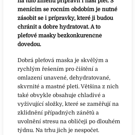
na tuto změnu připravit i naši pleť. S
měnícím se ročním obdobím je nutné
zásobit se i přípravky, které ji budou
chránit a dobře hydratovat. A to
pleťové masky bezkonkurenčně
dovedou.
Dobrá pleťová maska je skvělým a
rychlým řešením pro čištění a
omlazení unavené, dehydratované,
skvrnité a mastné pleti. Většina z nich
také obvykle obsahuje chladivé a
vyživující složky, které se zaměřují na
zklidnění případných zánětů a
uvolnění stresu na obličeji po dlouhém
týdnu. Na trhu jich je nespočet.