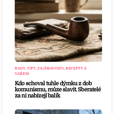
RADY, TIPY, ZAJÍMAVOSTI
,
RECEPTY A
VAŘENÍ
Kdo schoval tuhle dýmku z dob
komunismu, může slavit. Sběratelé
za ni nabízejí balík