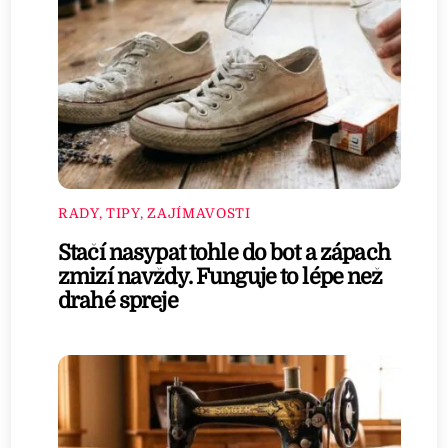
RADY, TIPY, ZAJÍMAVOSTI
Stačí nasypat tohle do bot a zápach
zmizí navždy. Funguje to lépe než
drahé spreje