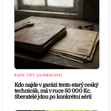
RADY, TIPY, ZAJÍMAVOSTI
Kdo najde v garáži tento starý český
techničák, má v ruce 50 000 Kč.
Sběratelé jdou po konkrétní sérii