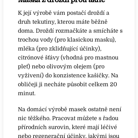
K její výrobě vám postačí droždí a
druh tekutiny, kterou máte běžně
doma. Droždí rozmačkáte a smícháte s
trochou vody (pro klasickou masku),
mléka (pro zklidňující účinky),
citrónové šťávy (vhodná pro mastnou
pleť) nebo olivovým olejem (pro
vyživení) do konzistence kašičky. Na
obličeji ji necháte působit celkem 20
minut.
Na domácí výrobě masek ostatně není
nic těžkého. Pracovat můžete s řadou
přírodních surovin, které mají léčivé
nebo regenerační účinky, jakými jsou