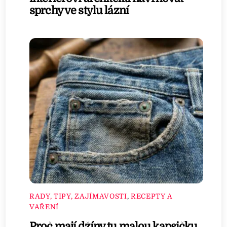
sprchy ve stylu lázní
RADY, TIPY, ZAJÍMAVOSTI
,
RECEPTY A
VAŘENÍ
Proč mají džíny tu malou kapsičku