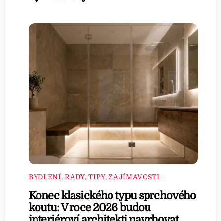
BYDLENÍ
,
RADY, TIPY, ZAJÍMAVOSTI
Konec klasického typu sprchového
koutu: V roce 2026 budou
interiéroví architekti navrhovat