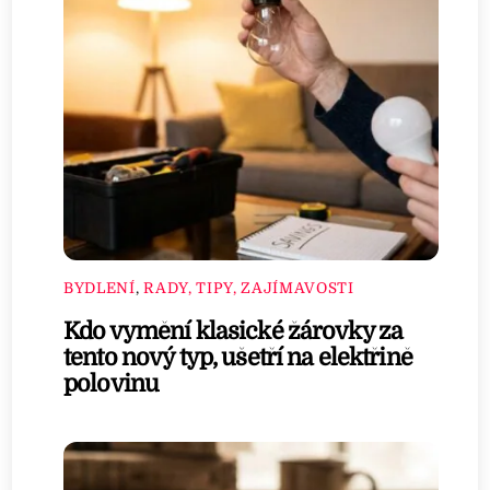
BYDLENÍ
,
RADY, TIPY, ZAJÍMAVOSTI
Kdo vymění klasické žárovky za
tento nový typ, ušetří na elektřině
polovinu