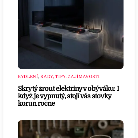
BYDLENÍ
,
RADY, TIPY, ZAJÍMAVOSTI
Skrytý žrout elektřiny v obýváku: I
když je vypnutý, stojí vás stovky
korun ročně