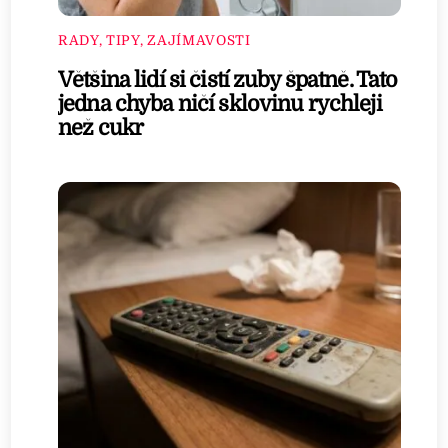
RADY, TIPY, ZAJÍMAVOSTI
Většina lidí si čistí zuby špatně. Tato
jedna chyba ničí sklovinu rychleji
než cukr