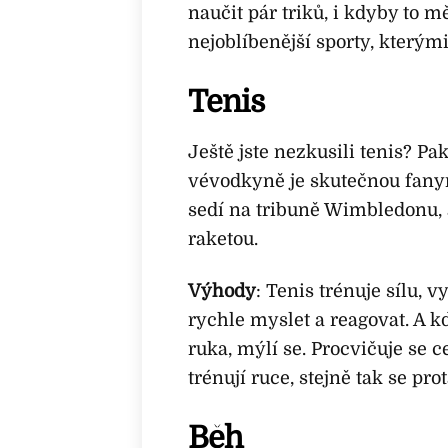
naučit pár triků, i kdyby to m
nejoblíbenější sporty, kterými
Tenis
Ještě jste nezkusili tenis? Pak
vévodkyně je skutečnou fanyn
sedí na tribuně Wimbledonu,
raketou.
Výhody
: Tenis trénuje sílu, 
rychle myslet a reagovat. A k
ruka, mýlí se. Procvičuje se 
trénují ruce, stejně tak se pro
Běh