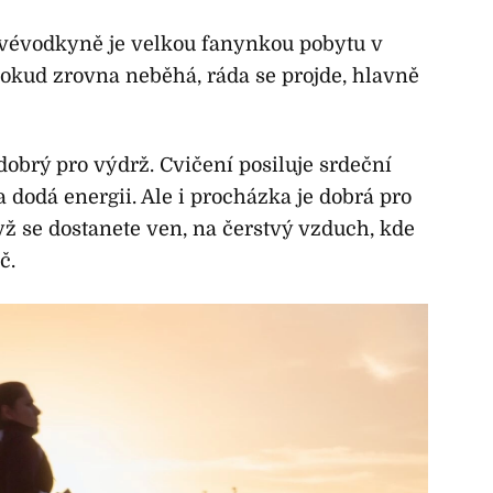
vévodkyně je velkou fanynkou pobytu v
pokud zrovna neběhá, ráda se projde, hlavně
dobrý pro výdrž. Cvičení posiluje srdeční
a dodá energii. Ale i procházka je dobrá pro
dyž se dostanete ven, na čerstvý vzduch, kde
č.