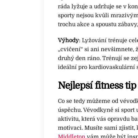
ráda lyžuje a udržuje se v kon
sporty nejsou kvůli mrazivým
trochu akce a spoustu zábavy,
Výhody
: Lyžování trénuje ce
„cvičení“ si ani nevšimnete, ž
druhý den ráno. Trénují se ze
ideální pro kardiovaskulární 
Nejlepší fitness ti
Co se tedy můžeme od vévod
úspěchu. Vévodkyně si sport u
aktivitu, která vás opravdu ba
motivaci. Musíte sami zjistit, 
Middleton
vám může být inspir