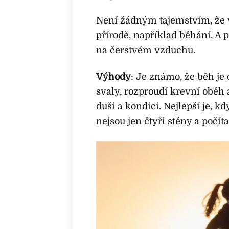
Není žádným tajemstvím, že 
přírodě, například běhání. A 
na čerstvém vzduchu.
Výhody
: Je známo, že běh je 
svaly, rozproudí krevní oběh 
duši a kondici. Nejlepší je, k
nejsou jen čtyři stěny a počíta