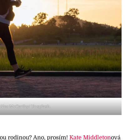
 Alex McCarthy/ Unsplash.
ou rodinou? Ano, prosím!
Kate Middleton
ová