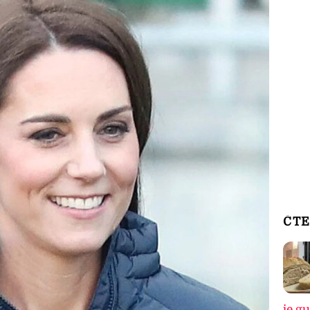
ČTE
je g