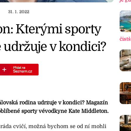
31. 1. 2022
on: Kterými sporty
čistš
 udržuje v kondici?
rálovská rodina udržuje v kondici? Magazín
 oblíbené sporty vévodkyně Kate Middleton.
 ráda cvičí, možná bychom se od ní mohli