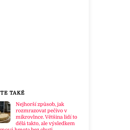
TE TAKÉ
Nejhorší způsob, jak
rozmrazovat pečivo v
mikrovlnce. Většina lidí to
dělá takto, ale výsledkem
umová hmota bez chuti