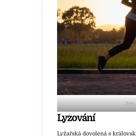
Foto:
Lyžování
Lyžařská dovolená s královsk