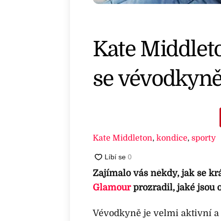
Kate Middlet
se vévodkyně
Kate Middleton
,
kondice
,
sporty
Zajímalo vás někdy, jak se k
Glamour
prozradil, jaké jsou
Vévodkyně je velmi aktivní a