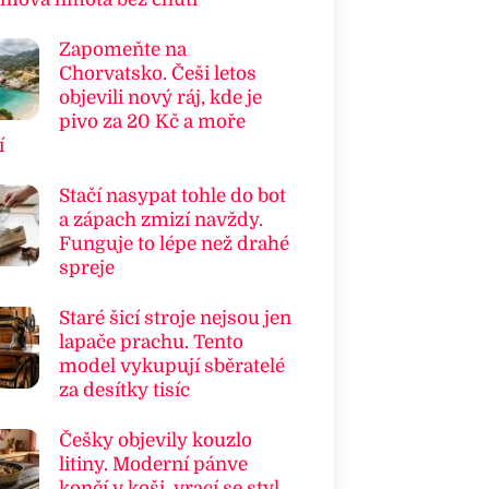
Zapomeňte na
Chorvatsko. Češi letos
objevili nový ráj, kde je
pivo za 20 Kč a moře
í
Stačí nasypat tohle do bot
a zápach zmizí navždy.
Funguje to lépe než drahé
spreje
Staré šicí stroje nejsou jen
lapače prachu. Tento
model vykupují sběratelé
za desítky tisíc
Češky objevily kouzlo
litiny. Moderní pánve
končí v koši, vrací se styl