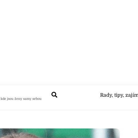
Search
Rady, tipy, zají
 kde jsou ženy samy sebou