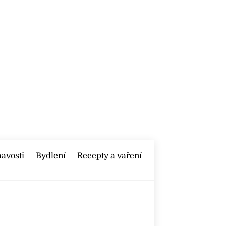
mavosti
Bydlení
Recepty a vaření