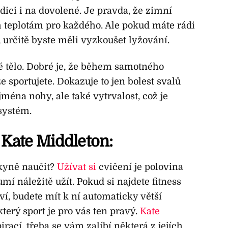
dici i na dovolené. Je pravda, že zimní
 teplotám pro každého. Ale pokud máte rádi
 určitě byste měli vyzkoušet lyžování.
lé tělo. Dobré je, že během samotného
e sportujete. Dokazuje to jen bolest svalů
jména nohy, ale také vytrvalost, což je
systém.
p Kate Middleton
:
kyně naučit?
Užívat si
cvičení je polovina
mí náležitě užít. Pokud si najdete fitness
ví, budete mít k ní automaticky větší
který sport je pro vás ten pravý.
Kate
ací, třeba se vám zalíbí některá z jejích