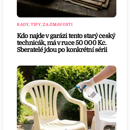
RADY, TIPY, ZAJÍMAVOSTI
Kdo najde v garáži tento starý český
techničák, má v ruce 50 000 Kč.
Sběratelé jdou po konkrétní sérii