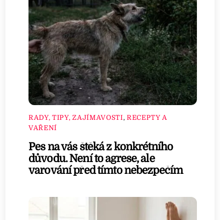
RADY, TIPY, ZAJÍMAVOSTI
,
RECEPTY A
VAŘENÍ
Pes na vás štěká z konkrétního
důvodu. Není to agrese, ale
varování před tímto nebezpečím