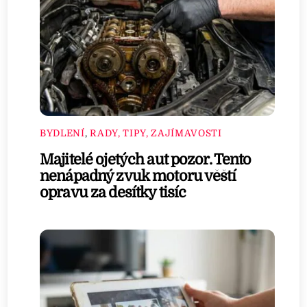
BYDLENÍ
,
RADY, TIPY, ZAJÍMAVOSTI
Majitelé ojetých aut pozor. Tento
nenápadný zvuk motoru věští
opravu za desítky tisíc