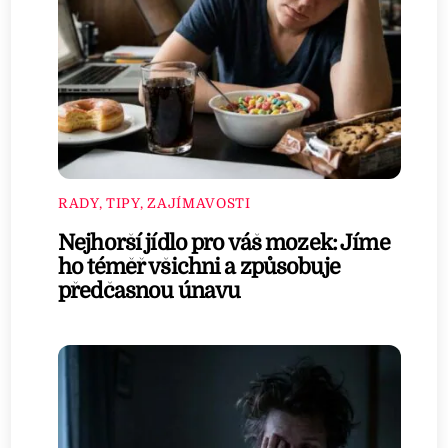
RADY, TIPY, ZAJÍMAVOSTI
Nejhorší jídlo pro váš mozek: Jíme
ho téměř všichni a způsobuje
předčasnou únavu