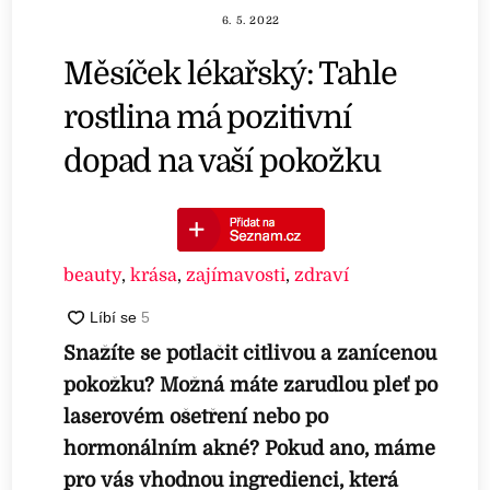
6. 5. 2022
Měsíček lékařský: Tahle
rostlina má pozitivní
dopad na vaší pokožku
beauty
,
krása
,
zajímavosti
,
zdraví
Snažíte se potlačit citlivou a zanícenou
pokožku? Možná máte zarudlou pleť po
laserovém ošetření nebo po
hormonálním akné? Pokud ano, máme
pro vás vhodnou ingredienci, která