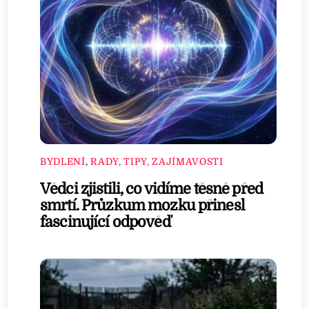
BYDLENÍ
,
RADY, TIPY, ZAJÍMAVOSTI
Vědci zjistili, co vidíme těsně před
smrtí. Průzkum mozku přinesl
fascinující odpověď