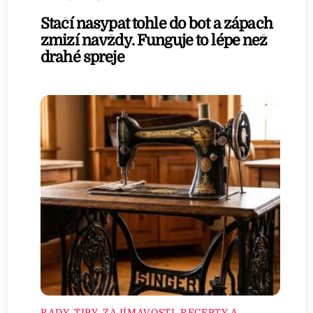
Stačí nasypat tohle do bot a zápach
zmizí navždy. Funguje to lépe než
drahé spreje
RADY, TIPY, ZAJÍMAVOSTI
,
RECEPTY A