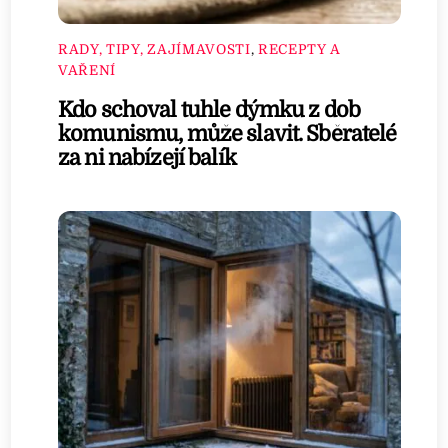
RADY, TIPY, ZAJÍMAVOSTI
,
RECEPTY A
VAŘENÍ
Kdo schoval tuhle dýmku z dob
komunismu, může slavit. Sběratelé
za ni nabízejí balík