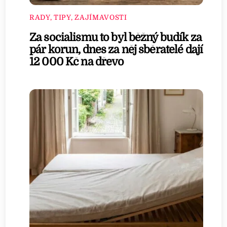
RADY, TIPY, ZAJÍMAVOSTI
Za socialismu to byl běžný budík za
pár korun, dnes za něj sběratelé dají
12 000 Kč na dřevo