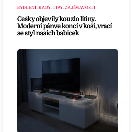
BYDLENÍ
,
RADY, TIPY, ZAJÍMAVOSTI
Češky objevily kouzlo litiny.
Moderní pánve končí v koši, vrací
se styl našich babiček