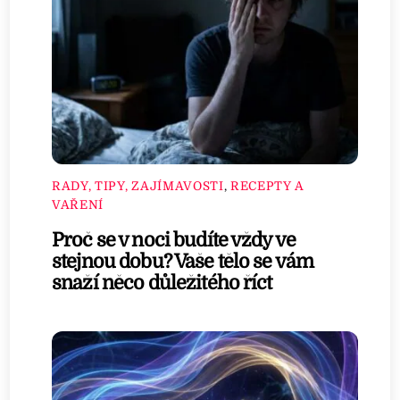
RADY, TIPY, ZAJÍMAVOSTI
,
RECEPTY A
VAŘENÍ
Proč se v noci budíte vždy ve
stejnou dobu? Vaše tělo se vám
snaží něco důležitého říct