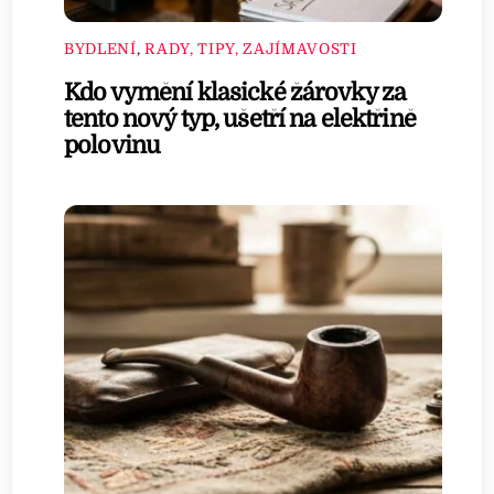
BYDLENÍ
,
RADY, TIPY, ZAJÍMAVOSTI
Kdo vymění klasické žárovky za
tento nový typ, ušetří na elektřině
polovinu