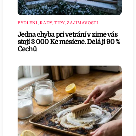
BYDLENÍ
,
RADY, TIPY, ZAJÍMAVOSTI
Jedna chyba při větrání v zimě vás
stojí 3 000 Kč měsíčně. Dělá ji 90 %
Čechů