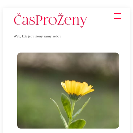
Skip
Men
to
content
Web, kde jsou ženy samy sebou