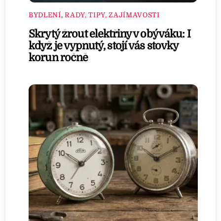
BYDLENÍ
,
RADY, TIPY, ZAJÍMAVOSTI
Skrytý žrout elektřiny v obýváku: I
když je vypnutý, stojí vás stovky
korun ročně