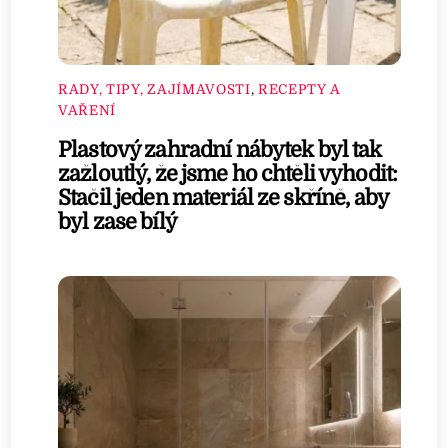
RADY, TIPY, ZAJÍMAVOSTI
,
RECEPTY A
VAŘENÍ
Plastový zahradní nábytek byl tak
zažloutlý, že jsme ho chtěli vyhodit:
Stačil jeden materiál ze skříně, aby
byl zase bílý