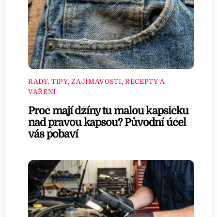
RADY, TIPY, ZAJÍMAVOSTI
,
RECEPTY A
VAŘENÍ
Proč mají džíny tu malou kapsičku
nad pravou kapsou? Původní účel
vás pobaví