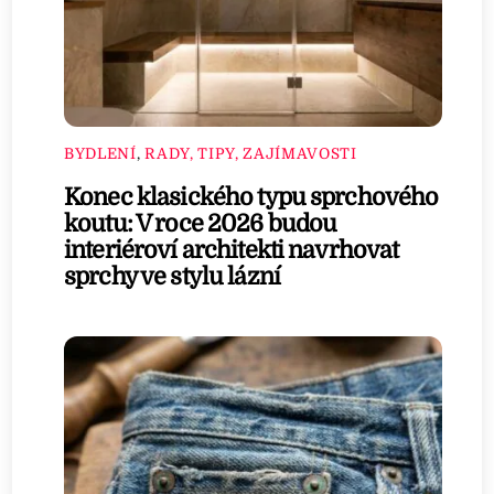
BYDLENÍ
,
RADY, TIPY, ZAJÍMAVOSTI
Konec klasického typu sprchového
koutu: V roce 2026 budou
interiéroví architekti navrhovat
sprchy ve stylu lázní