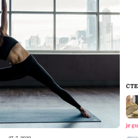
ČTE
je g
27. 7. 2022