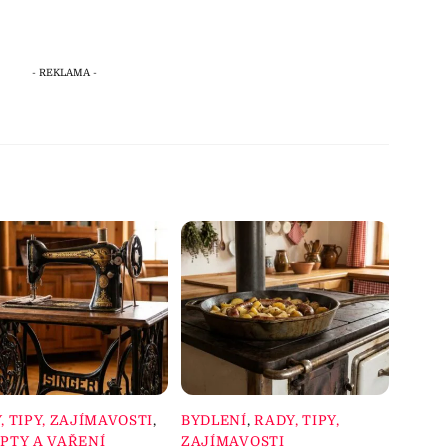
, TIPY, ZAJÍMAVOSTI
,
BYDLENÍ
,
RADY, TIPY,
PTY A VAŘENÍ
ZAJÍMAVOSTI