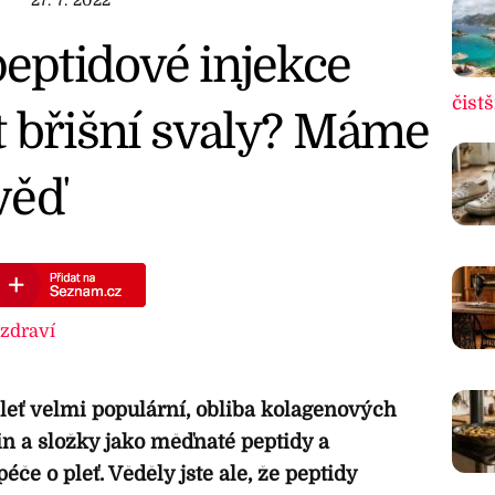
ptidové injekce
čistš
t břišní svaly? Máme
věď
zdraví
 pleť velmi populární, obliba kolagenových
n a složky jako měďnaté peptidy a
éče o pleť. Věděly jste ale, že peptidy