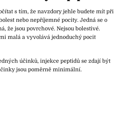
čítat s tím, že navzdory jehle budete mít při
bolest nebo nepříjemné pocity. Jedná se o
, že jsou povrchové. Nejsou bolestivé.
elmi malá a vyvolává jednoduchý pocit
edných účinků, injekce peptidů se zdají být
 účinky jsou poměrně minimální.