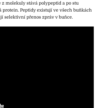
 z molekuly stává polypeptid a po stu
 protein. Peptidy existují ve všech buňkách
ejí selektivní přenos zpráv v buňce.