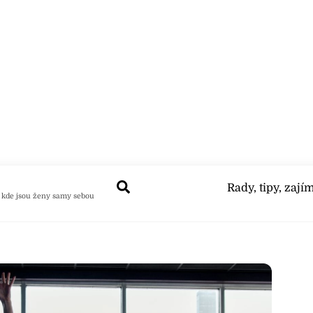
Search
Rady, tipy, zají
 kde jsou ženy samy sebou