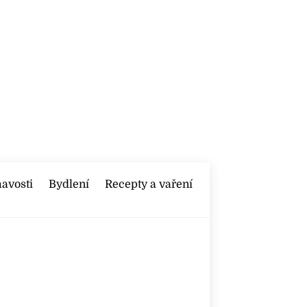
mavosti
Bydlení
Recepty a vaření