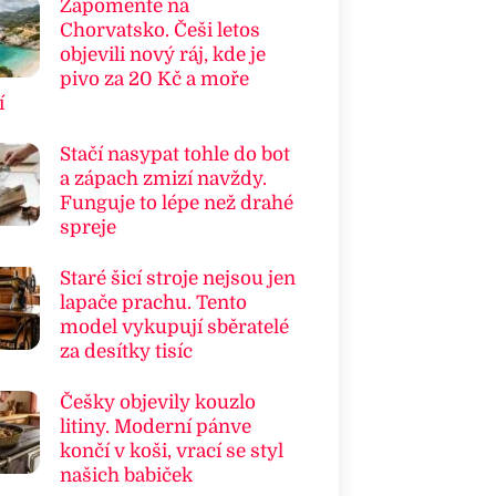
Zapomeňte na
Chorvatsko. Češi letos
objevili nový ráj, kde je
pivo za 20 Kč a moře
í
Stačí nasypat tohle do bot
a zápach zmizí navždy.
Funguje to lépe než drahé
spreje
Staré šicí stroje nejsou jen
lapače prachu. Tento
model vykupují sběratelé
za desítky tisíc
Češky objevily kouzlo
litiny. Moderní pánve
končí v koši, vrací se styl
našich babiček