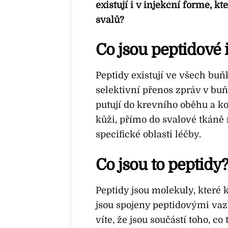
existují i v injekční formě, 
svalů?
Co jsou peptidové 
Peptidy existují ve všech buňk
selektivní přenos zpráv v bu
putují do krevního oběhu a kol
kůži, přímo do svalové tkáně 
specifické oblasti léčby.
Co jsou to peptidy
Peptidy jsou molekuly, které 
jsou spojeny peptidovými vaz
víte, že jsou součástí toho, co