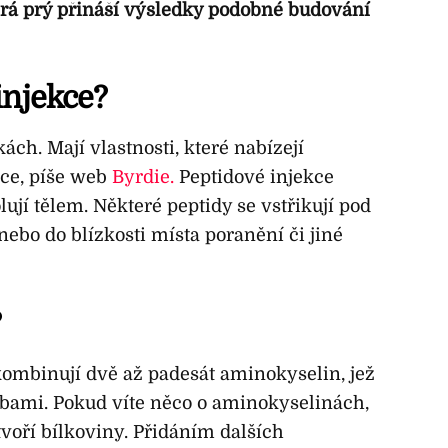
která prý přináší výsledky podobné budování
injekce?
ách. Mají vlastnosti, které nabízejí
ňce, píše web
Byrdie.
Peptidové injekce
ují tělem. Některé peptidy se vstřikují pod
nebo do blízkosti místa poranění či jiné
?
kombinují dvě až padesát aminokyselin, jež
bami. Pokud víte něco o aminokyselinách,
 tvoří bílkoviny. Přidáním dalších