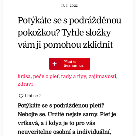
17. 3. 2022
Potýkáte se s podrážděnou
pokožkou? Tyhle složky
vám ji pomohou zklidnit
krása
,
péče o pleť
,
rady a tipy
,
zajímavosti
,
zdraví
Potýkáte se s podrážděnou pletí?
Nebojte se. Určitě nejste samy. Pleť je
vrtkavá, a i když je to pro vás
neuvěřitelně osobní a individuální,