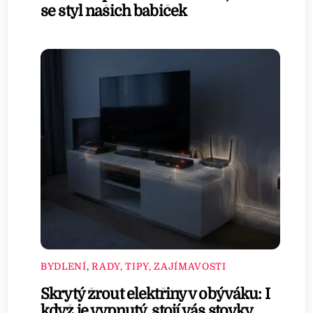
se styl našich babiček
BYDLENÍ
,
RADY, TIPY, ZAJÍMAVOSTI
Skrytý žrout elektřiny v obýváku: I
když je vypnutý, stojí vás stovky