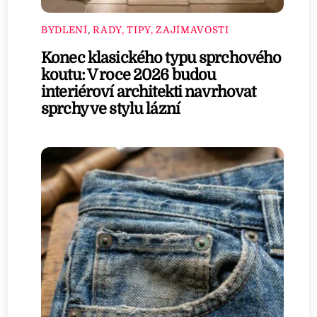
BYDLENÍ
,
RADY, TIPY, ZAJÍMAVOSTI
Konec klasického typu sprchového
koutu: V roce 2026 budou
interiéroví architekti navrhovat
sprchy ve stylu lázní