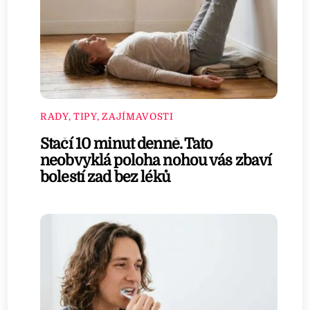
RADY, TIPY, ZAJÍMAVOSTI
Stačí 10 minut denně. Tato
neobvyklá poloha nohou vás zbaví
bolestí zad bez léků