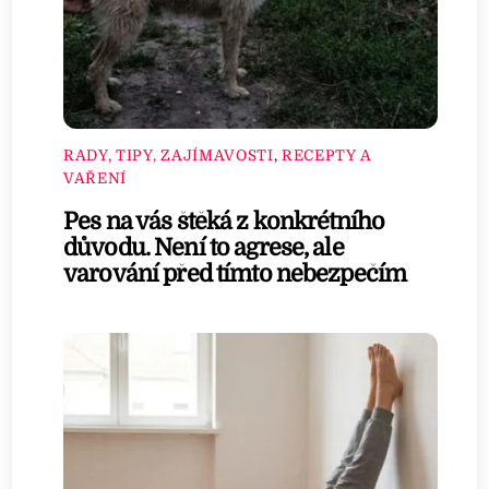
RADY, TIPY, ZAJÍMAVOSTI
,
RECEPTY A
VAŘENÍ
Pes na vás štěká z konkrétního
důvodu. Není to agrese, ale
varování před tímto nebezpečím