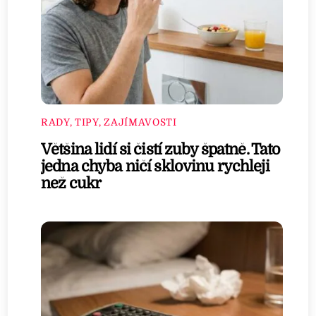
RADY, TIPY, ZAJÍMAVOSTI
Většina lidí si čistí zuby špatně. Tato
jedna chyba ničí sklovinu rychleji
než cukr