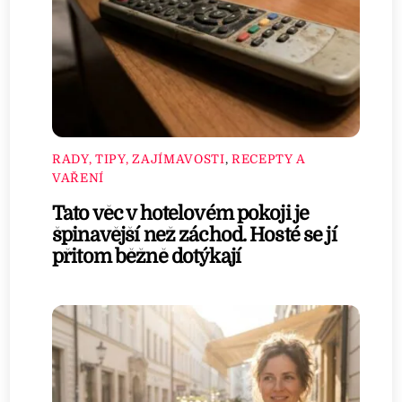
RADY, TIPY, ZAJÍMAVOSTI
,
RECEPTY A
VAŘENÍ
Tato věc v hotelovém pokoji je
špinavější než záchod. Hosté se jí
přitom běžně dotýkají