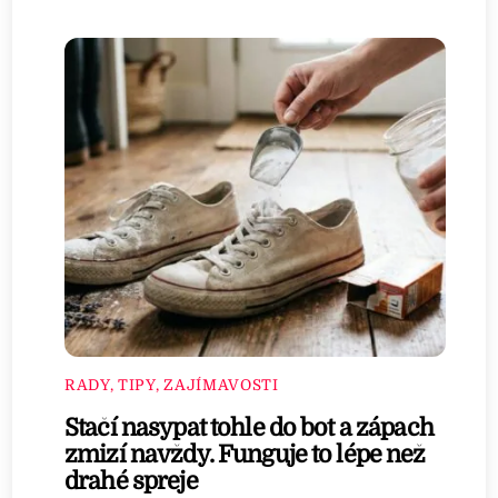
RADY, TIPY, ZAJÍMAVOSTI
Stačí nasypat tohle do bot a zápach
zmizí navždy. Funguje to lépe než
drahé spreje