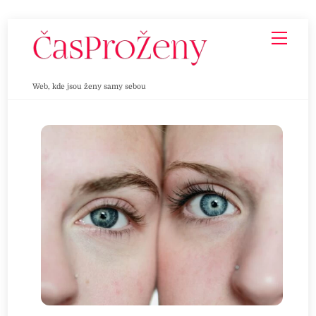
Skip
Men
to
content
Web, kde jsou ženy samy sebou