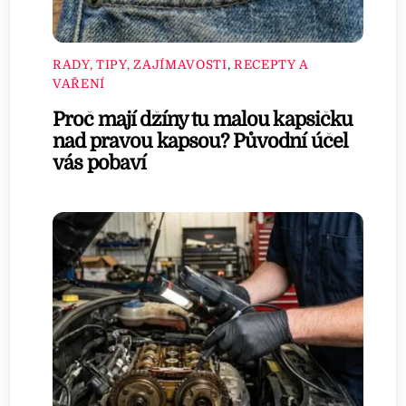
RADY, TIPY, ZAJÍMAVOSTI
,
RECEPTY A
VAŘENÍ
Proč mají džíny tu malou kapsičku
nad pravou kapsou? Původní účel
vás pobaví