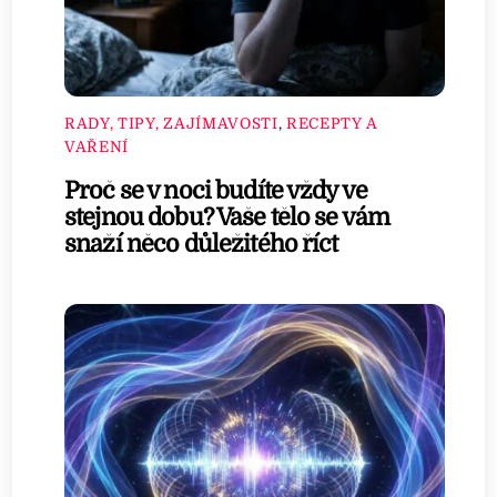
RADY, TIPY, ZAJÍMAVOSTI
,
RECEPTY A
VAŘENÍ
Proč se v noci budíte vždy ve
stejnou dobu? Vaše tělo se vám
snaží něco důležitého říct