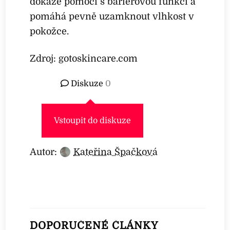
dokáže pomoci s bariérovou funkcí a
pomáhá pevně uzamknout vlhkost v
pokožce.
Zdroj: gotoskincare.com
Diskuze
0
Vstoupit do diskuze
Autor:
Kateřina Špačková
DOPORUČENÉ ČLÁNKY