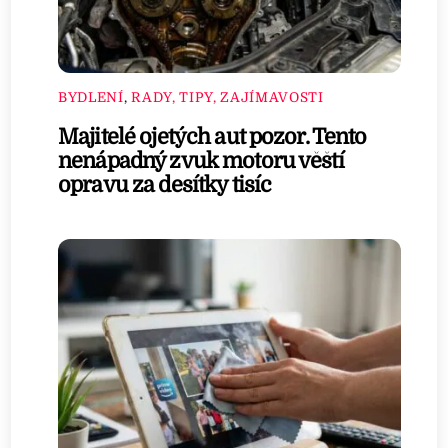
BYDLENÍ
,
RADY, TIPY, ZAJÍMAVOSTI
Majitelé ojetých aut pozor. Tento
nenápadný zvuk motoru věští
opravu za desítky tisíc