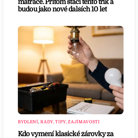
matrace. Přitom stačí tento trik a
budou jako nové dalších 10 let
BYDLENÍ
,
RADY, TIPY, ZAJÍMAVOSTI
Kdo vymění klasické žárovky za