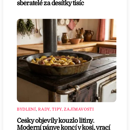
sběratelé za desítky tisíc
BYDLENÍ
,
RADY, TIPY, ZAJÍMAVOSTI
Češky objevily kouzlo litiny.
Moderní pánve končí v koši, vrací