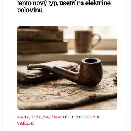
tento nový typ, ušetří na elektřině
polovinu
RADY, TIPY, ZAJÍMAVOSTI
,
RECEPTY A
VAŘENÍ