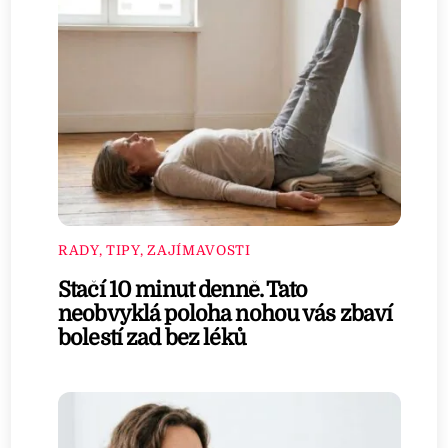
RADY, TIPY, ZAJÍMAVOSTI
Stačí 10 minut denně. Tato
neobvyklá poloha nohou vás zbaví
bolestí zad bez léků