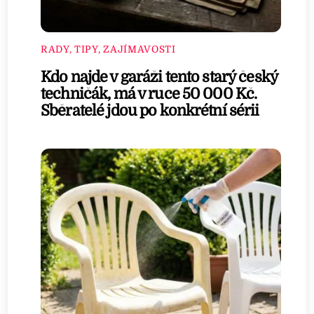
RADY, TIPY, ZAJÍMAVOSTI
Kdo najde v garáži tento starý český
techničák, má v ruce 50 000 Kč.
Sběratelé jdou po konkrétní sérii