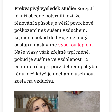
Překvapivý výsledek studie:
Korejští
lékaři obecně potvrdili tezi, že
fénování způsobuje větší povrchové
poškození než sušení vzduchem,
zejména pokud dodržujeme malý
odstup a nastavíme
vysokou teplotu
.
Naše vlasy však zřejmě trpí méně,
pokud je sušíme ve vzdálenosti 15
centimetrů a při pravidelném pohybu
fénu, než když je necháme uschnout
zcela na vzduchu.