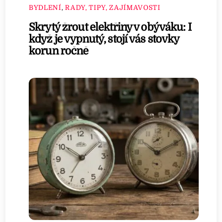
BYDLENÍ
,
RADY, TIPY, ZAJÍMAVOSTI
Skrytý žrout elektřiny v obýváku: I
když je vypnutý, stojí vás stovky
korun ročně