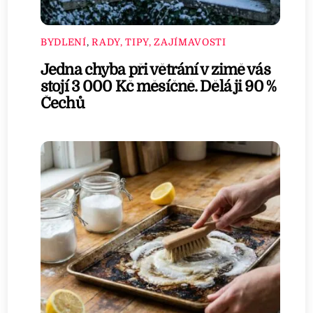
BYDLENÍ
,
RADY, TIPY, ZAJÍMAVOSTI
Jedna chyba při větrání v zimě vás
stojí 3 000 Kč měsíčně. Dělá ji 90 %
Čechů