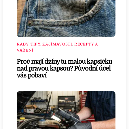
RADY, TIPY, ZAJÍMAVOSTI
,
RECEPTY A
VAŘENÍ
Proč mají džíny tu malou kapsičku
nad pravou kapsou? Původní účel
vás pobaví