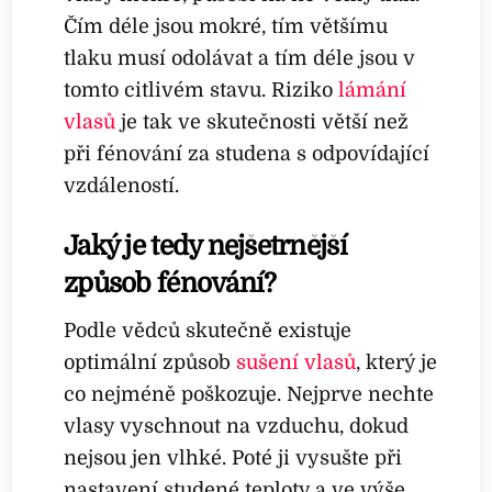
Čím déle jsou mokré, tím většímu
tlaku musí odolávat a tím déle jsou v
tomto citlivém stavu. Riziko
lámání
vlasů
je tak ve skutečnosti větší než
při fénování za studena s odpovídající
vzdáleností.
Jaký je tedy nejšetrnější
způsob fénování?
Podle vědců skutečně existuje
optimální způsob
sušení vlasů
, který je
co nejméně poškozuje. Nejprve nechte
vlasy vyschnout na vzduchu, dokud
nejsou jen vlhké. Poté ji vysušte při
nastavení studené teploty a ve výše