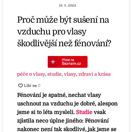
10. 3. 2022
Proč může být sušení na
vzduchu pro vlasy
škodlivější než fénování?
péče o vlasy
,
studie
,
vlasy
,
zdraví a krása
Fénování je špatné, nechat vlasy
uschnout na vzduchu je dobré, alespoň
jsme si to léta mysleli.
Studie
však
zjistila něco úplně jiného: Fénování
nakonec není tak škodlivé, jak jsme se