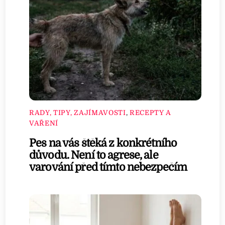
RADY, TIPY, ZAJÍMAVOSTI
,
RECEPTY A
VAŘENÍ
Pes na vás štěká z konkrétního
důvodu. Není to agrese, ale
varování před tímto nebezpečím