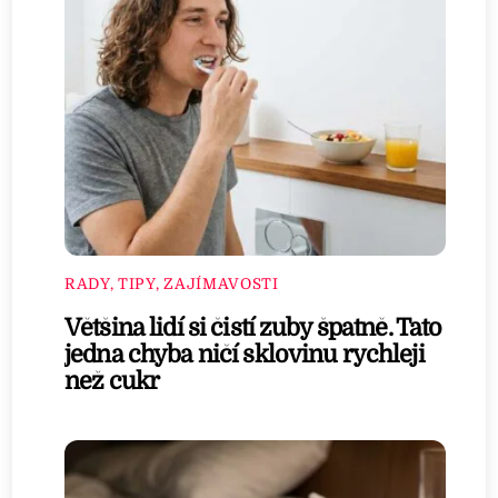
RADY, TIPY, ZAJÍMAVOSTI
Většina lidí si čistí zuby špatně. Tato
jedna chyba ničí sklovinu rychleji
než cukr