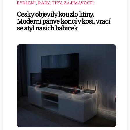
BYDLENÍ
,
RADY, TIPY, ZAJÍMAVOSTI
Češky objevily kouzlo litiny.
Moderní pánve končí v koši, vrací
se styl našich babiček