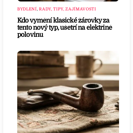
BYDLENÍ
,
RADY, TIPY, ZAJÍMAVOSTI
Kdo vymění klasické žárovky za
tento nový typ, ušetří na elektřině
polovinu