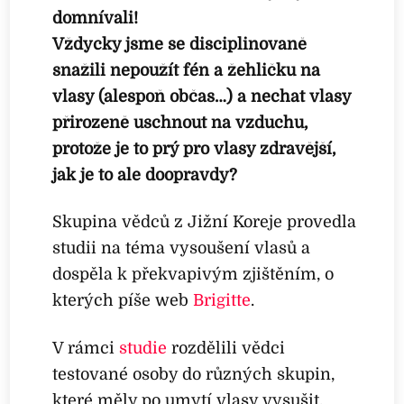
domnívali!
Vždycky jsme se disciplinovaně
snažili nepoužít fén a žehličku na
vlasy (alespoň občas…) a nechat vlasy
přirozeně uschnout na vzduchu,
protože je to prý pro vlasy zdravější,
jak je to ale doopravdy?
Skupina vědců z Jižní Koreje provedla
studii na téma vysoušení vlasů a
dospěla k překvapivým zjištěním, o
kterých píše web
Brigitte
.
V rámci
studie
rozdělili vědci
testované osoby do různých skupin,
které měly po umytí vlasy vysušit.