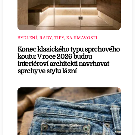
BYDLENÍ
,
RADY, TIPY, ZAJÍMAVOSTI
Konec klasického typu sprchového
koutu: V roce 2026 budou
interiéroví architekti navrhovat
sprchy ve stylu lázní