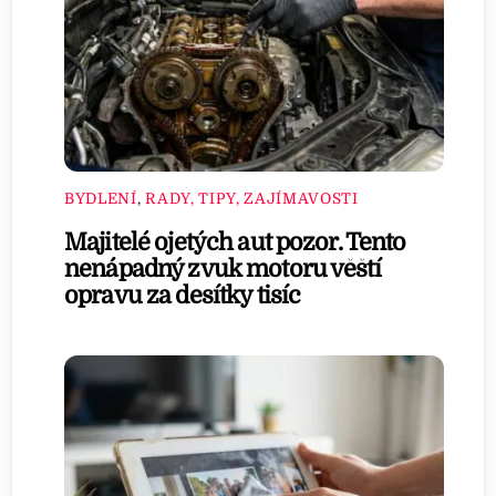
BYDLENÍ
,
RADY, TIPY, ZAJÍMAVOSTI
Majitelé ojetých aut pozor. Tento
nenápadný zvuk motoru věští
opravu za desítky tisíc