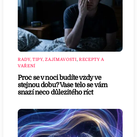
RADY, TIPY, ZAJÍMAVOSTI
,
RECEPTY A
VAŘENÍ
Proč se v noci budíte vždy ve
stejnou dobu? Vaše tělo se vám
snaží něco důležitého říct