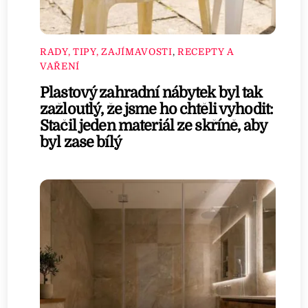
RADY, TIPY, ZAJÍMAVOSTI
,
RECEPTY A
VAŘENÍ
Plastový zahradní nábytek byl tak
zažloutlý, že jsme ho chtěli vyhodit:
Stačil jeden materiál ze skříně, aby
byl zase bílý