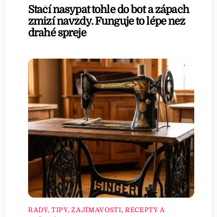
Stačí nasypat tohle do bot a zápach
zmizí navždy. Funguje to lépe než
drahé spreje
RADY, TIPY, ZAJÍMAVOSTI
,
RECEPTY A