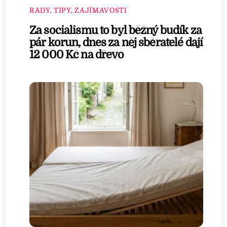
RADY, TIPY, ZAJÍMAVOSTI
Za socialismu to byl běžný budík za
pár korun, dnes za něj sběratelé dají
12 000 Kč na dřevo