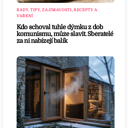
RADY, TIPY, ZAJÍMAVOSTI
,
RECEPTY A
VAŘENÍ
Kdo schoval tuhle dýmku z dob
komunismu, může slavit. Sběratelé
za ni nabízejí balík