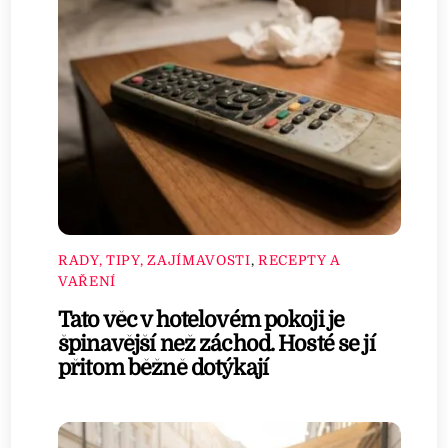
RADY, TIPY, ZAJÍMAVOSTI
,
RECEPTY A
VAŘENÍ
Tato věc v hotelovém pokoji je
špinavější než záchod. Hosté se jí
přitom běžně dotýkají