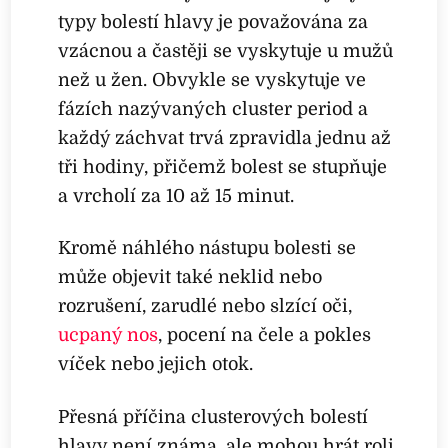
typy bolestí hlavy je považována za
vzácnou a častěji se vyskytuje u mužů
než u žen. Obvykle se vyskytuje ve
fázích nazývaných cluster period a
každý záchvat trvá zpravidla jednu až
tři hodiny, přičemž bolest se stupňuje
a vrcholí za 10 až 15 minut.
Kromě náhlého nástupu bolesti se
může objevit také neklid nebo
rozrušení, zarudlé nebo slzící oči,
ucpaný nos
, pocení na čele a pokles
víček nebo jejich otok.
Přesná příčina clusterových bolestí
hlavy není známa, ale mohou hrát roli