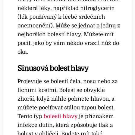
některé léky, například nitroglycerin
(lék používaný k léčbě srdečních
onemocnění). Může se jednat o jednu z
nejhorších bolestí hlavy. Můžete mít
pocit, jako by vám někdo vrazil nůž do
oka.
Sinusová bolest hlavy
Projevuje se bolestí čela, nosu nebo za
lícními kostmi. Bolest se obvykle
zhorší, když náhle pohnete hlavou, a
můžete pociťovat stálou tupou bolest.
Tento typ
bolesti hlavy
je příznakem
infekce dutin, která způsobuje tlak a
bolest v obličeji. Budete mít také