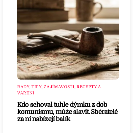
RADY, TIPY, ZAJÍMAVOSTI
,
RECEPTY A
VAŘENÍ
Kdo schoval tuhle dýmku z dob
komunismu, může slavit. Sběratelé
za ni nabízejí balík