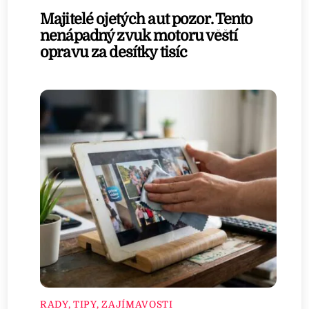
Majitelé ojetých aut pozor. Tento
nenápadný zvuk motoru věští
opravu za desítky tisíc
RADY, TIPY, ZAJÍMAVOSTI