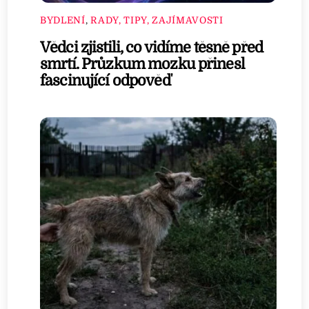
BYDLENÍ
,
RADY, TIPY, ZAJÍMAVOSTI
Vědci zjistili, co vidíme těsně před
smrtí. Průzkum mozku přinesl
fascinující odpověď