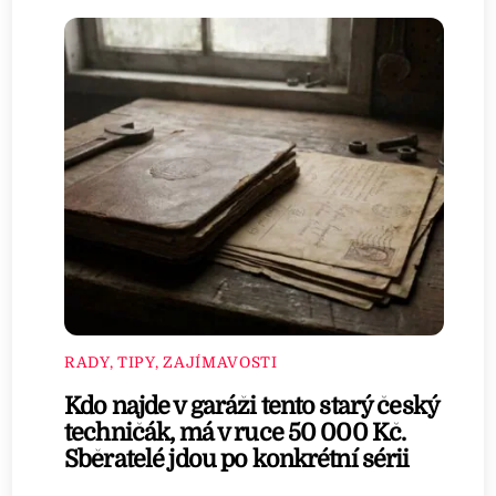
RADY, TIPY, ZAJÍMAVOSTI
Kdo najde v garáži tento starý český
techničák, má v ruce 50 000 Kč.
Sběratelé jdou po konkrétní sérii