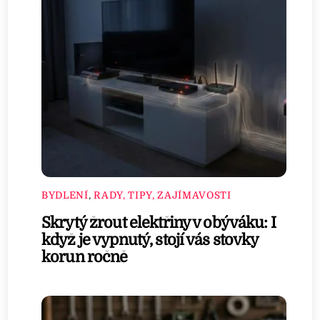
BYDLENÍ
,
RADY, TIPY, ZAJÍMAVOSTI
Skrytý žrout elektřiny v obýváku: I
když je vypnutý, stojí vás stovky
korun ročně