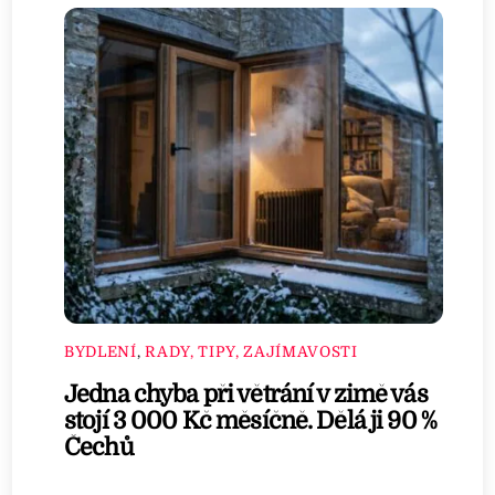
BYDLENÍ
,
RADY, TIPY, ZAJÍMAVOSTI
Jedna chyba při větrání v zimě vás
stojí 3 000 Kč měsíčně. Dělá ji 90 %
Čechů