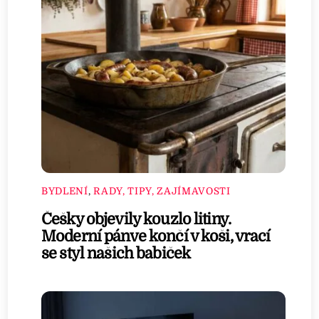
BYDLENÍ
,
RADY, TIPY, ZAJÍMAVOSTI
Češky objevily kouzlo litiny.
Moderní pánve končí v koši, vrací
se styl našich babiček