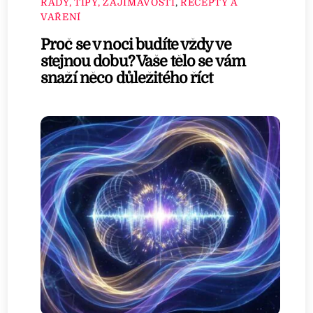
RADY, TIPY, ZAJÍMAVOSTI
,
RECEPTY A
VAŘENÍ
Proč se v noci budíte vždy ve
stejnou dobu? Vaše tělo se vám
snaží něco důležitého říct