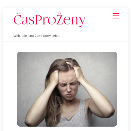
Skip
Men
to
content
Web, kde jsou ženy samy sebou