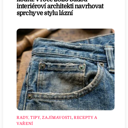
interiéroví architekti navrhovat
sprchy ve stylu lázní
RADY, TIPY, ZAJÍMAVOSTI
,
RECEPTY A
VAŘENÍ