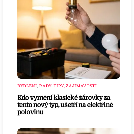
BYDLENÍ
,
RADY, TIPY, ZAJÍMAVOSTI
Kdo vymění klasické žárovky za
tento nový typ, ušetří na elektřině
polovinu