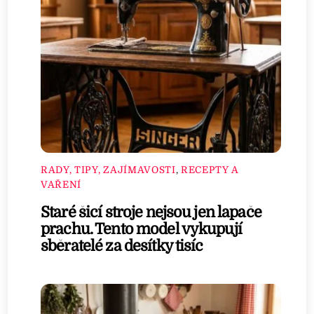
RADY, TIPY, ZAJÍMAVOSTI
,
RECEPTY A
VAŘENÍ
Staré šicí stroje nejsou jen lapače
prachu. Tento model vykupují
sběratelé za desítky tisíc