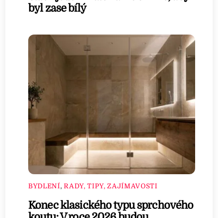
byl zase bílý
BYDLENÍ
,
RADY, TIPY, ZAJÍMAVOSTI
Konec klasického typu sprchového
koutu: V roce 2026 budou