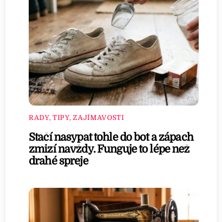
RADY, TIPY, ZAJÍMAVOSTI
Stačí nasypat tohle do bot a zápach
zmizí navždy. Funguje to lépe než
drahé spreje