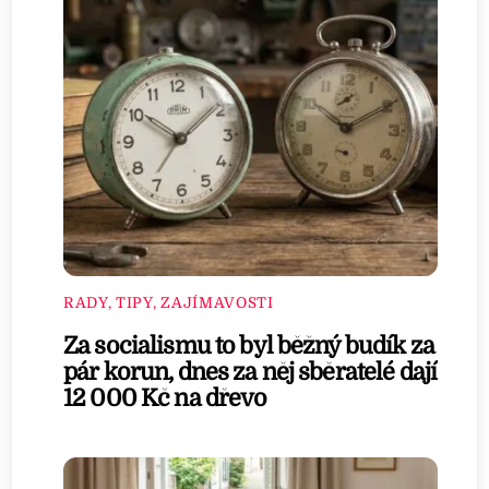
RADY, TIPY, ZAJÍMAVOSTI
Za socialismu to byl běžný budík za
pár korun, dnes za něj sběratelé dají
12 000 Kč na dřevo