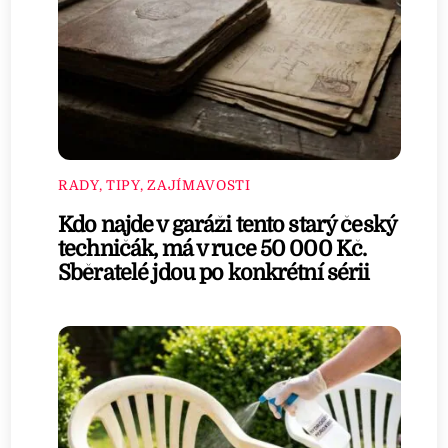
RADY, TIPY, ZAJÍMAVOSTI
Kdo najde v garáži tento starý český
techničák, má v ruce 50 000 Kč.
Sběratelé jdou po konkrétní sérii