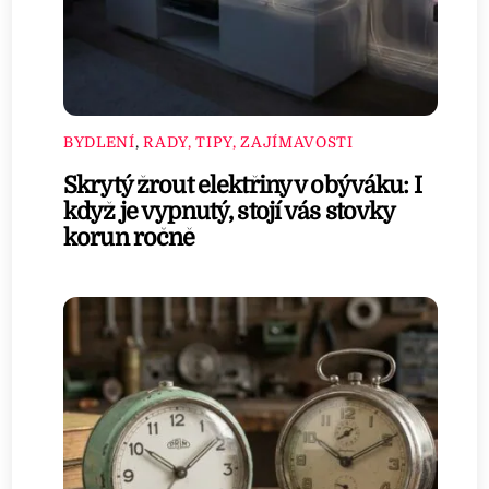
BYDLENÍ
,
RADY, TIPY, ZAJÍMAVOSTI
Skrytý žrout elektřiny v obýváku: I
když je vypnutý, stojí vás stovky
korun ročně