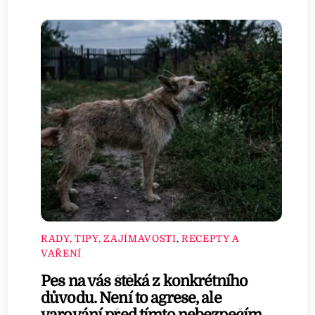
RADY, TIPY, ZAJÍMAVOSTI
,
RECEPTY A
VAŘENÍ
Pes na vás štěká z konkrétního
důvodu. Není to agrese, ale
varování před tímto nebezpečím