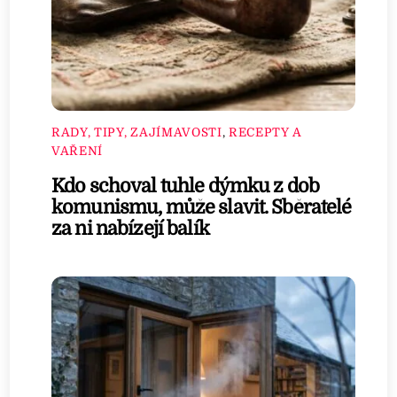
RADY, TIPY, ZAJÍMAVOSTI
,
RECEPTY A
VAŘENÍ
Kdo schoval tuhle dýmku z dob
komunismu, může slavit. Sběratelé
za ni nabízejí balík