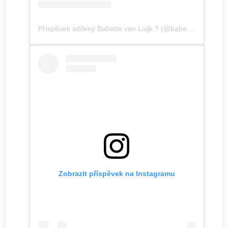
Příspěvek sdílený Babette van Luijk ? (@babetteroosstyling)
Zobrazit příspěvek na Instagramu