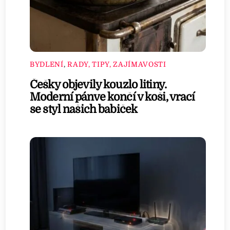
BYDLENÍ
,
RADY, TIPY, ZAJÍMAVOSTI
Češky objevily kouzlo litiny.
Moderní pánve končí v koši, vrací
se styl našich babiček