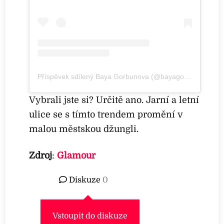
Příspěvek sdílený Baya Gorbunova (@bayagorbusha)
Vybrali jste si? Určitě ano. Jarní a letní
ulice se s tímto trendem promění v
malou městskou džungli.
Zdroj
:
Glamour
Diskuze
0
Vstoupit do diskuze