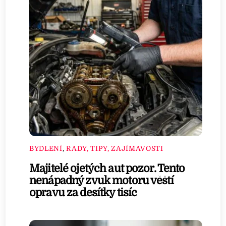
BYDLENÍ
,
RADY, TIPY, ZAJÍMAVOSTI
Majitelé ojetých aut pozor. Tento
nenápadný zvuk motoru věští
opravu za desítky tisíc