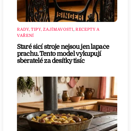
RADY, TIPY, ZAJÍMAVOSTI
,
RECEPTY A
VAŘENÍ
Staré šicí stroje nejsou jen lapače
prachu. Tento model vykupují
sběratelé za desítky tisíc