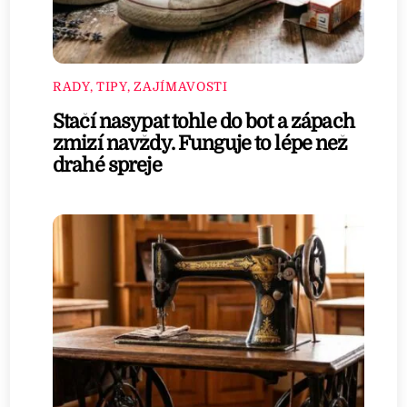
RADY, TIPY, ZAJÍMAVOSTI
Stačí nasypat tohle do bot a zápach
zmizí navždy. Funguje to lépe než
drahé spreje