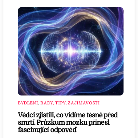
BYDLENÍ
,
RADY, TIPY, ZAJÍMAVOSTI
Vědci zjistili, co vidíme těsně před
smrtí. Průzkum mozku přinesl
fascinující odpověď