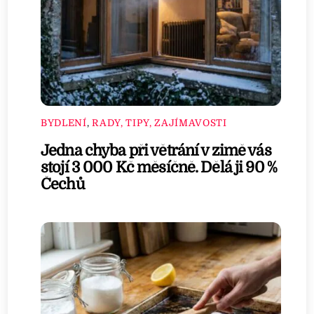
BYDLENÍ
,
RADY, TIPY, ZAJÍMAVOSTI
Jedna chyba při větrání v zimě vás
stojí 3 000 Kč měsíčně. Dělá ji 90 %
Čechů