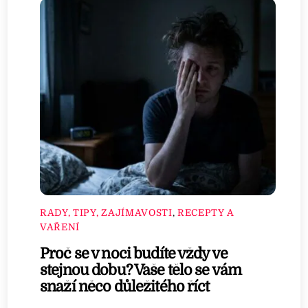
RADY, TIPY, ZAJÍMAVOSTI
,
RECEPTY A
VAŘENÍ
Proč se v noci budíte vždy ve
stejnou dobu? Vaše tělo se vám
snaží něco důležitého říct