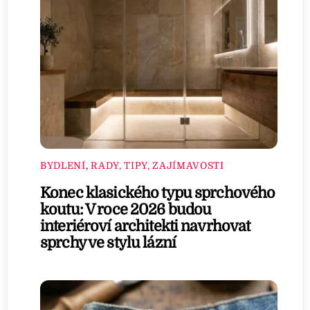
BYDLENÍ
,
RADY, TIPY, ZAJÍMAVOSTI
Konec klasického typu sprchového
koutu: V roce 2026 budou
interiéroví architekti navrhovat
sprchy ve stylu lázní