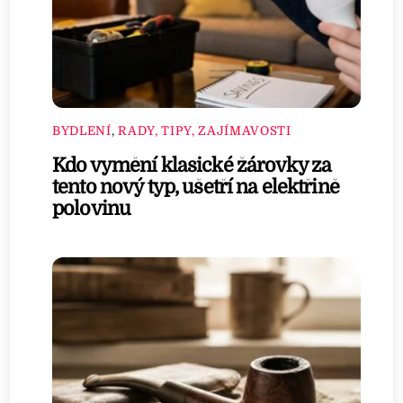
BYDLENÍ
,
RADY, TIPY, ZAJÍMAVOSTI
Kdo vymění klasické žárovky za
tento nový typ, ušetří na elektřině
polovinu