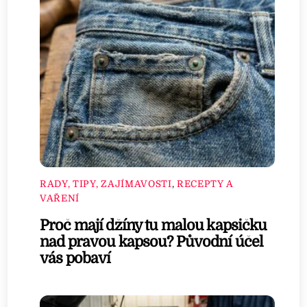
RADY, TIPY, ZAJÍMAVOSTI
,
RECEPTY A
VAŘENÍ
Proč mají džíny tu malou kapsičku
nad pravou kapsou? Původní účel
vás pobaví