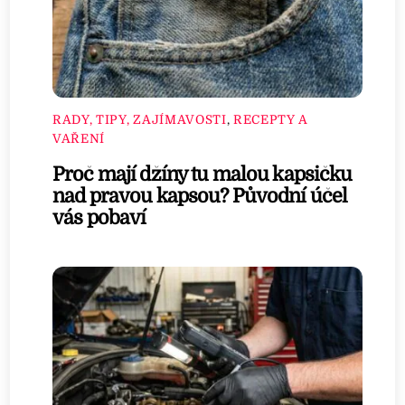
RADY, TIPY, ZAJÍMAVOSTI
,
RECEPTY A
VAŘENÍ
Proč mají džíny tu malou kapsičku
nad pravou kapsou? Původní účel
vás pobaví