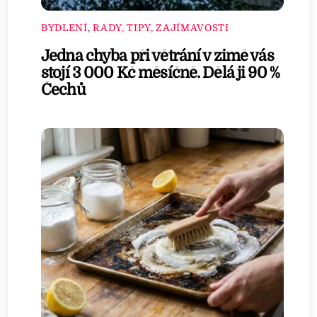
BYDLENÍ
,
RADY, TIPY, ZAJÍMAVOSTI
Jedna chyba při větrání v zimě vás
stojí 3 000 Kč měsíčně. Dělá ji 90 %
Čechů