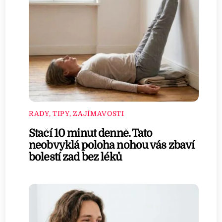
RADY, TIPY, ZAJÍMAVOSTI
Stačí 10 minut denně. Tato
neobvyklá poloha nohou vás zbaví
bolestí zad bez léků