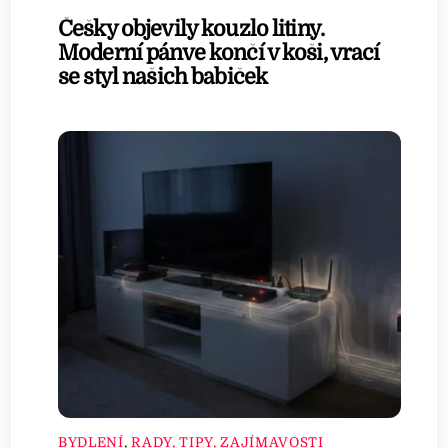
Češky objevily kouzlo litiny.
Moderní pánve končí v koši, vrací
se styl našich babiček
BYDLENÍ
,
RADY, TIPY, ZAJÍMAVOSTI