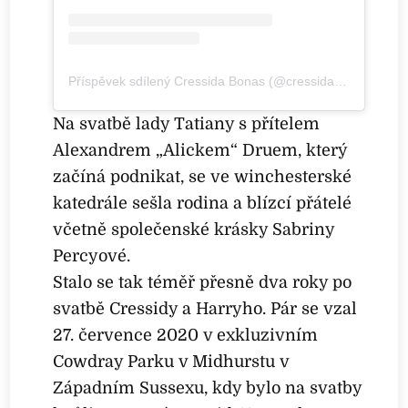
Příspěvek sdílený Cressida Bonas (@cressida_bonas_)
Na svatbě lady Tatiany s přítelem
Alexandrem „Alickem“ Druem, který
začíná podnikat, se ve winchesterské
katedrále sešla rodina a blízcí přátelé
včetně společenské krásky Sabriny
Percyové.
Stalo se tak téměř přesně dva roky po
svatbě Cressidy a Harryho. Pár se vzal
27. července 2020 v exkluzivním
Cowdray Parku v Midhurstu v
Západním Sussexu, kdy bylo na svatby