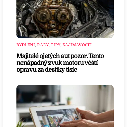
BYDLENÍ
,
RADY, TIPY, ZAJÍMAVOSTI
Majitelé ojetých aut pozor. Tento
nenápadný zvuk motoru věští
opravu za desítky tisíc