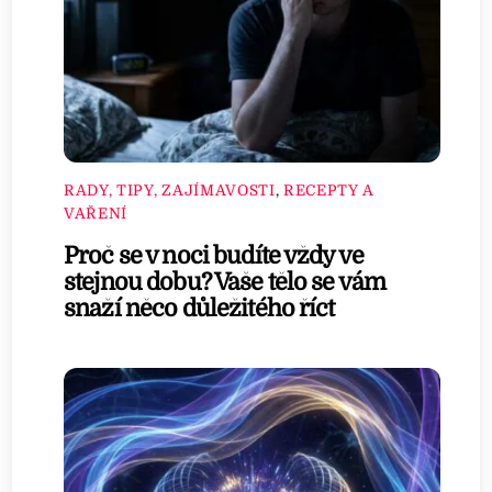
RADY, TIPY, ZAJÍMAVOSTI
,
RECEPTY A
VAŘENÍ
Proč se v noci budíte vždy ve
stejnou dobu? Vaše tělo se vám
snaží něco důležitého říct