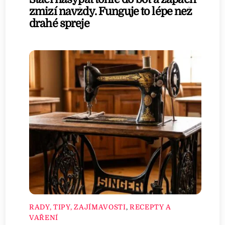
zmizí navždy. Funguje to lépe než
drahé spreje
RADY, TIPY, ZAJÍMAVOSTI
,
RECEPTY A
VAŘENÍ