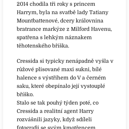
2014 chodila tři roky s princem
Harrym, byla na svatbě lady Tatiany
Mountbattenové, dcery královnina
bratrance markýze z Milford Havenu,
spatřena s lehkým náznakem
těhotenského bříška.
Cressida si typicky nenápadně vyšla v
růžové plisované maxi sukni, bílé
halence s výstřihem do V a černém
saku, které obepínalo její vystouplé
bříško.
Stalo se tak pouhý týden poté, co
Cressida a realitní agent Harry
rozvášnili jazyky, když sdíleli
fotografii se svým kmotřencem.