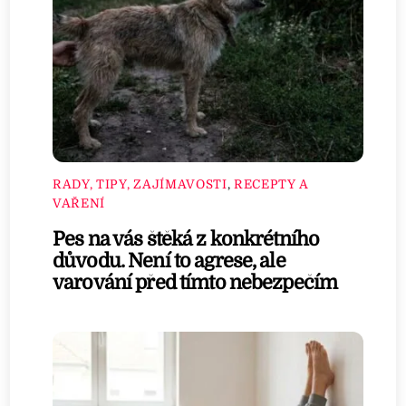
RADY, TIPY, ZAJÍMAVOSTI
,
RECEPTY A
VAŘENÍ
Pes na vás štěká z konkrétního
důvodu. Není to agrese, ale
varování před tímto nebezpečím