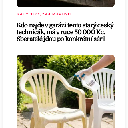
RADY, TIPY, ZAJÍMAVOSTI
Kdo najde v garáži tento starý český
techničák, má v ruce 50 000 Kč.
Sběratelé jdou po konkrétní sérii