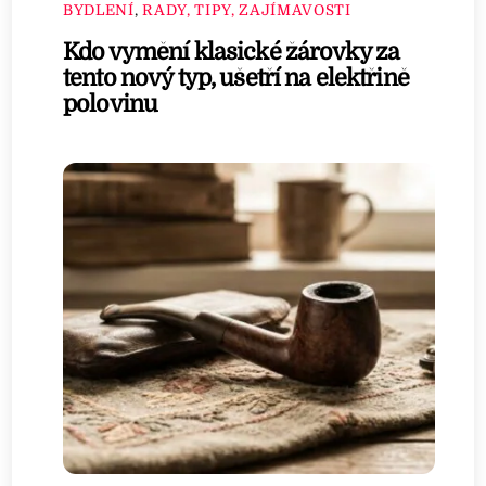
BYDLENÍ
,
RADY, TIPY, ZAJÍMAVOSTI
Kdo vymění klasické žárovky za
tento nový typ, ušetří na elektřině
polovinu