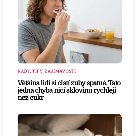
RADY, TIPY, ZAJÍMAVOSTI
Většina lidí si čistí zuby špatně. Tato
jedna chyba ničí sklovinu rychleji
než cukr