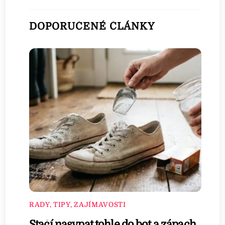
DOPORUČENÉ ČLÁNKY
RADY, TIPY, ZAJÍMAVOSTI
Stačí nasypat tohle do bot a zápach