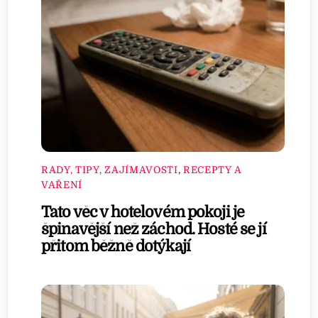
RADY, TIPY, ZAJÍMAVOSTI
,
RECEPTY A
VAŘENÍ
Tato věc v hotelovém pokoji je
špinavější než záchod. Hosté se jí
přitom běžně dotýkají