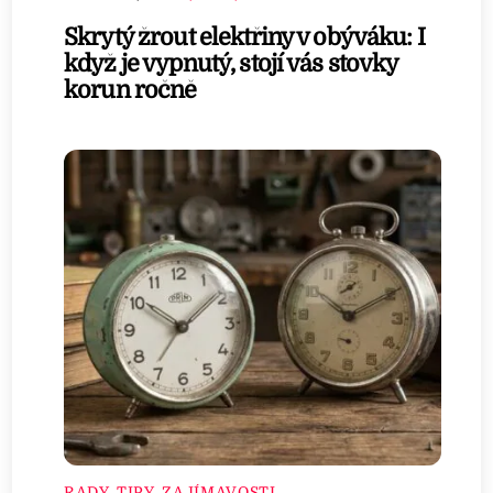
Skrytý žrout elektřiny v obýváku: I
když je vypnutý, stojí vás stovky
korun ročně
RADY, TIPY, ZAJÍMAVOSTI