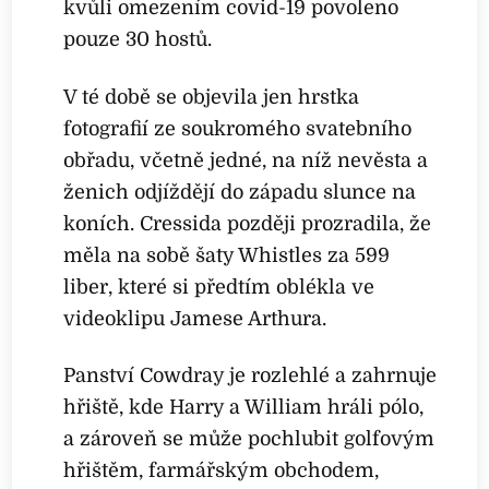
kvůli omezením covid-19 povoleno
pouze 30 hostů.
V té době se objevila jen hrstka
fotografií ze soukromého svatebního
obřadu, včetně jedné, na níž nevěsta a
ženich odjíždějí do západu slunce na
koních. Cressida později prozradila, že
měla na sobě šaty Whistles za 599
liber, které si předtím oblékla ve
videoklipu Jamese Arthura.
Panství Cowdray je rozlehlé a zahrnuje
hřiště, kde Harry a William hráli pólo,
a zároveň se může pochlubit golfovým
hřištěm, farmářským obchodem,