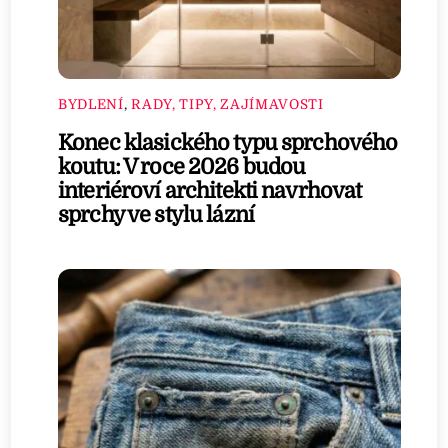
BYDLENÍ
,
RADY, TIPY, ZAJÍMAVOSTI
Konec klasického typu sprchového
koutu: V roce 2026 budou
interiéroví architekti navrhovat
sprchy ve stylu lázní