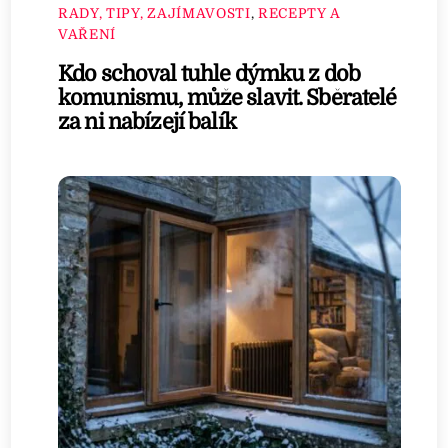
RADY, TIPY, ZAJÍMAVOSTI
,
RECEPTY A
VAŘENÍ
Kdo schoval tuhle dýmku z dob
komunismu, může slavit. Sběratelé
za ni nabízejí balík