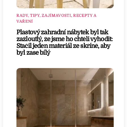
RADY, TIPY, ZAJÍMAVOSTI
,
RECEPTY A
VAŘENÍ
Plastový zahradní nábytek byl tak
zažloutlý, že jsme ho chtěli vyhodit:
Stačil jeden materiál ze skříně, aby
byl zase bílý