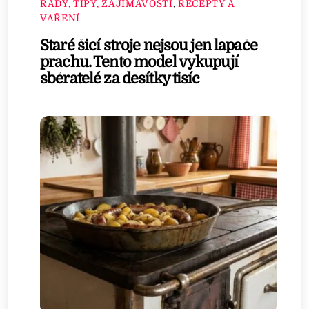
RADY, TIPY, ZAJÍMAVOSTI
,
RECEPTY A
VAŘENÍ
Staré šicí stroje nejsou jen lapače
prachu. Tento model vykupují
sběratelé za desítky tisíc