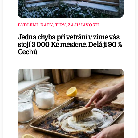
BYDLENÍ
,
RADY, TIPY, ZAJÍMAVOSTI
Jedna chyba při větrání v zimě vás
stojí 3 000 Kč měsíčně. Dělá ji 90 %
Čechů