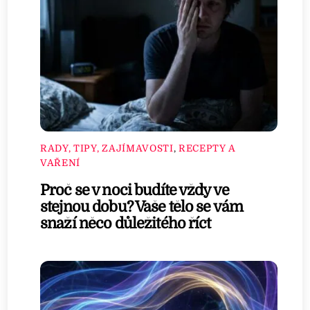
RADY, TIPY, ZAJÍMAVOSTI
,
RECEPTY A
VAŘENÍ
Proč se v noci budíte vždy ve
stejnou dobu? Vaše tělo se vám
snaží něco důležitého říct