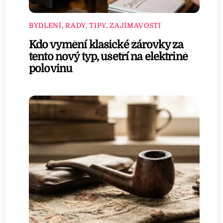
BYDLENÍ
,
RADY, TIPY, ZAJÍMAVOSTI
Kdo vymění klasické žárovky za
tento nový typ, ušetří na elektřině
polovinu