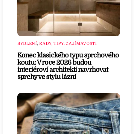
BYDLENÍ
,
RADY, TIPY, ZAJÍMAVOSTI
Konec klasického typu sprchového
koutu: V roce 2026 budou
interiéroví architekti navrhovat
sprchy ve stylu lázní