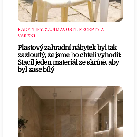
RADY, TIPY, ZAJÍMAVOSTI
,
RECEPTY A
VAŘENÍ
Plastový zahradní nábytek byl tak
zažloutlý, že jsme ho chtěli vyhodit:
Stačil jeden materiál ze skříně, aby
byl zase bílý