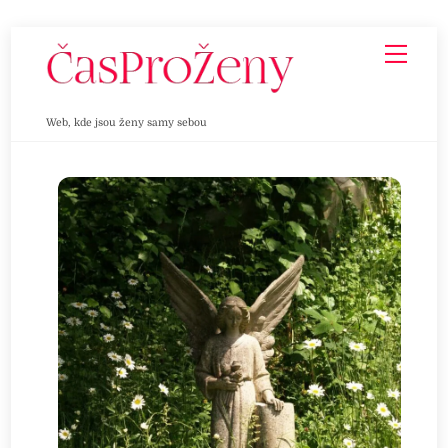
Skip
Men
to
content
Web, kde jsou ženy samy sebou