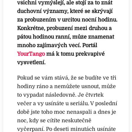
všichni vymýšlejí, ale stojí za to znát
duchovní významy, které se skrývají
za probuzením v určitou noční hodinu.
Konkrétně, probuzení mezi druhou a
pátou hodinou ranní, může znamenat
mnoho zajímavých věcí.
Portál
YourTango
má k tomu překvapivé
vysvětlení.
Pokud se vám stává, že se budíte ve tři
hodiny ráno a nemůžete usnout, může
to vypadat následovně. Je čtvrtek
večer a vy usínáte u seriálu. V poslední
době jste toho moc nenaspali a dnes je
noc, kdy se cítíte neskutečně
vyčerpaní. Po deseti minutách usínáte