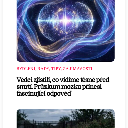
BYDLENÍ
,
RADY, TIPY, ZAJÍMAVOSTI
Vědci zjistili, co vidíme těsně před
smrtí. Průzkum mozku přinesl
fascinující odpověď