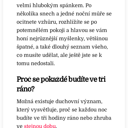
velmi hlubokým spánkem. Po
několika snech a jedné noční můře se
ocitnete vzhůru, rozhlížíte se po
potemnělém pokoji a hlavou se vám
honí nejrůznější myšlenky, většinou
špatné, a také dlouhý seznam všeho,
co musíte udělat, ale ještě jste se k
tomu nedostali.
Proč se pokaždé budíte ve tři
ráno?
Možná existuje duchovní význam,
který vysvětluje, proč se každou noc
budíte ve tři hodiny ráno nebo zhruba
ve
stejnou dobu
.