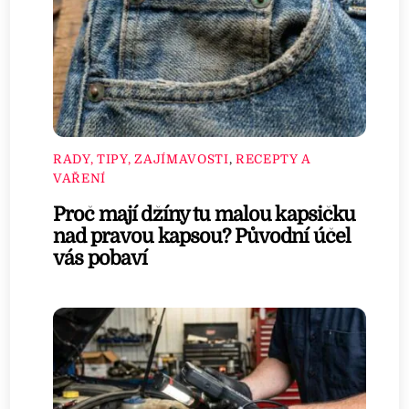
RADY, TIPY, ZAJÍMAVOSTI
,
RECEPTY A
VAŘENÍ
Proč mají džíny tu malou kapsičku
nad pravou kapsou? Původní účel
vás pobaví