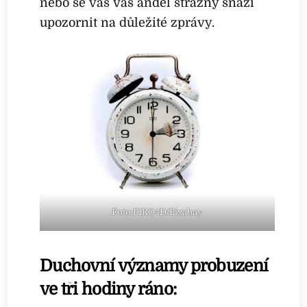
nebo se vás váš anděl strážný snaží
upozornit na důležité zprávy.
Foto:PIRO4D/Pixabay
Duchovní významy probuzení
ve tři hodiny ráno: