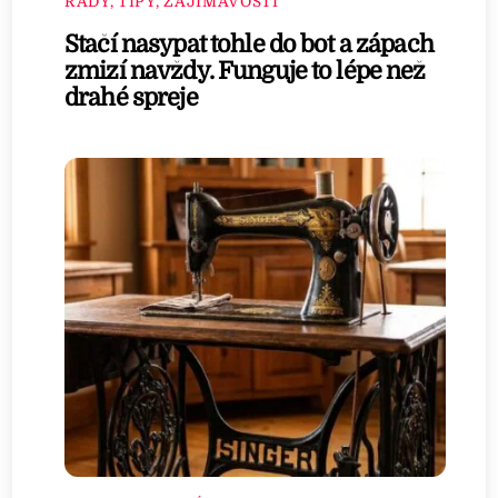
RADY, TIPY, ZAJÍMAVOSTI
Stačí nasypat tohle do bot a zápach
zmizí navždy. Funguje to lépe než
drahé spreje