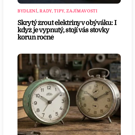
BYDLENÍ
,
RADY, TIPY, ZAJÍMAVOSTI
Skrytý žrout elektřiny v obýváku: I
když je vypnutý, stojí vás stovky
korun ročně