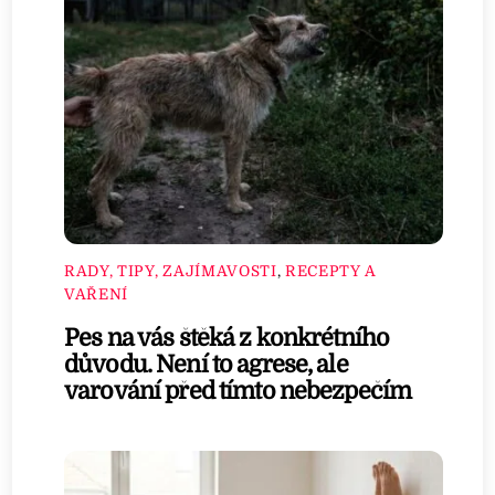
RADY, TIPY, ZAJÍMAVOSTI
,
RECEPTY A
VAŘENÍ
Pes na vás štěká z konkrétního
důvodu. Není to agrese, ale
varování před tímto nebezpečím