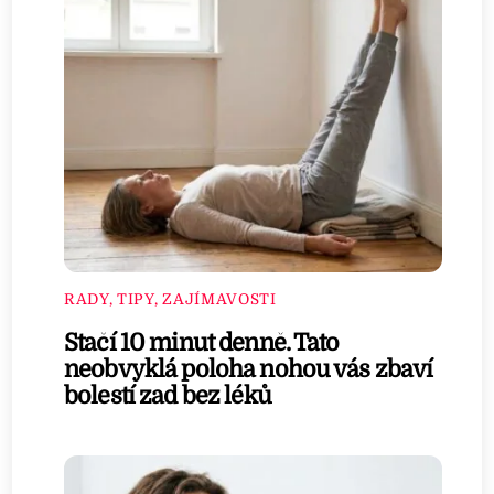
RADY, TIPY, ZAJÍMAVOSTI
Stačí 10 minut denně. Tato
neobvyklá poloha nohou vás zbaví
bolestí zad bez léků