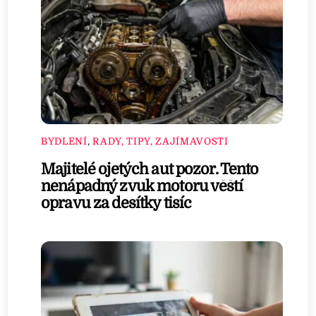
BYDLENÍ
,
RADY, TIPY, ZAJÍMAVOSTI
Majitelé ojetých aut pozor. Tento
nenápadný zvuk motoru věští
opravu za desítky tisíc