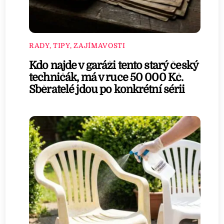
RADY, TIPY, ZAJÍMAVOSTI
Kdo najde v garáži tento starý český
techničák, má v ruce 50 000 Kč.
Sběratelé jdou po konkrétní sérii