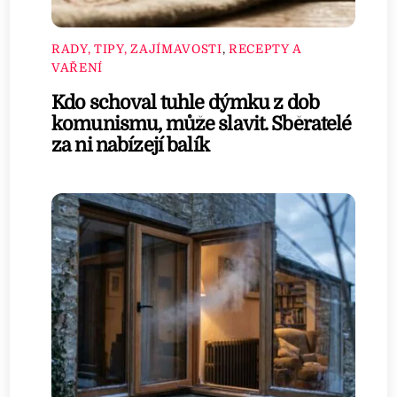
RADY, TIPY, ZAJÍMAVOSTI
,
RECEPTY A
VAŘENÍ
Kdo schoval tuhle dýmku z dob
komunismu, může slavit. Sběratelé
za ni nabízejí balík