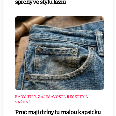
sprchy ve stylu lázní
RADY, TIPY, ZAJÍMAVOSTI
,
RECEPTY A
VAŘENÍ
Proč mají džíny tu malou kapsičku