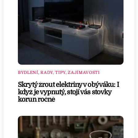
BYDLENÍ
,
RADY, TIPY, ZAJÍMAVOSTI
Skrytý žrout elektřiny v obýváku: I
když je vypnutý, stojí vás stovky
korun ročně