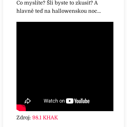
Co myslíte? Šli byste to zkusit? A
hlavně teď na hallowenskou noc…
Zdroj:
98.1 KHAK