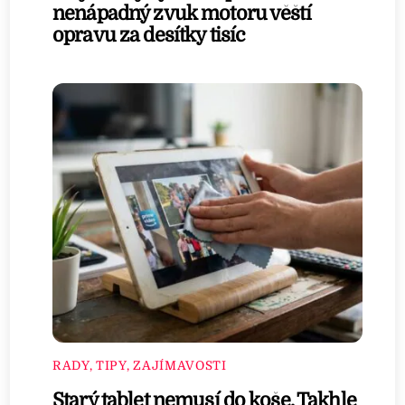
nenápadný zvuk motoru věští
opravu za desítky tisíc
RADY, TIPY, ZAJÍMAVOSTI
Starý tablet nemusí do koše. Takhle