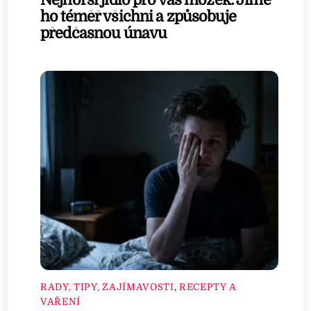
Nejhorší jídlo pro váš mozek: Jíme
ho téměř všichni a způsobuje
předčasnou únavu
RADY, TIPY, ZAJÍMAVOSTI
,
RECEPTY A
VAŘENÍ