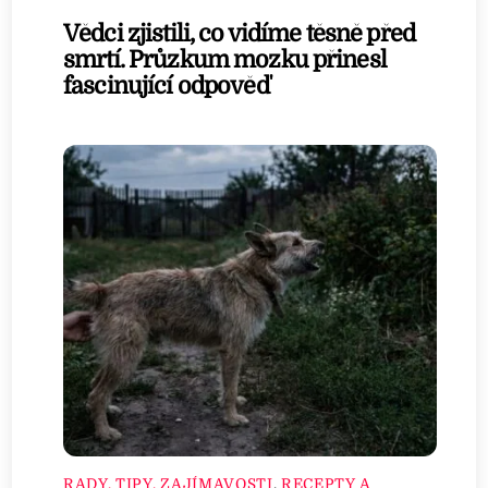
Vědci zjistili, co vidíme těsně před
smrtí. Průzkum mozku přinesl
fascinující odpověď
RADY, TIPY, ZAJÍMAVOSTI
,
RECEPTY A