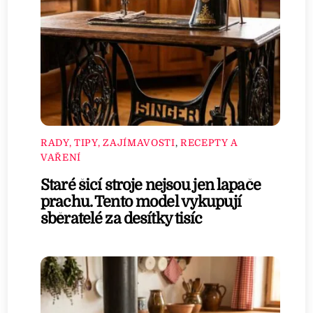
RADY, TIPY, ZAJÍMAVOSTI
,
RECEPTY A
VAŘENÍ
Staré šicí stroje nejsou jen lapače
prachu. Tento model vykupují
sběratelé za desítky tisíc