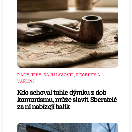
RADY, TIPY, ZAJÍMAVOSTI
,
RECEPTY A
VAŘENÍ
Kdo schoval tuhle dýmku z dob
komunismu, může slavit. Sběratelé
za ni nabízejí balík