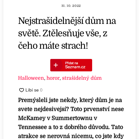
31. 10. 2022
Nejstrašidelnější dům na
světě. Ztělesňuje vše, z
čeho máte strach!
Halloween
,
horor
,
strašidelný dům
Přemýšleli jste někdy, který dům je na
světě nejděsivější? Toto prvenství nese
McKamey v Summertownu v
Tennessee a to z dobrého důvodu. Tato
atrakce se nerovná ničemu, co jste kdy