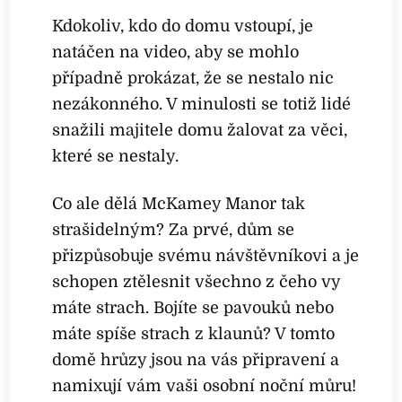
Kdokoliv, kdo do domu vstoupí, je
natáčen na video, aby se mohlo
případně prokázat, že se nestalo nic
nezákonného. V minulosti se totiž lidé
snažili majitele domu žalovat za věci,
které se nestaly.
Co ale dělá McKamey Manor tak
strašidelným? Za prvé, dům se
přizpůsobuje svému návštěvníkovi a je
schopen ztělesnit všechno z čeho vy
máte strach. Bojíte se pavouků nebo
máte spíše strach z klaunů? V tomto
domě hrůzy jsou na vás připravení a
namixují vám vaši osobní noční můru!