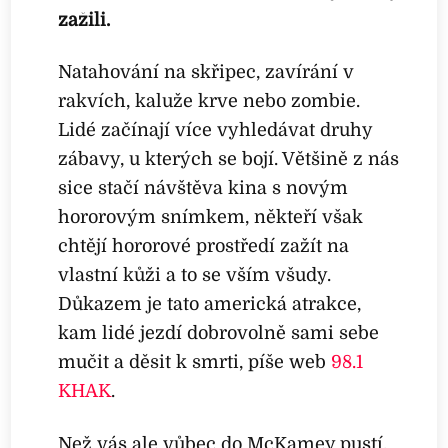
zažili.
Natahování na skřipec, zavírání v
rakvích, kaluže krve nebo zombie.
Lidé začínají více vyhledávat druhy
zábavy, u kterých se bojí. Většině z nás
sice stačí návštěva kina s novým
hororovým snímkem, někteří však
chtějí hororové prostředí zažít na
vlastní kůži a to se vším všudy.
Důkazem je tato americká atrakce,
kam lidé jezdí dobrovolně sami sebe
mučit a děsit k smrti, píše web
98.1
KHAK
.
Než vás ale vůbec do McKamey pustí,