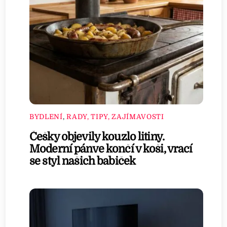
BYDLENÍ
,
RADY, TIPY, ZAJÍMAVOSTI
Češky objevily kouzlo litiny.
Moderní pánve končí v koši, vrací
se styl našich babiček