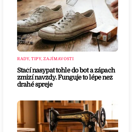
RADY, TIPY, ZAJÍMAVOSTI
Stačí nasypat tohle do bot a zápach
zmizí navždy. Funguje to lépe než
drahé spreje