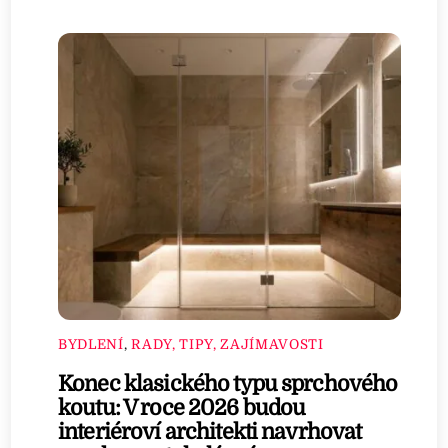
BYDLENÍ
,
RADY, TIPY, ZAJÍMAVOSTI
Konec klasického typu sprchového
koutu: V roce 2026 budou
interiéroví architekti navrhovat