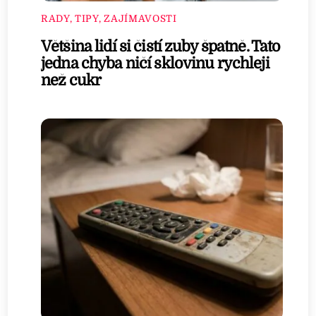
RADY, TIPY, ZAJÍMAVOSTI
Většina lidí si čistí zuby špatně. Tato
jedna chyba ničí sklovinu rychleji
než cukr