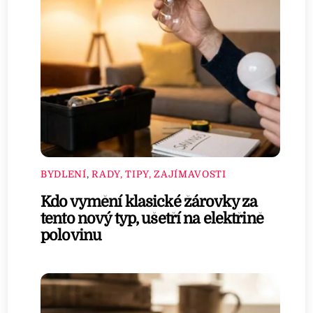
BYDLENÍ
,
RADY, TIPY, ZAJÍMAVOSTI
Kdo vymění klasické žárovky za
tento nový typ, ušetří na elektřině
polovinu