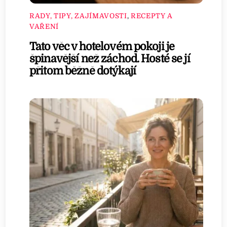
RADY, TIPY, ZAJÍMAVOSTI
,
RECEPTY A
VAŘENÍ
Tato věc v hotelovém pokoji je
špinavější než záchod. Hosté se jí
přitom běžně dotýkají