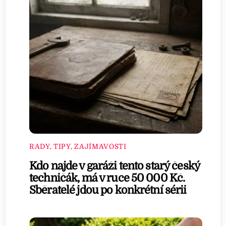
RADY, TIPY, ZAJÍMAVOSTI
Kdo najde v garáži tento starý český
techničák, má v ruce 50 000 Kč.
Sběratelé jdou po konkrétní sérii