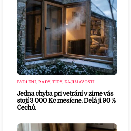
BYDLENÍ
,
RADY, TIPY, ZAJÍMAVOSTI
Jedna chyba při větrání v zimě vás
stojí 3 000 Kč měsíčně. Dělá ji 90 %
Čechů