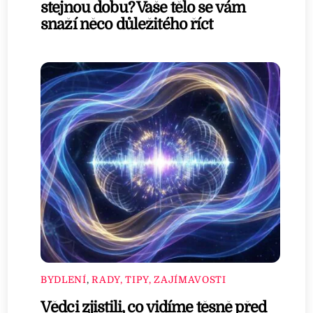
stejnou dobu? Vaše tělo se vám
snaží něco důležitého říct
BYDLENÍ
,
RADY, TIPY, ZAJÍMAVOSTI
Vědci zjistili, co vidíme těsně před