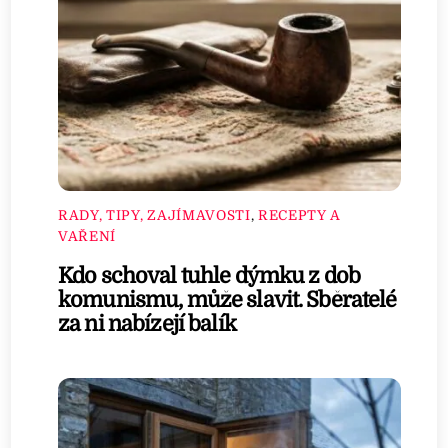
RADY, TIPY, ZAJÍMAVOSTI
,
RECEPTY A
VAŘENÍ
Kdo schoval tuhle dýmku z dob
komunismu, může slavit. Sběratelé
za ni nabízejí balík