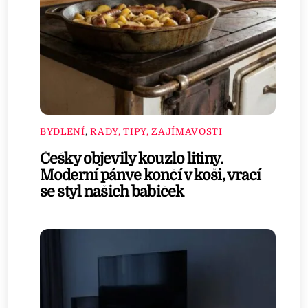
BYDLENÍ
,
RADY, TIPY, ZAJÍMAVOSTI
Češky objevily kouzlo litiny.
Moderní pánve končí v koši, vrací
se styl našich babiček