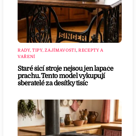
RADY, TIPY, ZAJÍMAVOSTI
,
RECEPTY A
VAŘENÍ
Staré šicí stroje nejsou jen lapače
prachu. Tento model vykupují
sběratelé za desítky tisíc