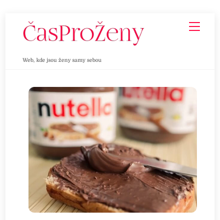
Skip
Men
to
content
Web, kde jsou ženy samy sebou