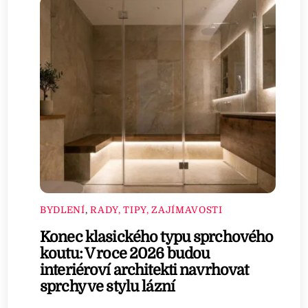
BYDLENÍ
,
RADY, TIPY, ZAJÍMAVOSTI
Konec klasického typu sprchového
koutu: V roce 2026 budou
interiéroví architekti navrhovat
sprchy ve stylu lázní