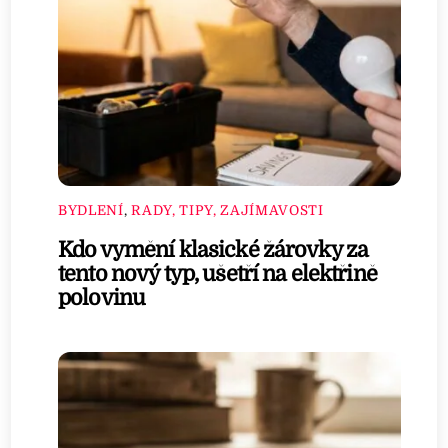
BYDLENÍ
,
RADY, TIPY, ZAJÍMAVOSTI
Kdo vymění klasické žárovky za
tento nový typ, ušetří na elektřině
polovinu