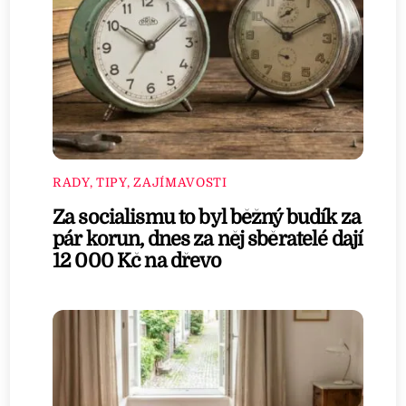
RADY, TIPY, ZAJÍMAVOSTI
Za socialismu to byl běžný budík za
pár korun, dnes za něj sběratelé dají
12 000 Kč na dřevo