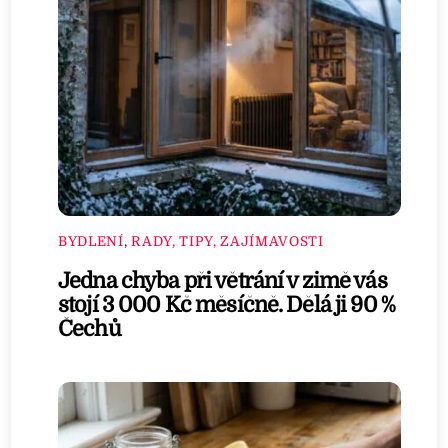
BYDLENÍ
,
RADY, TIPY, ZAJÍMAVOSTI
Jedna chyba při větrání v zimě vás
stojí 3 000 Kč měsíčně. Dělá ji 90 %
Čechů