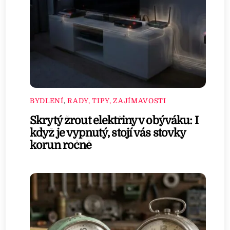
BYDLENÍ
,
RADY, TIPY, ZAJÍMAVOSTI
Skrytý žrout elektřiny v obýváku: I
když je vypnutý, stojí vás stovky
korun ročně