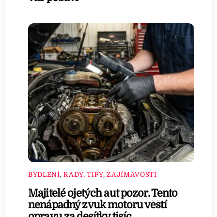
BYDLENÍ
,
RADY, TIPY, ZAJÍMAVOSTI
Majitelé ojetých aut pozor. Tento
nenápadný zvuk motoru věští
opravu za desítky tisíc