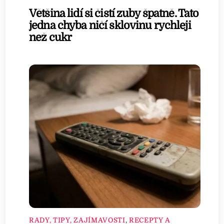
Většina lidí si čistí zuby špatně. Tato
jedna chyba ničí sklovinu rychleji
než cukr
RADY, TIPY, ZAJÍMAVOSTI
,
RECEPTY A