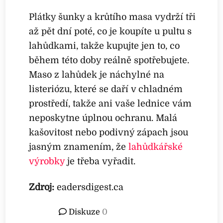
Plátky šunky a krůtího masa vydrží tři
až pět dní poté, co je koupíte u pultu s
lahůdkami, takže kupujte jen to, co
během této doby reálně spotřebujete.
Maso z lahůdek je náchylné na
listeriózu, které se daří v chladném
prostředí, takže ani vaše lednice vám
neposkytne úplnou ochranu. Malá
kašovitost nebo podivný zápach jsou
jasným znamením, že
lahůdkářské
výrobky
je třeba vyřadit.
Zdroj:
eadersdigest.ca
Diskuze
0