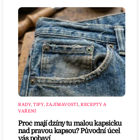
RADY, TIPY, ZAJÍMAVOSTI
,
RECEPTY A
VAŘENÍ
Proč mají džíny tu malou kapsičku
nad pravou kapsou? Původní účel
vás pobaví