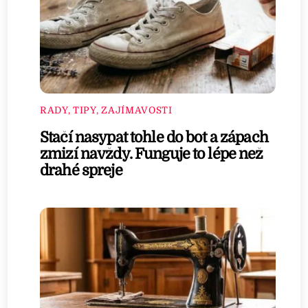
RADY, TIPY, ZAJÍMAVOSTI
Stačí nasypat tohle do bot a zápach
zmizí navždy. Funguje to lépe než
drahé spreje