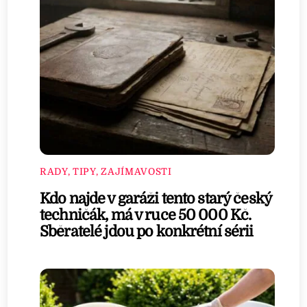
RADY, TIPY, ZAJÍMAVOSTI
Kdo najde v garáži tento starý český
techničák, má v ruce 50 000 Kč.
Sběratelé jdou po konkrétní sérii