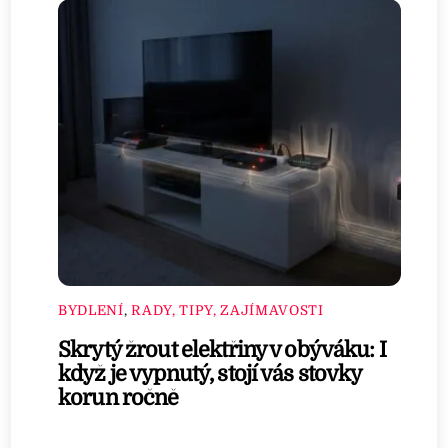
BYDLENÍ
,
RADY, TIPY, ZAJÍMAVOSTI
Skrytý žrout elektřiny v obýváku: I
když je vypnutý, stojí vás stovky
korun ročně