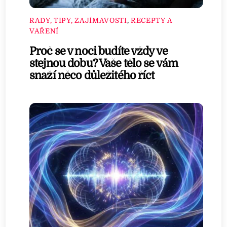
RADY, TIPY, ZAJÍMAVOSTI
,
RECEPTY A
VAŘENÍ
Proč se v noci budíte vždy ve
stejnou dobu? Vaše tělo se vám
snaží něco důležitého říct