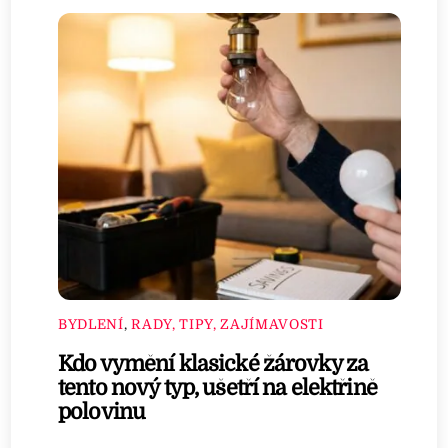
BYDLENÍ
,
RADY, TIPY, ZAJÍMAVOSTI
Kdo vymění klasické žárovky za
tento nový typ, ušetří na elektřině
polovinu