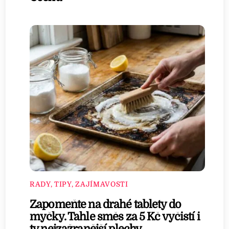
RADY, TIPY, ZAJÍMAVOSTI
Zapomeňte na drahé tablety do
myčky. Tahle směs za 5 Kč vyčistí i
ty nejzažranější plechy