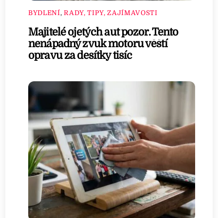
BYDLENÍ
,
RADY, TIPY, ZAJÍMAVOSTI
Majitelé ojetých aut pozor. Tento
nenápadný zvuk motoru věští
opravu za desítky tisíc