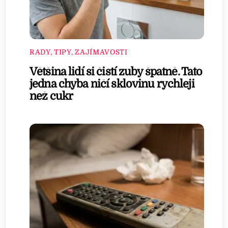
RADY, TIPY, ZAJÍMAVOSTI
Většina lidí si čistí zuby špatně. Tato
jedna chyba ničí sklovinu rychleji
než cukr