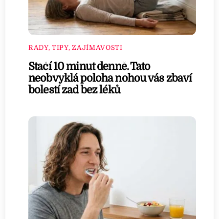
RADY, TIPY, ZAJÍMAVOSTI
Stačí 10 minut denně. Tato
neobvyklá poloha nohou vás zbaví
bolestí zad bez léků