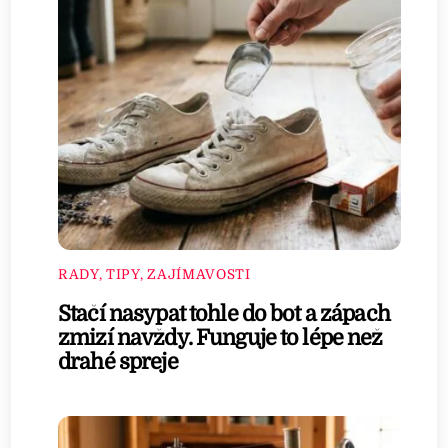
RADY, TIPY, ZAJÍMAVOSTI
Stačí nasypat tohle do bot a zápach
zmizí navždy. Funguje to lépe než
drahé spreje