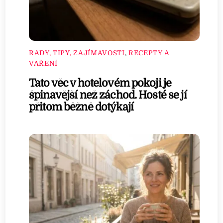
RADY, TIPY, ZAJÍMAVOSTI
,
RECEPTY A
VAŘENÍ
Tato věc v hotelovém pokoji je
špinavější než záchod. Hosté se jí
přitom běžně dotýkají