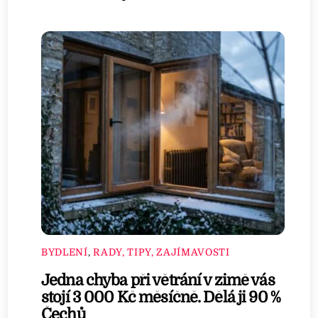
BYDLENÍ
,
RADY, TIPY, ZAJÍMAVOSTI
Jedna chyba při větrání v zimě vás
stojí 3 000 Kč měsíčně. Dělá ji 90 %
Čechů