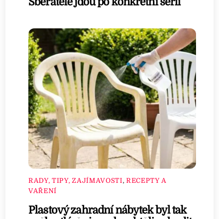
Sběratelé jdou po konkrétní sérii
RADY, TIPY, ZAJÍMAVOSTI
,
RECEPTY A
VAŘENÍ
Plastový zahradní nábytek byl tak