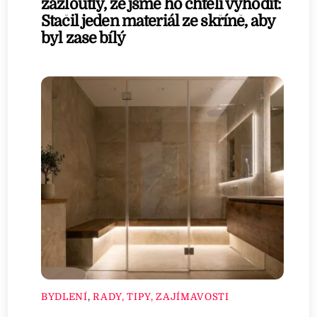
zažloutlý, že jsme ho chtěli vyhodit:
Stačil jeden materiál ze skříně, aby
byl zase bílý
BYDLENÍ
,
RADY, TIPY, ZAJÍMAVOSTI