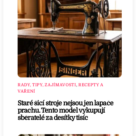
RADY, TIPY, ZAJÍMAVOSTI
,
RECEPTY A
VAŘENÍ
Staré šicí stroje nejsou jen lapače
prachu. Tento model vykupují
sběratelé za desítky tisíc