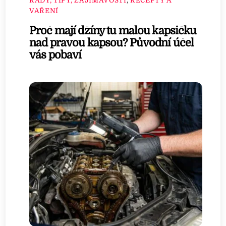
RADY, TIPY, ZAJÍMAVOSTI
,
RECEPTY A
VAŘENÍ
Proč mají džíny tu malou kapsičku
nad pravou kapsou? Původní účel
vás pobaví