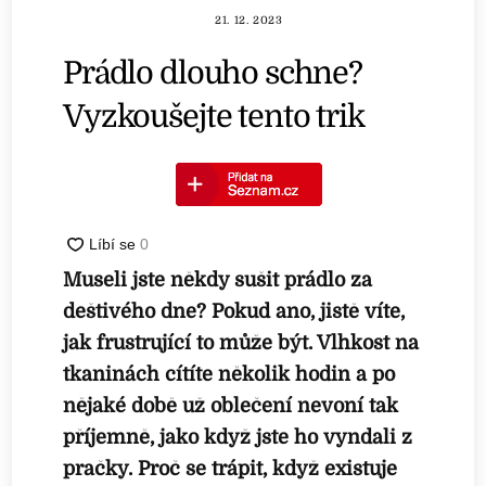
21. 12. 2023
Prádlo dlouho schne?
Vyzkoušejte tento trik
Museli jste někdy sušit prádlo za
deštivého dne? Pokud ano, jistě víte,
jak frustrující to může být. Vlhkost na
tkaninách cítíte několik hodin a po
nějaké době už oblečení nevoní tak
příjemně, jako když jste ho vyndali z
pračky. Proč se trápit, když existuje