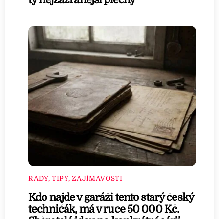
RADY, TIPY, ZAJÍMAVOSTI
Kdo najde v garáži tento starý český
techničák, má v ruce 50 000 Kč.