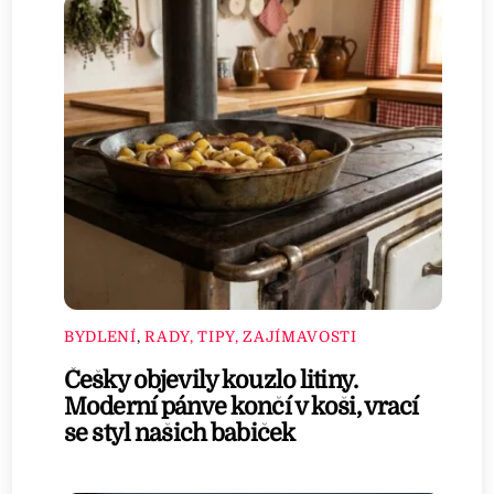
BYDLENÍ
,
RADY, TIPY, ZAJÍMAVOSTI
Češky objevily kouzlo litiny.
Moderní pánve končí v koši, vrací
se styl našich babiček