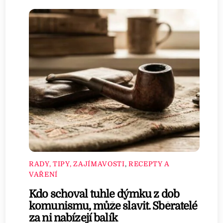
RADY, TIPY, ZAJÍMAVOSTI
,
RECEPTY A
VAŘENÍ
Kdo schoval tuhle dýmku z dob
komunismu, může slavit. Sběratelé
za ni nabízejí balík