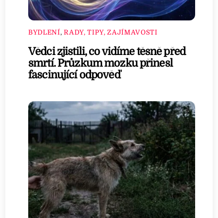
BYDLENÍ
,
RADY, TIPY, ZAJÍMAVOSTI
Vědci zjistili, co vidíme těsně před
smrtí. Průzkum mozku přinesl
fascinující odpověď