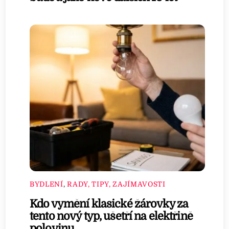
BYDLENÍ
,
RADY, TIPY, ZAJÍMAVOSTI
Kdo vymění klasické žárovky za
tento nový typ, ušetří na elektřině
polovinu