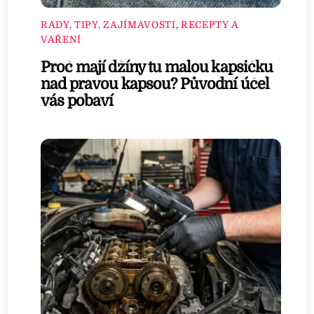
RADY, TIPY, ZAJÍMAVOSTI
,
RECEPTY A
VAŘENÍ
Proč mají džíny tu malou kapsičku
nad pravou kapsou? Původní účel
vás pobaví