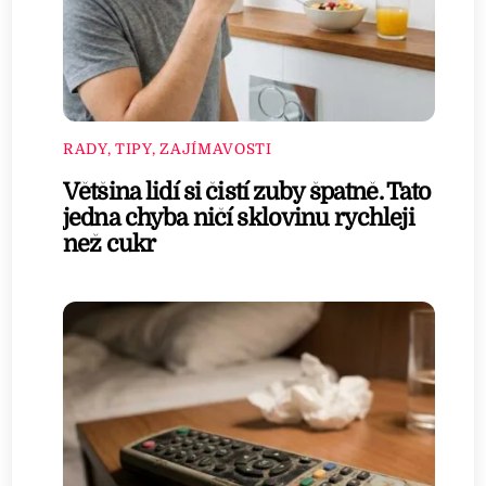
RADY, TIPY, ZAJÍMAVOSTI
Většina lidí si čistí zuby špatně. Tato
jedna chyba ničí sklovinu rychleji
než cukr