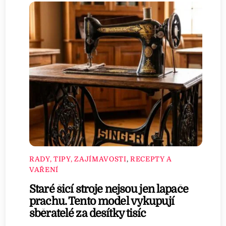
RADY, TIPY, ZAJÍMAVOSTI
,
RECEPTY A
VAŘENÍ
Staré šicí stroje nejsou jen lapače
prachu. Tento model vykupují
sběratelé za desítky tisíc