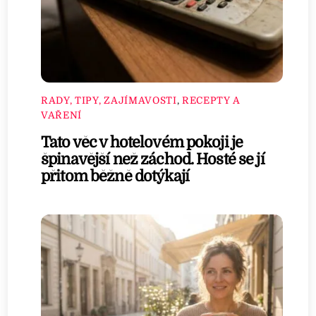
RADY, TIPY, ZAJÍMAVOSTI
,
RECEPTY A
VAŘENÍ
Tato věc v hotelovém pokoji je
špinavější než záchod. Hosté se jí
přitom běžně dotýkají