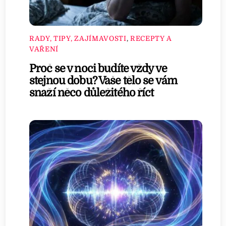
RADY, TIPY, ZAJÍMAVOSTI
,
RECEPTY A
VAŘENÍ
Proč se v noci budíte vždy ve
stejnou dobu? Vaše tělo se vám
snaží něco důležitého říct