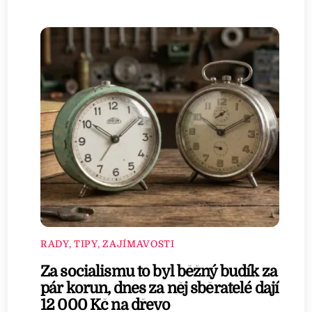
RADY, TIPY, ZAJÍMAVOSTI
Za socialismu to byl běžný budík za
pár korun, dnes za něj sběratelé dají
12 000 Kč na dřevo