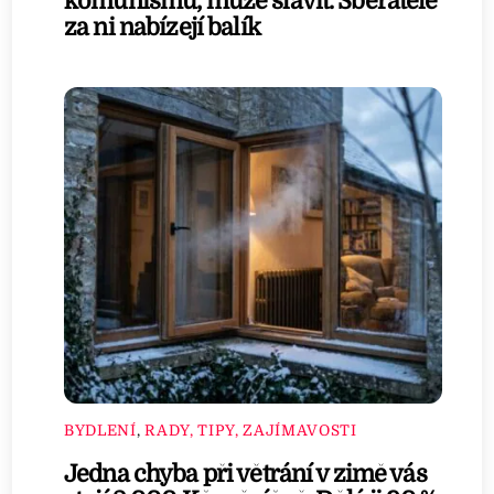
komunismu, může slavit. Sběratelé
za ni nabízejí balík
BYDLENÍ
,
RADY, TIPY, ZAJÍMAVOSTI
Jedna chyba při větrání v zimě vás