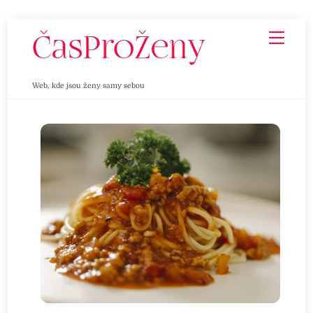
Skip
Men
to
content
Web, kde jsou ženy samy sebou