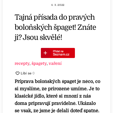
4. 3. 2022
Tajná přísada do pravých
boloňských špaget! Znáte
ji? Jsou skvělé!
recepty
,
špagety
,
vaření
Příprava boloňských špaget je něco, co
si myslíme, že přirozeně umíme. Je to
klasické jídlo, které si mnozí z nás
doma připravují pravidelně. Ukázalo
se však, že jsme je dělali doteď špatně.