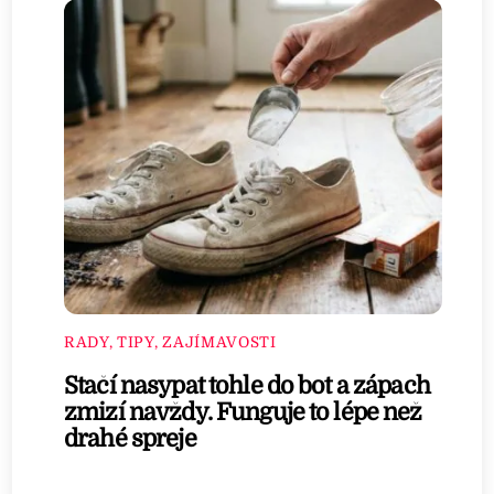
RADY, TIPY, ZAJÍMAVOSTI
Stačí nasypat tohle do bot a zápach
zmizí navždy. Funguje to lépe než
drahé spreje