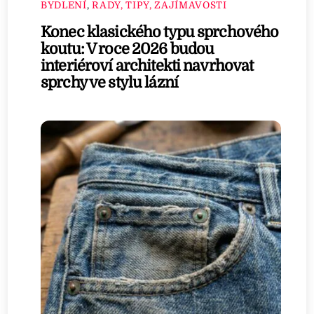
BYDLENÍ
,
RADY, TIPY, ZAJÍMAVOSTI
Konec klasického typu sprchového
koutu: V roce 2026 budou
interiéroví architekti navrhovat
sprchy ve stylu lázní