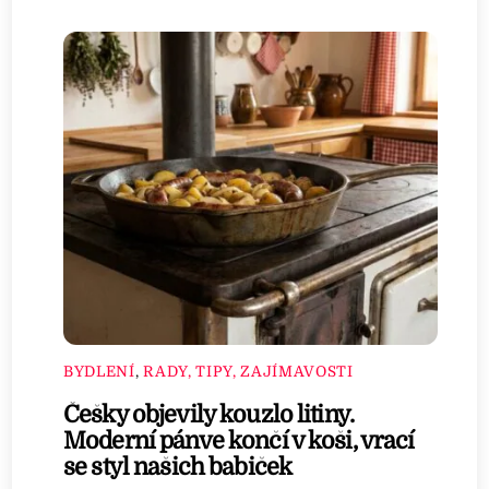
BYDLENÍ
,
RADY, TIPY, ZAJÍMAVOSTI
Češky objevily kouzlo litiny.
Moderní pánve končí v koši, vrací
se styl našich babiček