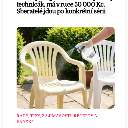
techničák, má v ruce 50 000 Kč.
Sběratelé jdou po konkrétní sérii
RADY, TIPY, ZAJÍMAVOSTI
,
RECEPTY A
VAŘENÍ