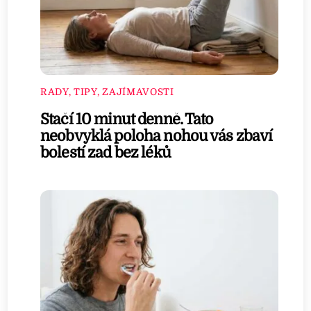
RADY, TIPY, ZAJÍMAVOSTI
Stačí 10 minut denně. Tato
neobvyklá poloha nohou vás zbaví
bolestí zad bez léků