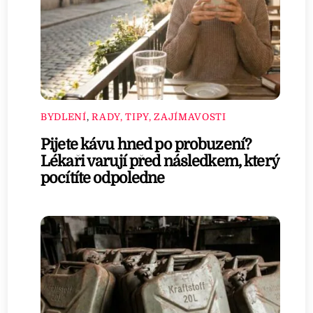
BYDLENÍ
,
RADY, TIPY, ZAJÍMAVOSTI
Pijete kávu hned po probuzení?
Lékaři varují před následkem, který
pocítíte odpoledne