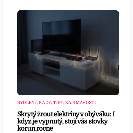
BYDLENÍ
,
RADY, TIPY, ZAJÍMAVOSTI
Skrytý žrout elektřiny v obýváku: I
když je vypnutý, stojí vás stovky
korun ročně