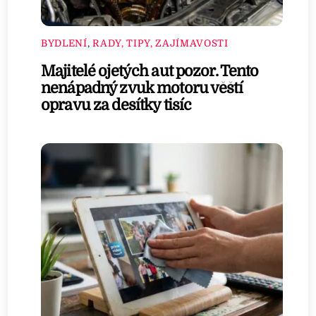
BYDLENÍ
,
RADY, TIPY, ZAJÍMAVOSTI
Majitelé ojetých aut pozor. Tento
nenápadný zvuk motoru věští
opravu za desítky tisíc