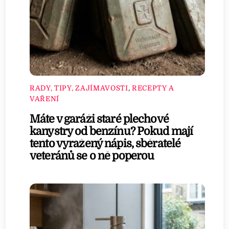
RADY, TIPY, ZAJÍMAVOSTI
,
RECEPTY A
VAŘENÍ
Máte v garáži staré plechové
kanystry od benzínu? Pokud mají
tento vyražený nápis, sběratelé
veteránů se o ně poperou