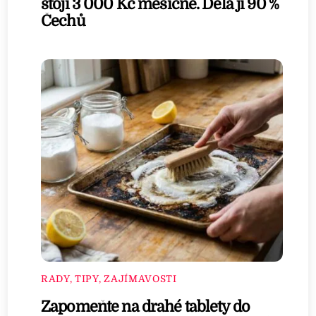
stojí 3 000 Kč měsíčně. Dělá ji 90 %
Čechů
RADY, TIPY, ZAJÍMAVOSTI
Zapomeňte na drahé tablety do