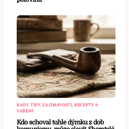
RADY, TIPY, ZAJÍMAVOSTI
,
RECEPTY A
VAŘENÍ
Kdo schoval tuhle dýmku z dob