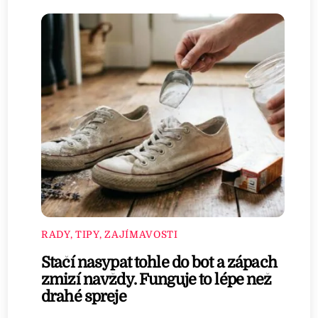
RADY, TIPY, ZAJÍMAVOSTI
Stačí nasypat tohle do bot a zápach
zmizí navždy. Funguje to lépe než
drahé spreje