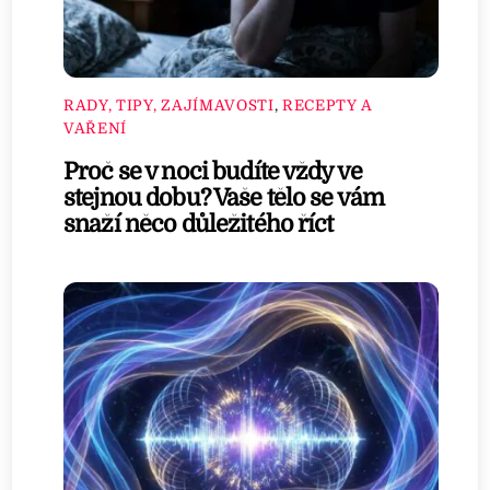
RADY, TIPY, ZAJÍMAVOSTI
,
RECEPTY A
VAŘENÍ
Proč se v noci budíte vždy ve
stejnou dobu? Vaše tělo se vám
snaží něco důležitého říct