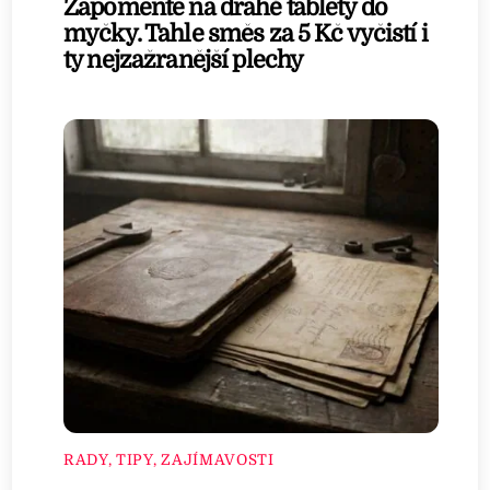
Zapomeňte na drahé tablety do
myčky. Tahle směs za 5 Kč vyčistí i
ty nejzažranější plechy
RADY, TIPY, ZAJÍMAVOSTI