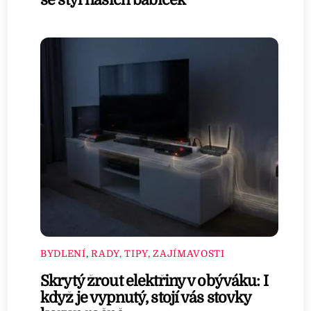
se styl našich babiček
BYDLENÍ
,
RADY, TIPY, ZAJÍMAVOSTI
Skrytý žrout elektřiny v obýváku: I
když je vypnutý, stojí vás stovky