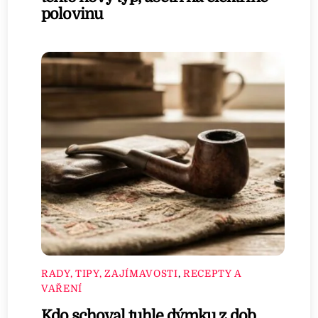
polovinu
RADY, TIPY, ZAJÍMAVOSTI
,
RECEPTY A
VAŘENÍ
Kdo schoval tuhle dýmku z dob