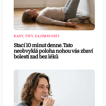
RADY, TIPY, ZAJÍMAVOSTI
Stačí 10 minut denně. Tato
neobvyklá poloha nohou vás zbaví
bolestí zad bez léků