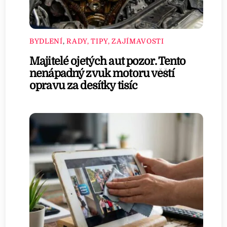
BYDLENÍ
,
RADY, TIPY, ZAJÍMAVOSTI
Majitelé ojetých aut pozor. Tento
nenápadný zvuk motoru věští
opravu za desítky tisíc