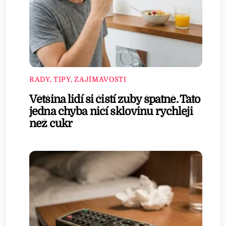
RADY, TIPY, ZAJÍMAVOSTI
Většina lidí si čistí zuby špatně. Tato
jedna chyba ničí sklovinu rychleji
než cukr