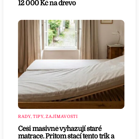
12 000 Kč na dřevo
RADY, TIPY, ZAJÍMAVOSTI
Češi masivně vyhazují staré
matrace. Přitom stačí tento trik a