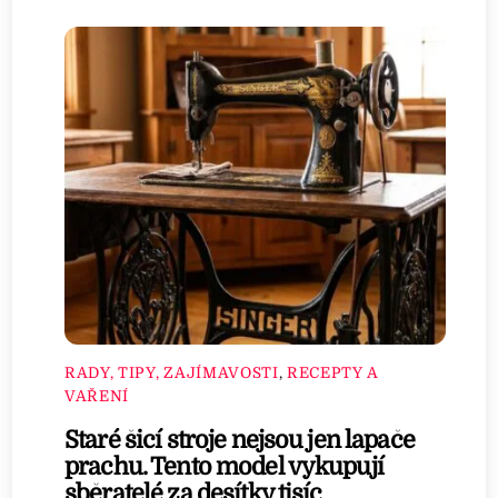
RADY, TIPY, ZAJÍMAVOSTI
,
RECEPTY A
VAŘENÍ
Staré šicí stroje nejsou jen lapače
prachu. Tento model vykupují
sběratelé za desítky tisíc