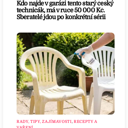
Kdo najde v garáži tento starý český
techničák, má v ruce 50 000 Kč.
Sběratelé jdou po konkrétní sérii
RADY, TIPY, ZAJÍMAVOSTI
,
RECEPTY A
VAŘENÍ