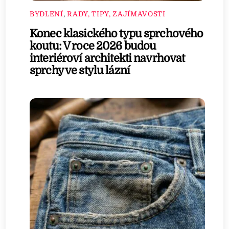
BYDLENÍ
,
RADY, TIPY, ZAJÍMAVOSTI
Konec klasického typu sprchového
koutu: V roce 2026 budou
interiéroví architekti navrhovat
sprchy ve stylu lázní