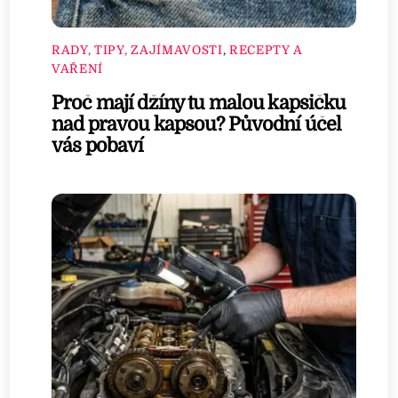
RADY, TIPY, ZAJÍMAVOSTI
,
RECEPTY A
VAŘENÍ
Proč mají džíny tu malou kapsičku
nad pravou kapsou? Původní účel
vás pobaví