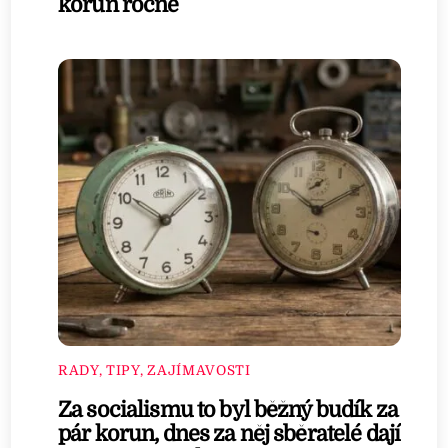
korun ročně
RADY, TIPY, ZAJÍMAVOSTI
Za socialismu to byl běžný budík za
pár korun, dnes za něj sběratelé dají