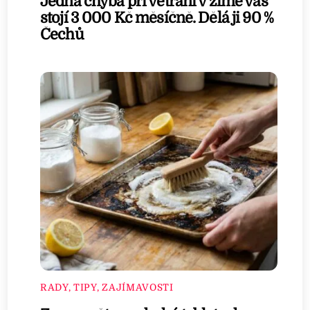
Jedna chyba při větrání v zimě vás
stojí 3 000 Kč měsíčně. Dělá ji 90 %
Čechů
RADY, TIPY, ZAJÍMAVOSTI