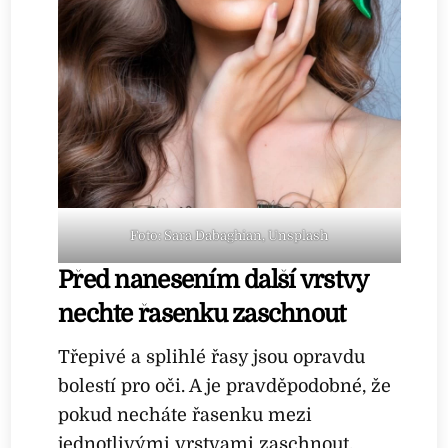
Foto: Sara Dabaghian, Unsplash
Před nanesením další vrstvy
nechte řasenku zaschnout
Třepivé a splihlé řasy jsou opravdu
bolestí pro oči. A je pravděpodobné, že
pokud necháte řasenku mezi
jednotlivými vrstvami zaschnout,