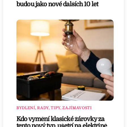
budou jako nové dalších 10 let
BYDLENÍ
,
RADY, TIPY, ZAJÍMAVOSTI
Kdo vymění klasické žárovky za
tento nový typ, ušetří na elektřině