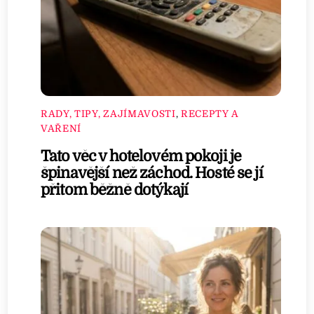
RADY, TIPY, ZAJÍMAVOSTI
,
RECEPTY A
VAŘENÍ
Tato věc v hotelovém pokoji je
špinavější než záchod. Hosté se jí
přitom běžně dotýkají