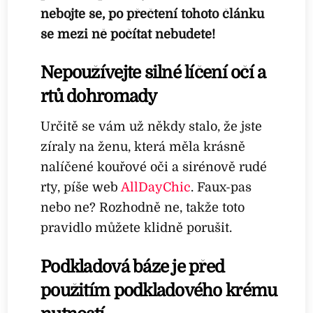
nebojte se, po přečtení tohoto článku
se mezi ně počítat nebudete!
Nepoužívejte silné líčení očí a
rtů dohromady
Určitě se vám už někdy stalo, že jste
zíraly na ženu, která měla krásně
nalíčené kouřové oči a sirénově rudé
rty, píše web
AllDayChic
. Faux-pas
nebo ne? Rozhodně ne, takže toto
pravidlo můžete klidně porušit.
Podkladová báze je před
použitím podkladového krému