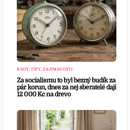
RADY, TIPY, ZAJÍMAVOSTI
Za socialismu to byl běžný budík za
pár korun, dnes za něj sběratelé dají
12 000 Kč na dřevo