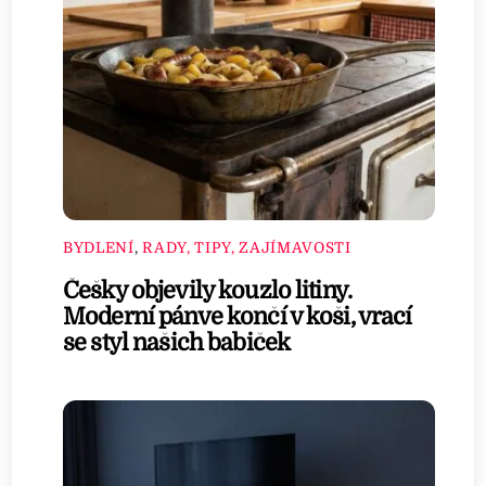
BYDLENÍ
,
RADY, TIPY, ZAJÍMAVOSTI
Češky objevily kouzlo litiny.
Moderní pánve končí v koši, vrací
se styl našich babiček