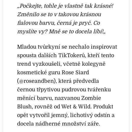
„Počkejte, tohle je vlastně tak krásné!
Změnilo se to v takovou krásnou
fialovou barvu, černá je pryč. Co
myslíte vy? Mně se to docela líbí!
„
Mladou tvůrkyní se nechalo inspirovat
spousta dalších TikTokerů, kteří tento
trend vyzkoušeli, včetně kolegyně
kosmetické guru Rose Siard
(@roseandben), která předvedla
černou třpytivou pudrovou tvářenku
měnící barvu, nazvanou Zombie
Blush, rovněž od Wet & Wild. Produkt
opět vytvořil jemný, lichotivý odstín a
docela nádherné množství záře.