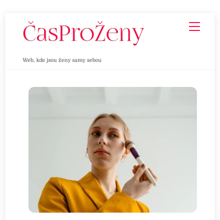
Skip
Men
to
content
Web, kde jsou ženy samy sebou