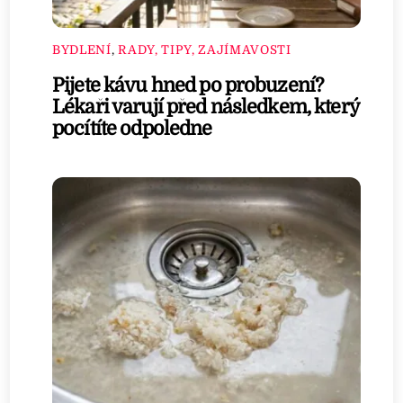
BYDLENÍ
,
RADY, TIPY, ZAJÍMAVOSTI
Pijete kávu hned po probuzení?
Lékaři varují před následkem, který
pocítíte odpoledne