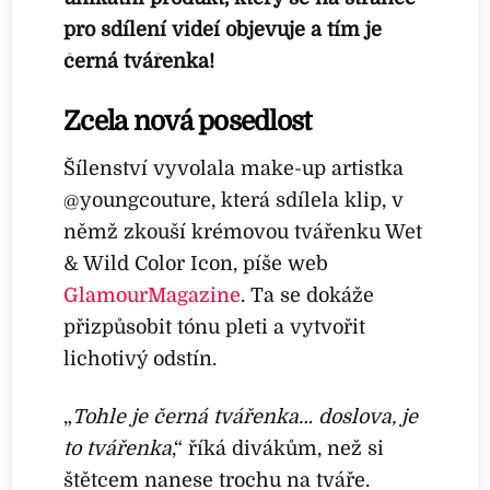
pro sdílení videí objevuje a tím je
černá tvářenka!
Zcela nová posedlost
Šílenství vyvolala make-up artistka
@youngcouture, která sdílela klip, v
němž zkouší krémovou tvářenku Wet
& Wild Color Icon, píše web
GlamourMagazine
. Ta se dokáže
přizpůsobit tónu pleti a vytvořit
lichotivý odstín.
„
Tohle je černá tvářenka… doslova, je
to tvářenka
,“ říká divákům, než si
štětcem nanese trochu na tváře.