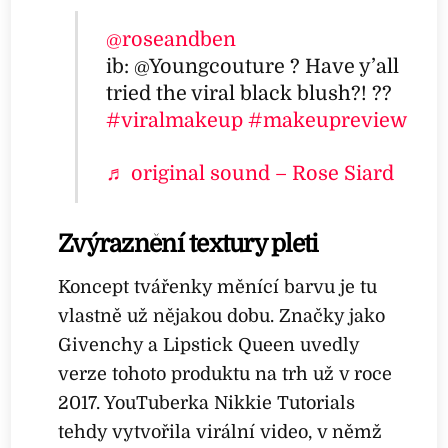
@roseandben
ib: @Youngcouture ? Have y’all
tried the viral black blush?! ??
#viralmakeup
#makeupreview
♬ original sound – Rose Siard
Zvýraznění textury pleti
Koncept tvářenky měnící barvu je tu
vlastně už nějakou dobu. Značky jako
Givenchy a Lipstick Queen uvedly
verze tohoto produktu na trh už v roce
2017. YouTuberka Nikkie Tutorials
tehdy vytvořila virální video, v němž