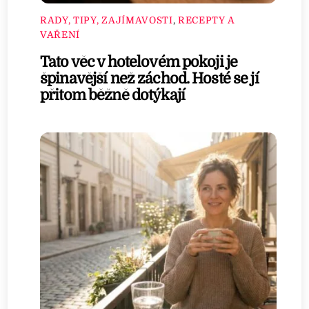
RADY, TIPY, ZAJÍMAVOSTI
,
RECEPTY A
VAŘENÍ
Tato věc v hotelovém pokoji je
špinavější než záchod. Hosté se jí
přitom běžně dotýkají