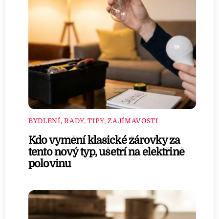
BYDLENÍ
,
RADY, TIPY, ZAJÍMAVOSTI
Kdo vymění klasické žárovky za
tento nový typ, ušetří na elektřině
polovinu