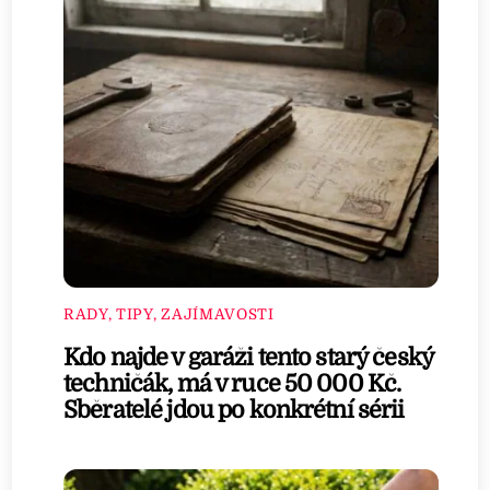
RADY, TIPY, ZAJÍMAVOSTI
Kdo najde v garáži tento starý český
techničák, má v ruce 50 000 Kč.
Sběratelé jdou po konkrétní sérii