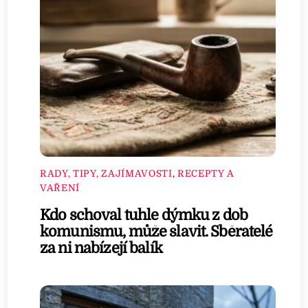
RADY, TIPY, ZAJÍMAVOSTI
,
RECEPTY A
VAŘENÍ
Kdo schoval tuhle dýmku z dob
komunismu, může slavit. Sběratelé
za ni nabízejí balík