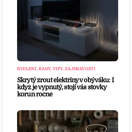
BYDLENÍ
,
RADY, TIPY, ZAJÍMAVOSTI
Skrytý žrout elektřiny v obýváku: I
když je vypnutý, stojí vás stovky
korun ročně