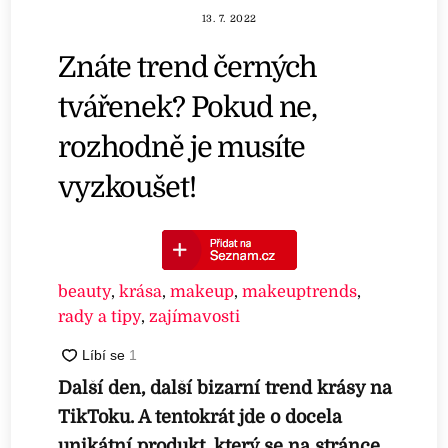
13. 7. 2022
Znáte trend černých
tvářenek? Pokud ne,
rozhodně je musíte
vyzkoušet!
beauty
,
krása
,
makeup
,
makeuptrends
,
rady a tipy
,
zajímavosti
Další den, další bizarní trend krásy na
TikToku. A tentokrát jde o docela
unikátní produkt, který se na stránce