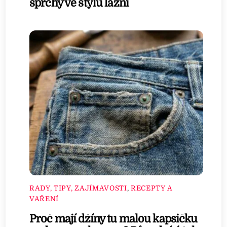
sprchy ve stylu lázní
RADY, TIPY, ZAJÍMAVOSTI
,
RECEPTY A
VAŘENÍ
Proč mají džíny tu malou kapsičku