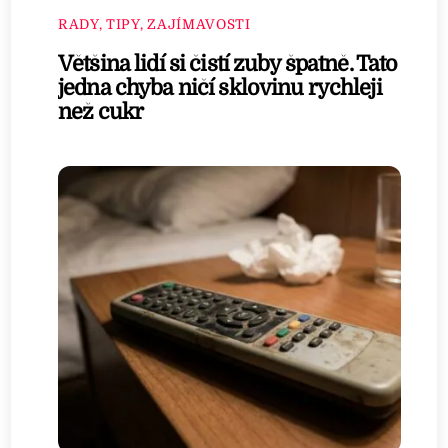
RADY, TIPY, ZAJÍMAVOSTI
Většina lidí si čistí zuby špatně. Tato
jedna chyba ničí sklovinu rychleji
než cukr