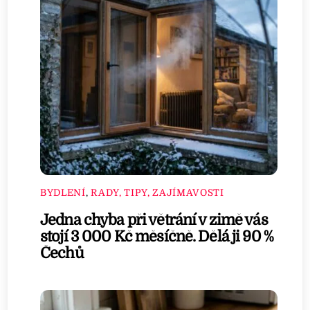
BYDLENÍ
,
RADY, TIPY, ZAJÍMAVOSTI
Jedna chyba při větrání v zimě vás
stojí 3 000 Kč měsíčně. Dělá ji 90 %
Čechů