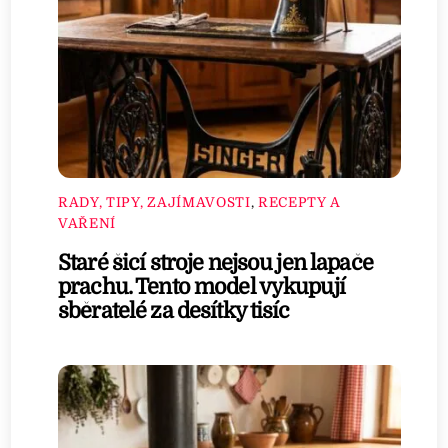
RADY, TIPY, ZAJÍMAVOSTI
,
RECEPTY A
VAŘENÍ
Staré šicí stroje nejsou jen lapače
prachu. Tento model vykupují
sběratelé za desítky tisíc