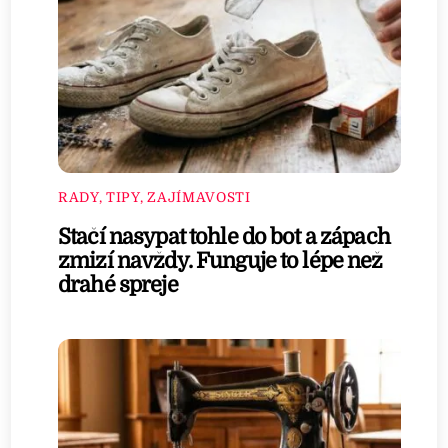
RADY, TIPY, ZAJÍMAVOSTI
Stačí nasypat tohle do bot a zápach
zmizí navždy. Funguje to lépe než
drahé spreje