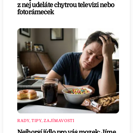
z něj uděláte chytrou televizi nebo
fotorámeček
RADY, TIPY, ZAJÍMAVOSTI
Nejhorší jídlo pro váš mozek: Jíme