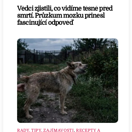
Vědci zjistili, co vidíme těsně před
smrtí. Průzkum mozku přinesl
fascinující odpověď
RADY, TIPY, ZAJÍMAVOSTI
,
RECEPTY A