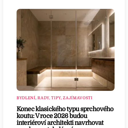
BYDLENÍ
,
RADY, TIPY, ZAJÍMAVOSTI
Konec klasického typu sprchového
koutu: V roce 2026 budou
interiéroví architekti navrhovat