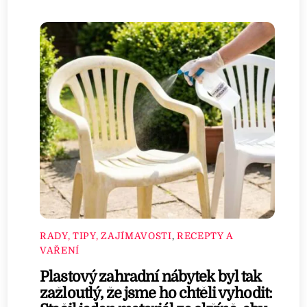
RADY, TIPY, ZAJÍMAVOSTI
,
RECEPTY A
VAŘENÍ
Plastový zahradní nábytek byl tak
zažloutlý, že jsme ho chtěli vyhodit: