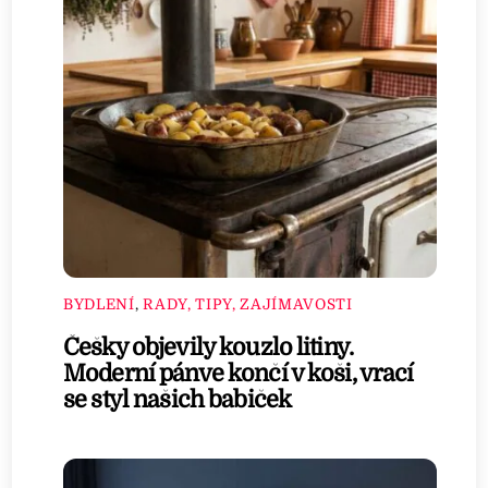
BYDLENÍ
,
RADY, TIPY, ZAJÍMAVOSTI
Češky objevily kouzlo litiny.
Moderní pánve končí v koši, vrací
se styl našich babiček