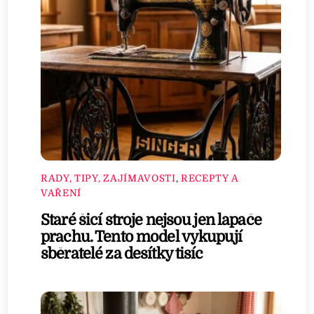
RADY, TIPY, ZAJÍMAVOSTI
,
RECEPTY A
VAŘENÍ
Staré šicí stroje nejsou jen lapače
prachu. Tento model vykupují
sběratelé za desítky tisíc