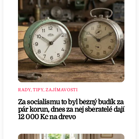
RADY, TIPY, ZAJÍMAVOSTI
Za socialismu to byl běžný budík za
pár korun, dnes za něj sběratelé dají
12 000 Kč na dřevo