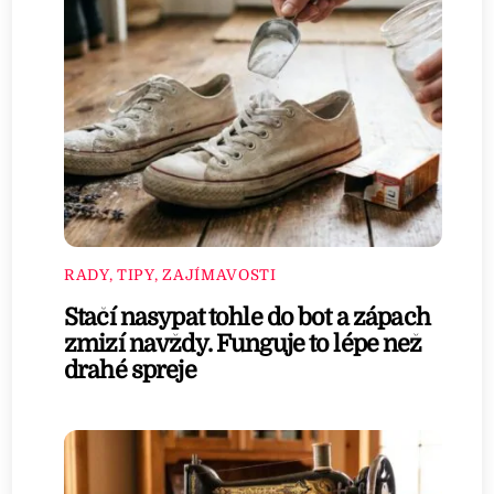
RADY, TIPY, ZAJÍMAVOSTI
Stačí nasypat tohle do bot a zápach
zmizí navždy. Funguje to lépe než
drahé spreje