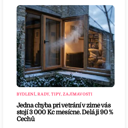
BYDLENÍ
,
RADY, TIPY, ZAJÍMAVOSTI
Jedna chyba při větrání v zimě vás
stojí 3 000 Kč měsíčně. Dělá ji 90 %
Čechů