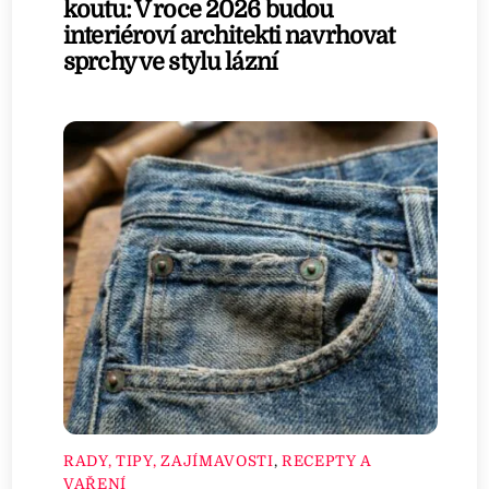
koutu: V roce 2026 budou
interiéroví architekti navrhovat
sprchy ve stylu lázní
RADY, TIPY, ZAJÍMAVOSTI
,
RECEPTY A
VAŘENÍ