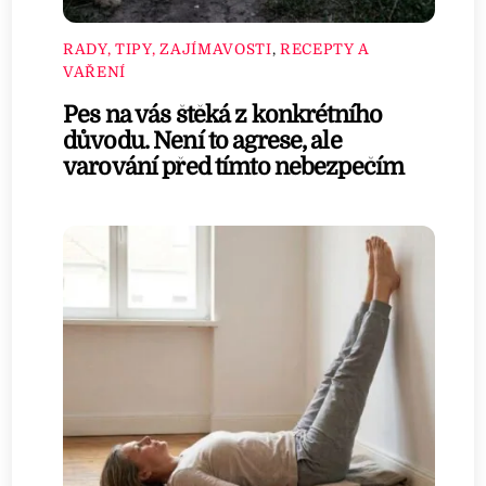
RADY, TIPY, ZAJÍMAVOSTI
,
RECEPTY A
VAŘENÍ
Pes na vás štěká z konkrétního
důvodu. Není to agrese, ale
varování před tímto nebezpečím