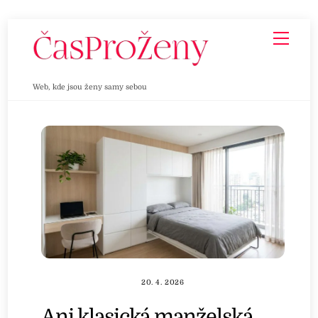
Skip
Men
to
content
Web, kde jsou ženy samy sebou
20. 4. 2026
Ani klasická manželská