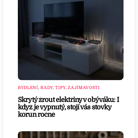
BYDLENÍ
,
RADY, TIPY, ZAJÍMAVOSTI
Skrytý žrout elektřiny v obýváku: I
když je vypnutý, stojí vás stovky
korun ročně