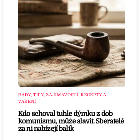
RADY, TIPY, ZAJÍMAVOSTI
,
RECEPTY A
VAŘENÍ
Kdo schoval tuhle dýmku z dob
komunismu, může slavit. Sběratelé
za ni nabízejí balík