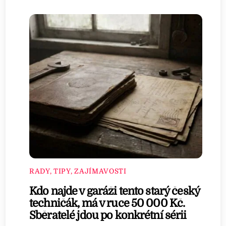
RADY, TIPY, ZAJÍMAVOSTI
Kdo najde v garáži tento starý český
techničák, má v ruce 50 000 Kč.
Sběratelé jdou po konkrétní sérii