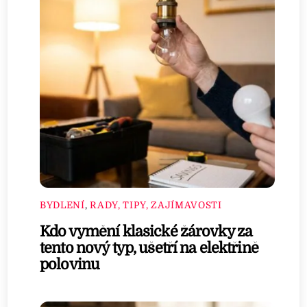
BYDLENÍ
,
RADY, TIPY, ZAJÍMAVOSTI
Kdo vymění klasické žárovky za
tento nový typ, ušetří na elektřině
polovinu