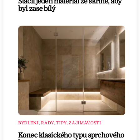
Stačil jeden materiál ze skříně, aby
byl zase bílý
BYDLENÍ
,
RADY, TIPY, ZAJÍMAVOSTI
Konec klasického typu sprchového