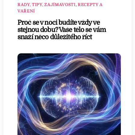
RADY, TIPY, ZAJÍMAVOSTI
,
RECEPTY A
VAŘENÍ
Proč se v noci budíte vždy ve
stejnou dobu? Vaše tělo se vám
snaží něco důležitého říct