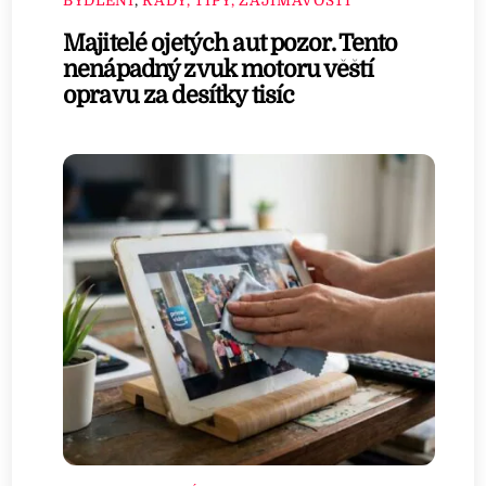
BYDLENÍ
,
RADY, TIPY, ZAJÍMAVOSTI
Majitelé ojetých aut pozor. Tento
nenápadný zvuk motoru věští
opravu za desítky tisíc