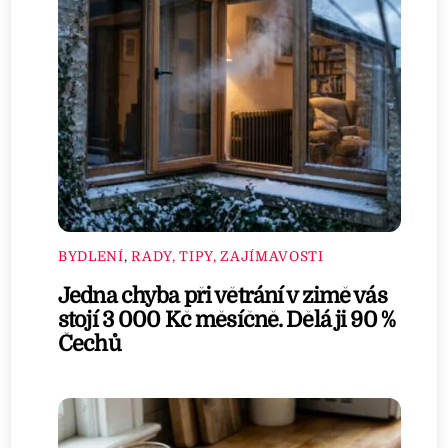
BYDLENÍ
,
RADY, TIPY, ZAJÍMAVOSTI
Jedna chyba při větrání v zimě vás
stojí 3 000 Kč měsíčně. Dělá ji 90 %
Čechů