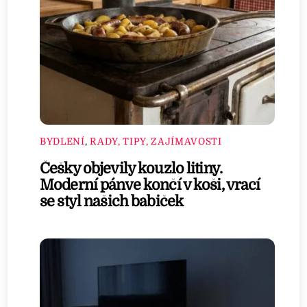
BYDLENÍ
,
RADY, TIPY, ZAJÍMAVOSTI
Češky objevily kouzlo litiny.
Moderní pánve končí v koši, vrací
se styl našich babiček