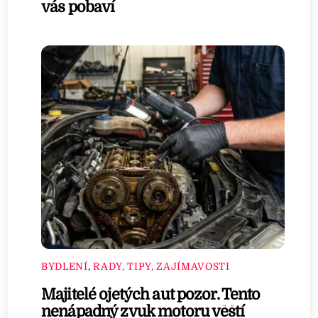
vás pobaví
BYDLENÍ
,
RADY, TIPY, ZAJÍMAVOSTI
Majitelé ojetých aut pozor. Tento
nenápadný zvuk motoru věští