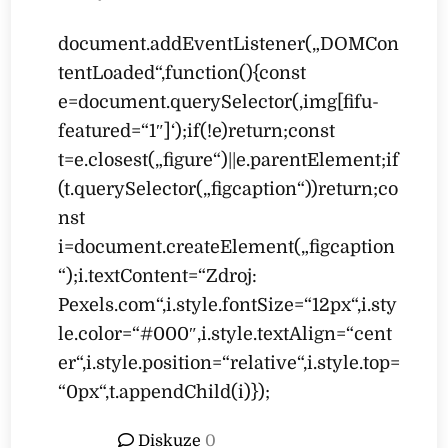
document.addEventListener(„DOMCon
tentLoaded“,function(){const
e=document.querySelector(‚img[fifu-
featured=“1″]‘);if(!e)return;const
t=e.closest(„figure“)||e.parentElement;if
(t.querySelector(„figcaption“))return;co
nst
i=document.createElement(„figcaption
“);i.textContent=“Zdroj:
Pexels.com“,i.style.fontSize=“12px“,i.sty
le.color=“#000″,i.style.textAlign=“cent
er“,i.style.position=“relative“,i.style.top=
“0px“,t.appendChild(i)});
Diskuze
0