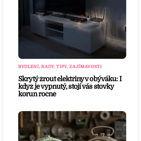
BYDLENÍ
,
RADY, TIPY, ZAJÍMAVOSTI
Skrytý žrout elektřiny v obýváku: I
když je vypnutý, stojí vás stovky
korun ročně