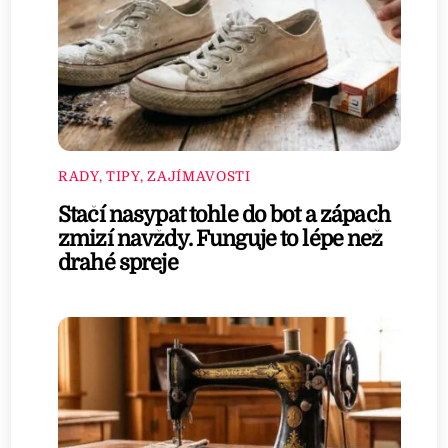
RADY, TIPY, ZAJÍMAVOSTI
Stačí nasypat tohle do bot a zápach
zmizí navždy. Funguje to lépe než
drahé spreje