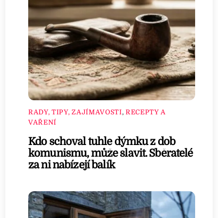
RADY, TIPY, ZAJÍMAVOSTI
,
RECEPTY A
VAŘENÍ
Kdo schoval tuhle dýmku z dob
komunismu, může slavit. Sběratelé
za ni nabízejí balík