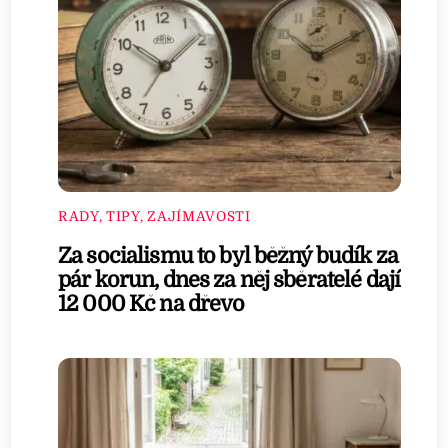
RADY, TIPY, ZAJÍMAVOSTI
Za socialismu to byl běžný budík za
pár korun, dnes za něj sběratelé dají
12 000 Kč na dřevo