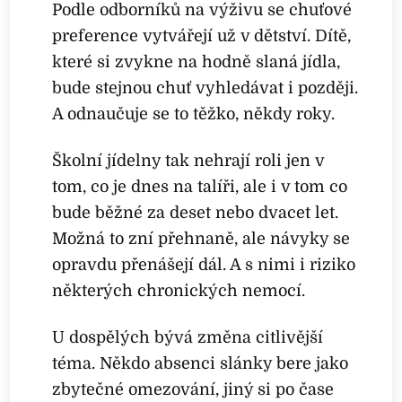
Podle odborníků na výživu se chuťové
preference vytvářejí už v dětství. Dítě,
které si zvykne na hodně slaná jídla,
bude stejnou chuť vyhledávat i později.
A odnaučuje se to těžko, někdy roky.
Školní jídelny tak nehrají roli jen v
tom, co je dnes na talíři, ale i v tom co
bude běžné za deset nebo dvacet let.
Možná to zní přehnaně, ale návyky se
opravdu přenášejí dál. A s nimi i riziko
některých chronických nemocí.
U dospělých bývá změna citlivější
téma. Někdo absenci slánky bere jako
zbytečné omezování, jiný si po čase