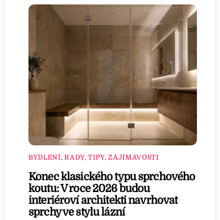
BYDLENÍ
,
RADY, TIPY, ZAJÍMAVOSTI
Konec klasického typu sprchového
koutu: V roce 2026 budou
interiéroví architekti navrhovat
sprchy ve stylu lázní