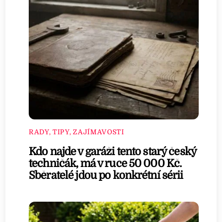
RADY, TIPY, ZAJÍMAVOSTI
Kdo najde v garáži tento starý český
techničák, má v ruce 50 000 Kč.
Sběratelé jdou po konkrétní sérii