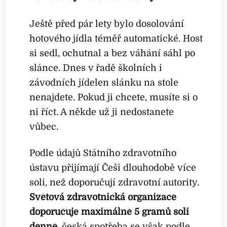
Ještě před pár lety bylo dosolování
hotového jídla téměř automatické. Host
si sedl, ochutnal a bez váhání sáhl po
slánce. Dnes v řadě školních i
závodních jídelen slánku na stole
nenajdete. Pokud ji chcete, musíte si o
ni říct. A někde už ji nedostanete
vůbec.
Podle údajů Státního zdravotního
ústavu přijímají Češi dlouhodobě více
soli, než doporučují zdravotní autority.
Světová zdravotnická organizace
doporučuje maximálně 5 gramů soli
denně
, česká spotřeba se však podle