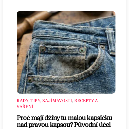
RADY, TIPY, ZAJÍMAVOSTI
,
RECEPTY A
VAŘENÍ
Proč mají džíny tu malou kapsičku
nad pravou kapsou? Původní účel