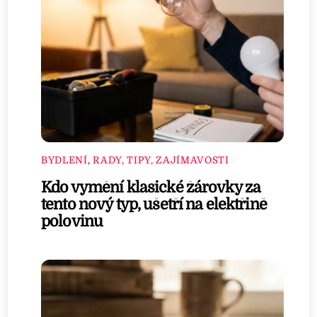
BYDLENÍ
,
RADY, TIPY, ZAJÍMAVOSTI
Kdo vymění klasické žárovky za
tento nový typ, ušetří na elektřině
polovinu