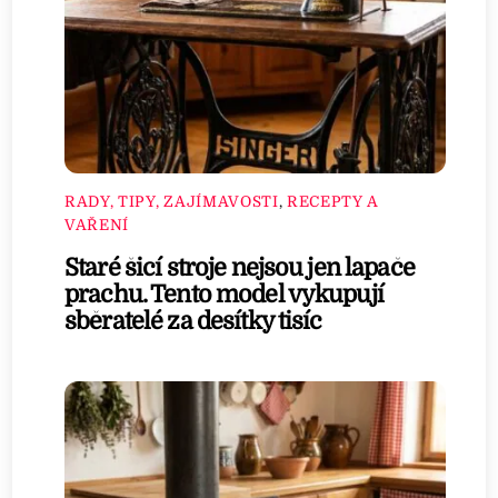
RADY, TIPY, ZAJÍMAVOSTI
,
RECEPTY A
VAŘENÍ
Staré šicí stroje nejsou jen lapače
prachu. Tento model vykupují
sběratelé za desítky tisíc