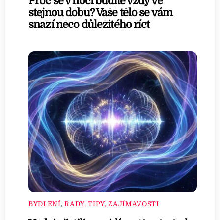
Proč se v noci budíte vždy ve
stejnou dobu? Vaše tělo se vám
snaží něco důležitého říct
BYDLENÍ
,
RADY, TIPY, ZAJÍMAVOSTI