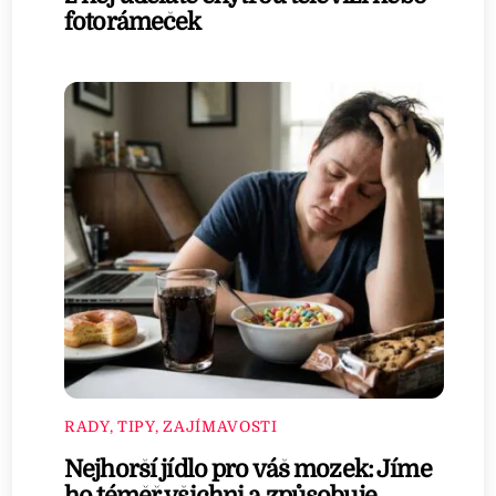
fotorámeček
RADY, TIPY, ZAJÍMAVOSTI
Nejhorší jídlo pro váš mozek: Jíme