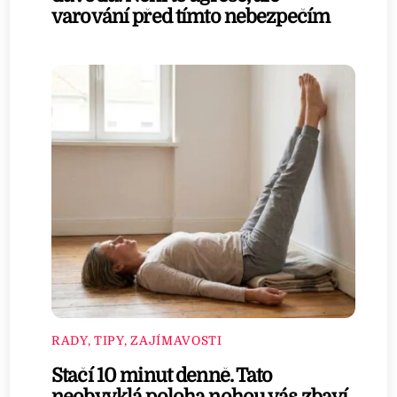
varování před tímto nebezpečím
RADY, TIPY, ZAJÍMAVOSTI
Stačí 10 minut denně. Tato
neobvyklá poloha nohou vás zbaví