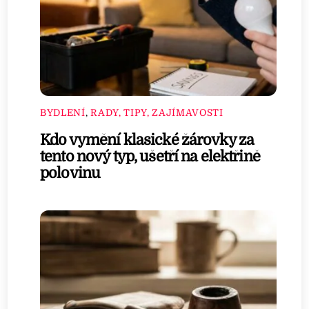
BYDLENÍ
,
RADY, TIPY, ZAJÍMAVOSTI
Kdo vymění klasické žárovky za
tento nový typ, ušetří na elektřině
polovinu