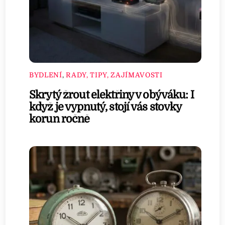
BYDLENÍ
,
RADY, TIPY, ZAJÍMAVOSTI
Skrytý žrout elektřiny v obýváku: I
když je vypnutý, stojí vás stovky
korun ročně