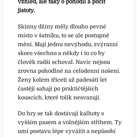
vzhled, ale taky o pohodlí a pocit
jistoty.
Skinny džíny měly dlouho pevné
místo v šatníku, to se ale postupně
mění. Mají jednu nevýhodu, zvýrazní
skoro všechno a někdy i to co by
člověk radši schoval. Navíc nejsou
zrovna pohodlné na celodenní nošení.
Ženy kolem třiceti až padesáti let
častěji sahají po praktičtějších
kouscích, které tolik nesvazují.
Do hry se tak dostávají kalhoty s
vyšším pasem a volnějším střihem. Ty
umí postavu lépe vyvážit a nepůsobí