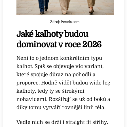
Zdroj: Pexels.com
Jaké kalhoty budou
dominovat v roce 2026
Není to o jednom konkrétním typu
kalhot. Spíš se objevuje víc variant,
které spojuje důraz na pohodlí a
proporce. Hodně vidět budou wide leg
kalhoty, tedy ty se širokými
nohavicemi. Rozšiřují se už od boků a
díky tomu vytváří rovnější linii těla.
Vedle nich se drží i straight fit střihy.