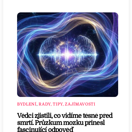
BYDLENÍ
,
RADY, TIPY, ZAJÍMAVOSTI
Vědci zjistili, co vidíme těsně před
smrtí. Průzkum mozku přinesl
fascinující odpověď