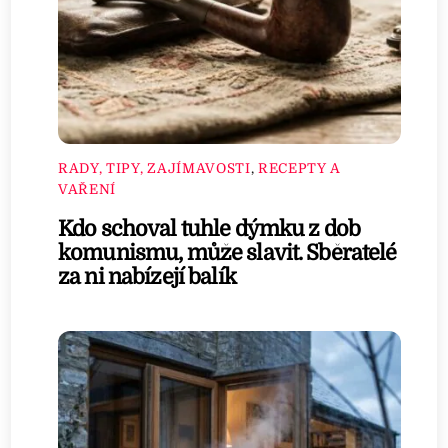
RADY, TIPY, ZAJÍMAVOSTI
,
RECEPTY A
VAŘENÍ
Kdo schoval tuhle dýmku z dob
komunismu, může slavit. Sběratelé
za ni nabízejí balík