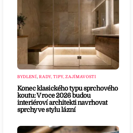
BYDLENÍ
,
RADY, TIPY, ZAJÍMAVOSTI
Konec klasického typu sprchového
koutu: V roce 2026 budou
interiéroví architekti navrhovat
sprchy ve stylu lázní