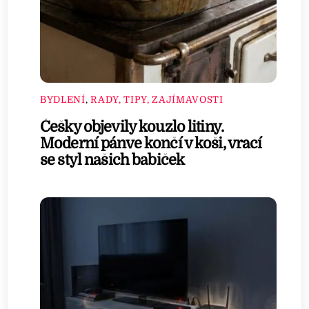
BYDLENÍ
,
RADY, TIPY, ZAJÍMAVOSTI
Češky objevily kouzlo litiny.
Moderní pánve končí v koši, vrací
se styl našich babiček