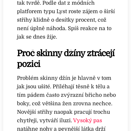
tak tvrdě. Podle dat z módních
platforem typu Lyst roste zájem o širší
střihy klidně o desítky procent, což
není úplně náhoda. Spíš reakce na to
jak se dnes žije.
Proč skinny džíny ztrácejí
pozici
Problém skinny džín je hlavně v tom
jak jsou ušité. Přiléhají těsně k tělu a
tím pádem často zvýrazní břicho nebo
boky, což většina žen zrovna nechce.
Novější střihy naopak pracují trochu
chytřeji, vytváří iluzi.
Vysoký pas
natáhne nohy a pevnější látka drží