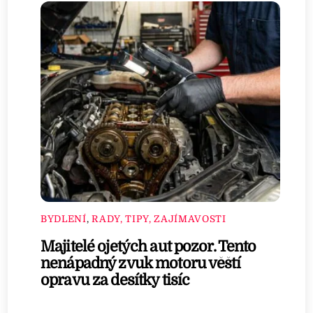
BYDLENÍ
,
RADY, TIPY, ZAJÍMAVOSTI
Majitelé ojetých aut pozor. Tento
nenápadný zvuk motoru věští
opravu za desítky tisíc