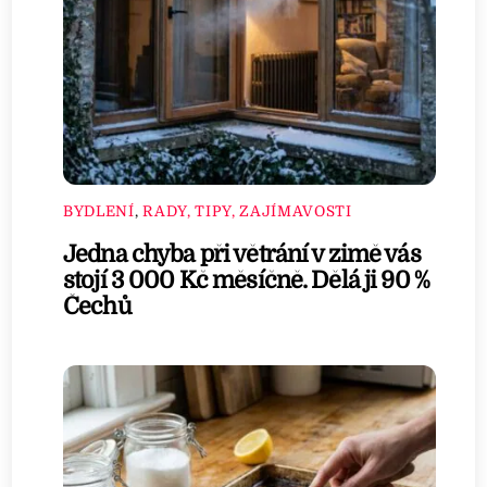
BYDLENÍ
,
RADY, TIPY, ZAJÍMAVOSTI
Jedna chyba při větrání v zimě vás
stojí 3 000 Kč měsíčně. Dělá ji 90 %
Čechů