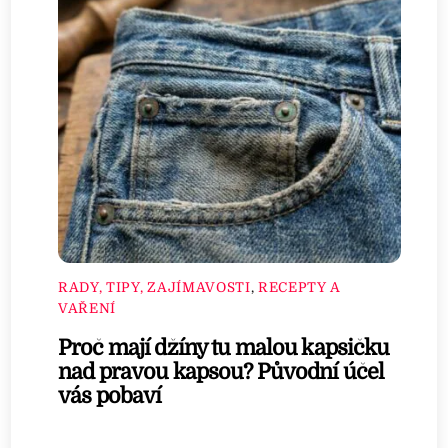
RADY, TIPY, ZAJÍMAVOSTI
,
RECEPTY A
VAŘENÍ
Proč mají džíny tu malou kapsičku
nad pravou kapsou? Původní účel
vás pobaví