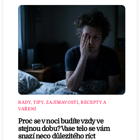
RADY, TIPY, ZAJÍMAVOSTI
,
RECEPTY A
VAŘENÍ
Proč se v noci budíte vždy ve
stejnou dobu? Vaše tělo se vám
snaží něco důležitého říct