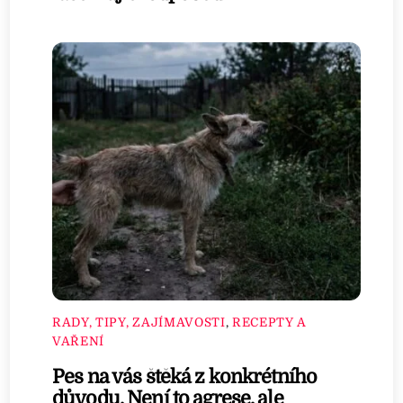
RADY, TIPY, ZAJÍMAVOSTI
,
RECEPTY A
VAŘENÍ
Pes na vás štěká z konkrétního
důvodu. Není to agrese, ale