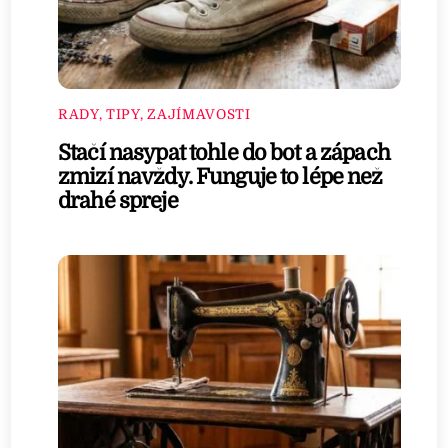
RADY, TIPY, ZAJÍMAVOSTI
Stačí nasypat tohle do bot a zápach
zmizí navždy. Funguje to lépe než
drahé spreje