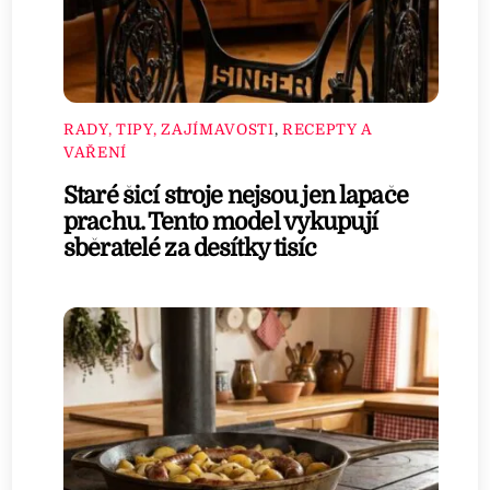
RADY, TIPY, ZAJÍMAVOSTI
,
RECEPTY A
VAŘENÍ
Staré šicí stroje nejsou jen lapače
prachu. Tento model vykupují
sběratelé za desítky tisíc