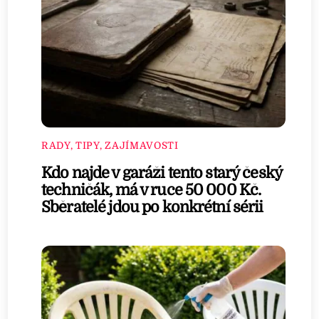
RADY, TIPY, ZAJÍMAVOSTI
Kdo najde v garáži tento starý český
techničák, má v ruce 50 000 Kč.
Sběratelé jdou po konkrétní sérii