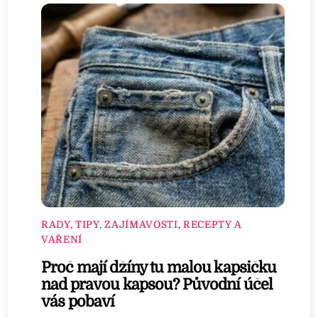
RADY, TIPY, ZAJÍMAVOSTI
,
RECEPTY A
VAŘENÍ
Proč mají džíny tu malou kapsičku
nad pravou kapsou? Původní účel
vás pobaví