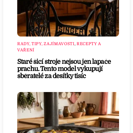
RADY, TIPY, ZAJÍMAVOSTI
,
RECEPTY A
VAŘENÍ
Staré šicí stroje nejsou jen lapače
prachu. Tento model vykupují
sběratelé za desítky tisíc