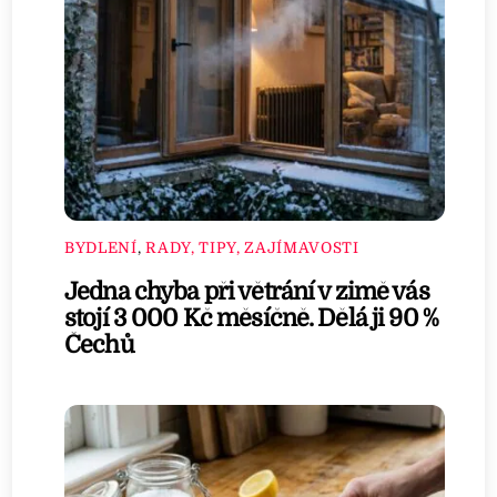
BYDLENÍ
,
RADY, TIPY, ZAJÍMAVOSTI
Jedna chyba při větrání v zimě vás
stojí 3 000 Kč měsíčně. Dělá ji 90 %
Čechů