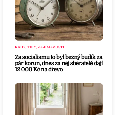
RADY, TIPY, ZAJÍMAVOSTI
Za socialismu to byl běžný budík za
pár korun, dnes za něj sběratelé dají
12 000 Kč na dřevo