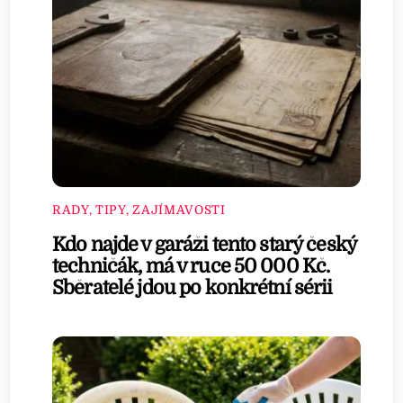
RADY, TIPY, ZAJÍMAVOSTI
Kdo najde v garáži tento starý český
techničák, má v ruce 50 000 Kč.
Sběratelé jdou po konkrétní sérii