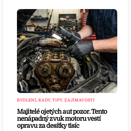
BYDLENÍ
,
RADY, TIPY, ZAJÍMAVOSTI
Majitelé ojetých aut pozor. Tento
nenápadný zvuk motoru věští
opravu za desítky tisíc