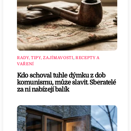
RADY, TIPY, ZAJÍMAVOSTI
,
RECEPTY A
VAŘENÍ
Kdo schoval tuhle dýmku z dob
komunismu, může slavit. Sběratelé
za ni nabízejí balík