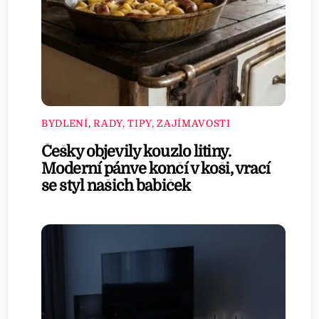
BYDLENÍ
,
RADY, TIPY, ZAJÍMAVOSTI
Češky objevily kouzlo litiny.
Moderní pánve končí v koši, vrací
se styl našich babiček