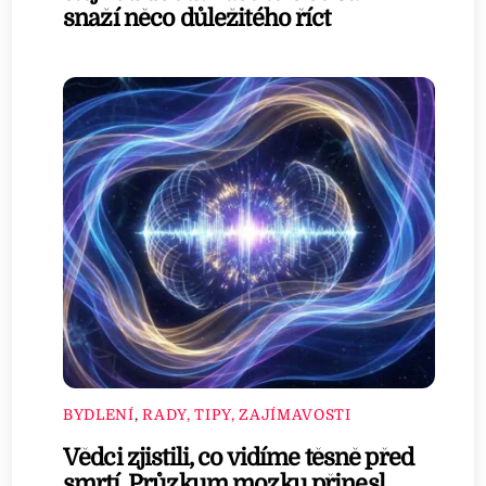
snaží něco důležitého říct
BYDLENÍ
,
RADY, TIPY, ZAJÍMAVOSTI
Vědci zjistili, co vidíme těsně před
smrtí. Průzkum mozku přinesl