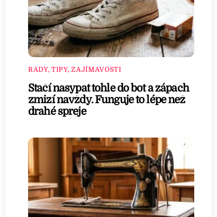
RADY, TIPY, ZAJÍMAVOSTI
Stačí nasypat tohle do bot a zápach
zmizí navždy. Funguje to lépe než
drahé spreje