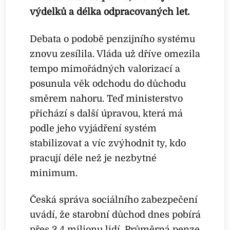
výdělků a délka odpracovaných let.
Debata o podobě penzijního systému
znovu zesílila. Vláda už dříve omezila
tempo mimořádných valorizací a
posunula věk odchodu do důchodu
směrem nahoru. Teď ministerstvo
přichází s další úpravou, která má
podle jeho vyjádření systém
stabilizovat a víc zvýhodnit ty, kdo
pracují déle než je nezbytné
minimum.
Česká správa sociálního zabezpečení
uvádí, že starobní důchod dnes pobírá
přes 2,4 milionu lidí. Průměrná penze