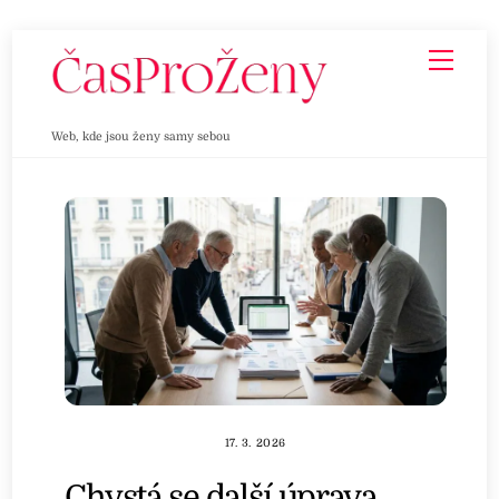
Skip
Men
to
content
Web, kde jsou ženy samy sebou
17. 3. 2026
Chystá se další úprava