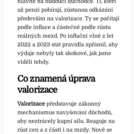
hlavně na budoucí důchodce. Ti, kteří
už penzi pobírají, zůstanou odkázáni
především na valorizace. Ty se počítají
podle inflace a částečně podle růstu
reálných mezd. Po inflační vlně z let
2022 a 2023 stát pravidla zpřísnil, aby
výdaje nebyly tak skokové, jak jsme
viděli tehdy.
Co znamená úprava
valorizace
Valorizace
představuje zákonný
mechanismus navyšování důchodů,
aby neztrácely kupní sílu. Reaguje na
růst cen a z části i na mzdy. Nově se