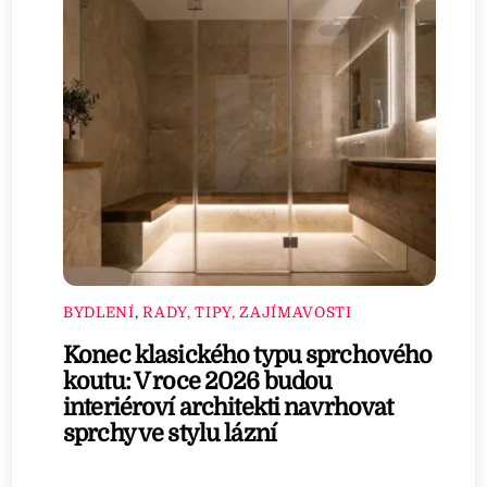
BYDLENÍ
,
RADY, TIPY, ZAJÍMAVOSTI
Konec klasického typu sprchového
koutu: V roce 2026 budou
interiéroví architekti navrhovat
sprchy ve stylu lázní