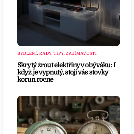
BYDLENÍ
,
RADY, TIPY, ZAJÍMAVOSTI
Skrytý žrout elektřiny v obýváku: I
když je vypnutý, stojí vás stovky
korun ročně