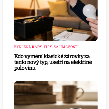
BYDLENÍ
,
RADY, TIPY, ZAJÍMAVOSTI
Kdo vymění klasické žárovky za
tento nový typ, ušetří na elektřině
polovinu