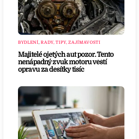
BYDLENÍ
,
RADY, TIPY, ZAJÍMAVOSTI
Majitelé ojetých aut pozor. Tento
nenápadný zvuk motoru věští
opravu za desítky tisíc