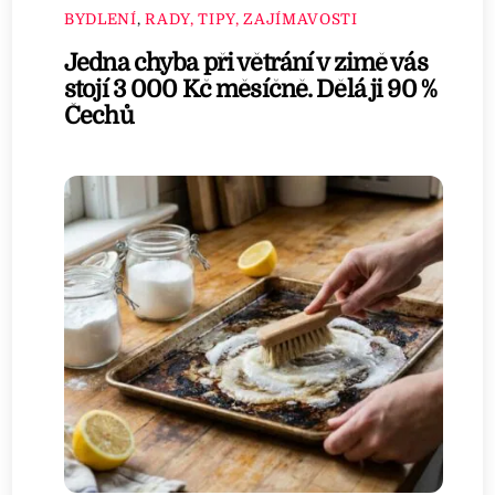
BYDLENÍ
,
RADY, TIPY, ZAJÍMAVOSTI
Jedna chyba při větrání v zimě vás
stojí 3 000 Kč měsíčně. Dělá ji 90 %
Čechů