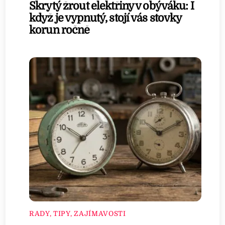
Skrytý žrout elektřiny v obýváku: I
když je vypnutý, stojí vás stovky
korun ročně
RADY, TIPY, ZAJÍMAVOSTI