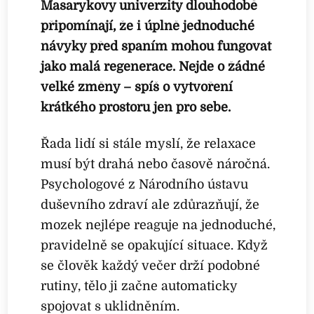
Masarykovy univerzity dlouhodobě
připomínají, že i úplně jednoduché
návyky před spaním mohou fungovat
jako malá regenerace. Nejde o žádné
velké změny – spíš o vytvoření
krátkého prostoru jen pro sebe.
Řada lidí si stále myslí, že relaxace
musí být drahá nebo časově náročná.
Psychologové z Národního ústavu
duševního zdraví ale zdůrazňují, že
mozek nejlépe reaguje na jednoduché,
pravidelně se opakující situace. Když
se člověk každý večer drží podobné
rutiny, tělo ji začne automaticky
spojovat s uklidněním.