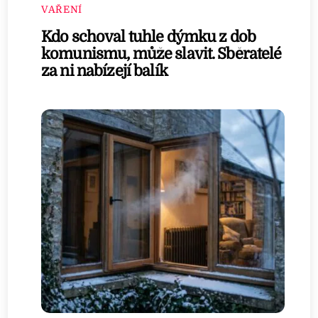
VAŘENÍ
Kdo schoval tuhle dýmku z dob
komunismu, může slavit. Sběratelé
za ni nabízejí balík