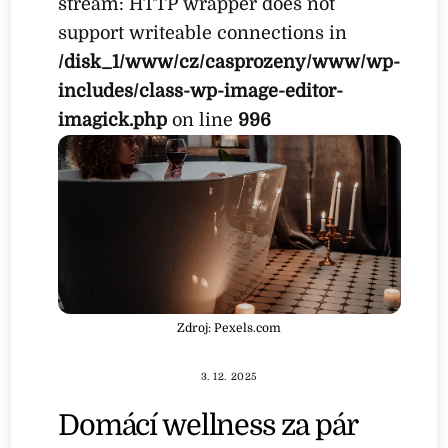
stream: HTTP wrapper does not
support writeable connections in
/disk_1/www/cz/casprozeny/www/wp-
includes/class-wp-image-editor-
imagick.php
on line
996
Zdroj: Pexels.com
3. 12. 2025
Domácí wellness za pár