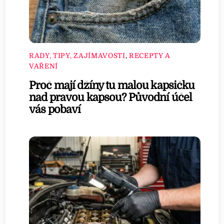
RADY, TIPY, ZAJÍMAVOSTI
,
RECEPTY A
VAŘENÍ
Proč mají džíny tu malou kapsičku
nad pravou kapsou? Původní účel
vás pobaví