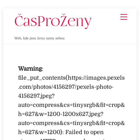
Skip
Men
to
content
Web, kde jsou ženy samy sebou
Warning
:
file_put_contents(https://images.pexels
.com/photos/4156297/pexels-photo-
4156297.jpeg?
auto=compress&cs=tinysrgb&fit=crop&
h=627&w=1200-1200x627.jpeg?
auto=compress&cs=tinysrgb&fit=crop&
h=627&w=1200): Failed to open