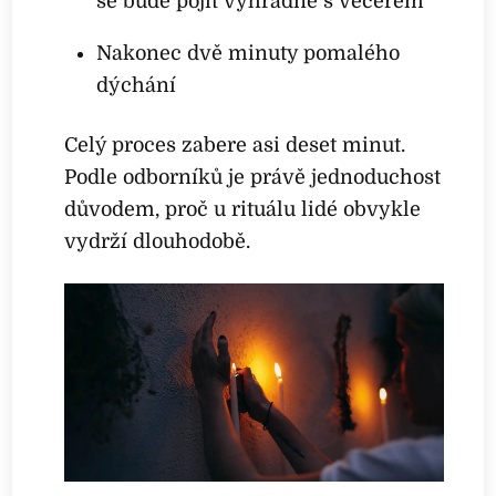
se bude pojit výhradně s večerem
Nakonec dvě minuty pomalého
dýchání
Celý proces zabere asi deset minut.
Podle odborníků je právě jednoduchost
důvodem, proč u rituálu lidé obvykle
vydrží dlouhodobě.