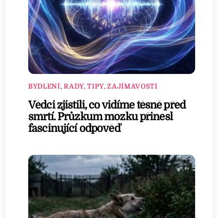
BYDLENÍ
,
RADY, TIPY, ZAJÍMAVOSTI
Vědci zjistili, co vidíme těsně před
smrtí. Průzkum mozku přinesl
fascinující odpověď