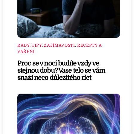
RADY, TIPY, ZAJÍMAVOSTI
,
RECEPTY A
VAŘENÍ
Proč se v noci budíte vždy ve
stejnou dobu? Vaše tělo se vám
snaží něco důležitého říct