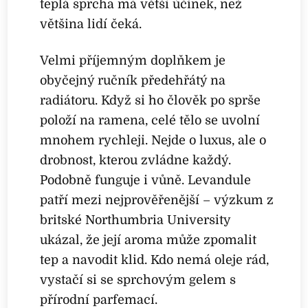
teplá sprcha má větší účinek, než
většina lidí čeká.
Velmi příjemným doplňkem je
obyčejný ručník předehřátý na
radiátoru. Když si ho člověk po sprše
položí na ramena, celé tělo se uvolní
mnohem rychleji. Nejde o luxus, ale o
drobnost, kterou zvládne každý.
Podobně funguje i vůně. Levandule
patří mezi nejprověřenější – výzkum z
britské Northumbria University
ukázal, že její aroma může zpomalit
tep a navodit klid. Kdo nemá oleje rád,
vystačí si se sprchovým gelem s
přírodní parfemací.