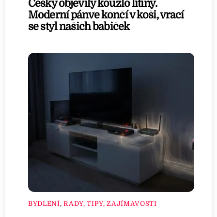
Češky objevily kouzlo litiny.
Moderní pánve končí v koši, vrací
se styl našich babiček
BYDLENÍ
,
RADY, TIPY, ZAJÍMAVOSTI