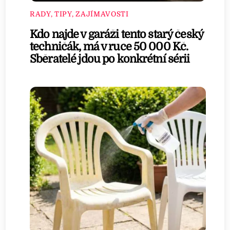
RADY, TIPY, ZAJÍMAVOSTI
Kdo najde v garáži tento starý český
techničák, má v ruce 50 000 Kč.
Sběratelé jdou po konkrétní sérii