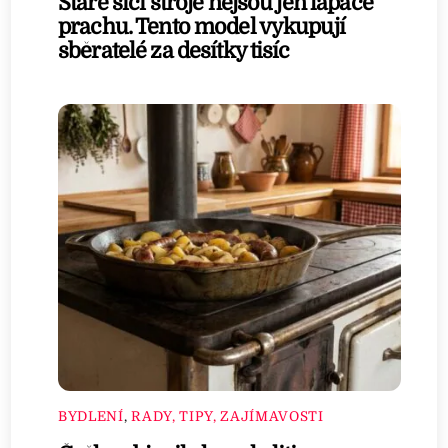
Staré šicí stroje nejsou jen lapače
prachu. Tento model vykupují
sběratelé za desítky tisíc
BYDLENÍ
,
RADY, TIPY, ZAJÍMAVOSTI