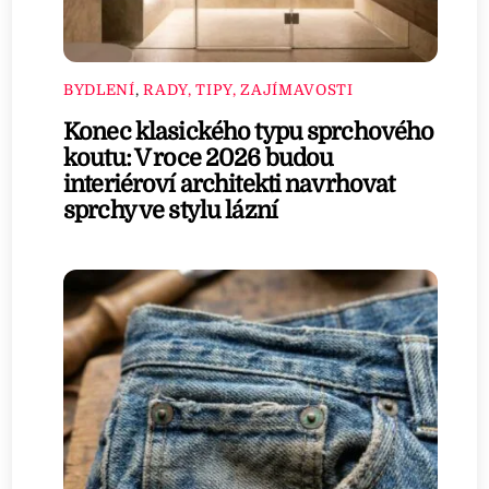
BYDLENÍ
,
RADY, TIPY, ZAJÍMAVOSTI
Konec klasického typu sprchového
koutu: V roce 2026 budou
interiéroví architekti navrhovat
sprchy ve stylu lázní