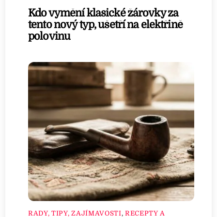
Kdo vymění klasické žárovky za
tento nový typ, ušetří na elektřině
polovinu
RADY, TIPY, ZAJÍMAVOSTI
,
RECEPTY A