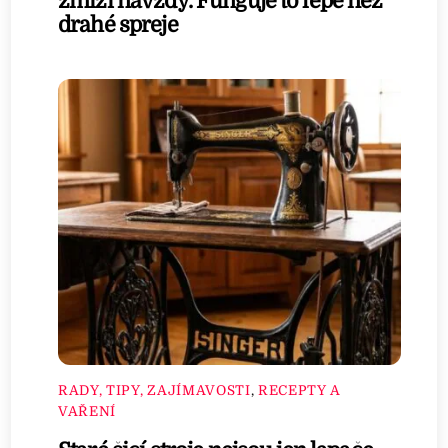
zmizí navždy. Funguje to lépe než
drahé spreje
RADY, TIPY, ZAJÍMAVOSTI
,
RECEPTY A
VAŘENÍ