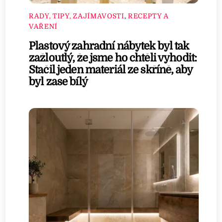
RADY, TIPY, ZAJÍMAVOSTI
,
RECEPTY A
VAŘENÍ
Plastový zahradní nábytek byl tak
zažloutlý, že jsme ho chtěli vyhodit:
Stačil jeden materiál ze skříně, aby
byl zase bílý