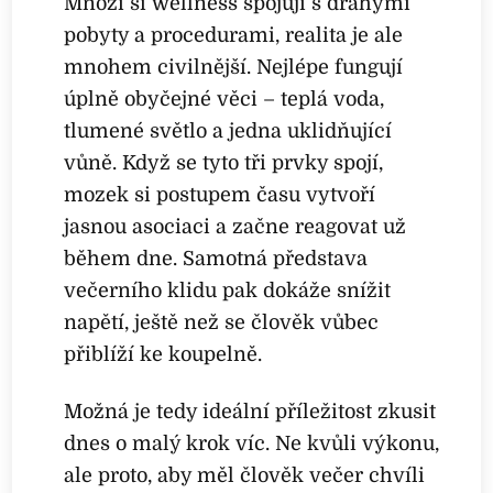
Mnozí si wellness spojují s drahými
pobyty a procedurami, realita je ale
mnohem civilnější. Nejlépe fungují
úplně obyčejné věci – teplá voda,
tlumené světlo a jedna uklidňující
vůně. Když se tyto tři prvky spojí,
mozek si postupem času vytvoří
jasnou asociaci a začne reagovat už
během dne. Samotná představa
večerního klidu pak dokáže snížit
napětí, ještě než se člověk vůbec
přiblíží ke koupelně.
Možná je tedy ideální příležitost zkusit
dnes o malý krok víc. Ne kvůli výkonu,
ale proto, aby měl člověk večer chvíli