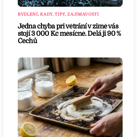
BYDLENÍ
,
RADY, TIPY, ZAJÍMAVOSTI
Jedna chyba při větrání v zimě vás
stojí 3 000 Kč měsíčně. Dělá ji 90 %
Čechů