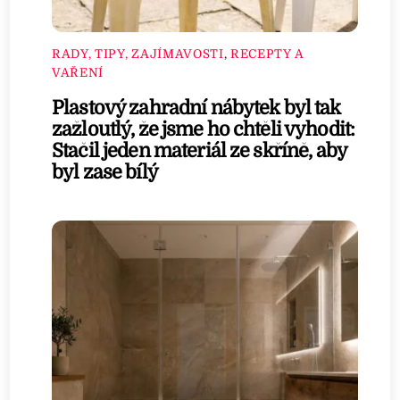
RADY, TIPY, ZAJÍMAVOSTI
,
RECEPTY A
VAŘENÍ
Plastový zahradní nábytek byl tak
zažloutlý, že jsme ho chtěli vyhodit:
Stačil jeden materiál ze skříně, aby
byl zase bílý