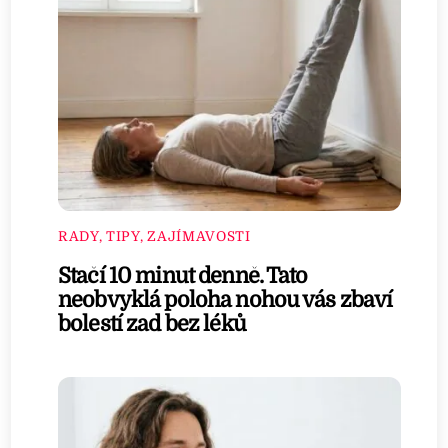
RADY, TIPY, ZAJÍMAVOSTI
Stačí 10 minut denně. Tato
neobvyklá poloha nohou vás zbaví
bolestí zad bez léků