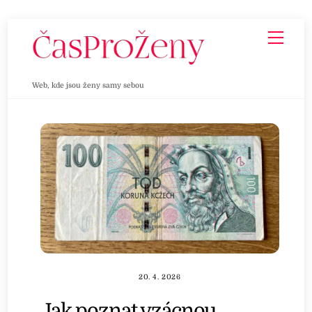
Skip
Men
to
content
Web, kde jsou ženy samy sebou
20. 4. 2026
Jak poznat vzácnou