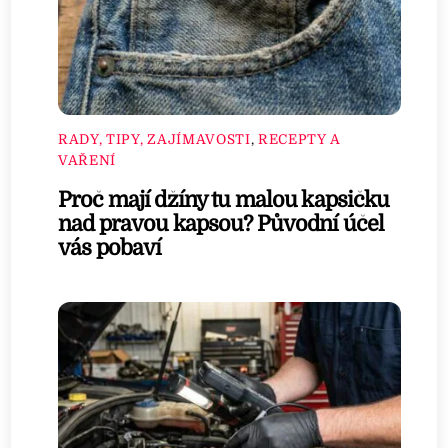
RADY, TIPY, ZAJÍMAVOSTI
,
RECEPTY A
VAŘENÍ
Proč mají džíny tu malou kapsičku
nad pravou kapsou? Původní účel
vás pobaví