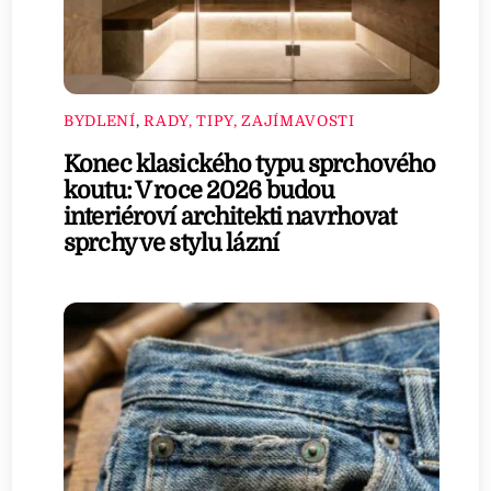
BYDLENÍ
,
RADY, TIPY, ZAJÍMAVOSTI
Konec klasického typu sprchového
koutu: V roce 2026 budou
interiéroví architekti navrhovat
sprchy ve stylu lázní