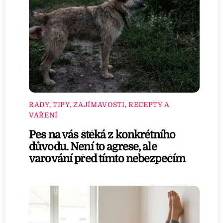
RADY, TIPY, ZAJÍMAVOSTI
,
RECEPTY A
VAŘENÍ
Pes na vás štěká z konkrétního
důvodu. Není to agrese, ale
varování před tímto nebezpečím