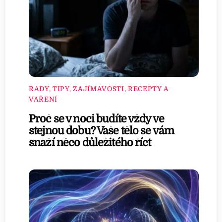
RADY, TIPY, ZAJÍMAVOSTI
,
RECEPTY A
VAŘENÍ
Proč se v noci budíte vždy ve
stejnou dobu? Vaše tělo se vám
snaží něco důležitého říct