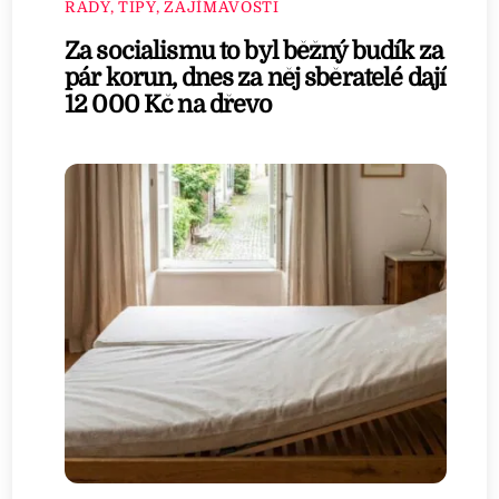
RADY, TIPY, ZAJÍMAVOSTI
Za socialismu to byl běžný budík za
pár korun, dnes za něj sběratelé dají
12 000 Kč na dřevo