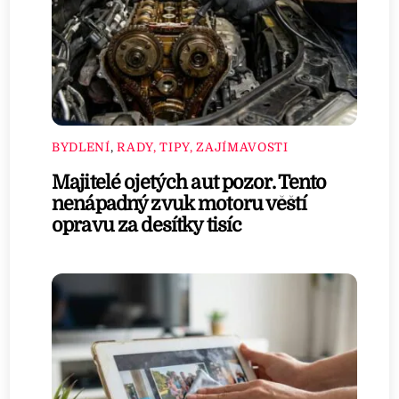
BYDLENÍ
,
RADY, TIPY, ZAJÍMAVOSTI
Majitelé ojetých aut pozor. Tento
nenápadný zvuk motoru věští
opravu za desítky tisíc