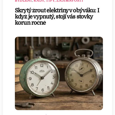
BYDLENÍ
,
RADY, TIPY, ZAJÍMAVOSTI
Skrytý žrout elektřiny v obýváku: I
když je vypnutý, stojí vás stovky
korun ročně