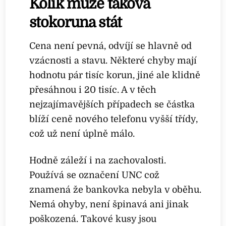
Kolik může taková
stokoruna stát
Cena není pevná, odvíjí se hlavně od
vzácnosti a stavu. Některé chyby mají
hodnotu pár tisíc korun, jiné ale klidně
přesáhnou i 20 tisíc. A v těch
nejzajímavějších případech se částka
blíží ceně nového telefonu vyšší třídy,
což už není úplně málo.
Hodně záleží i na zachovalosti.
Používá se označení UNC což
znamená že bankovka nebyla v oběhu.
Nemá ohyby, není špinavá ani jinak
poškozená. Takové kusy jsou