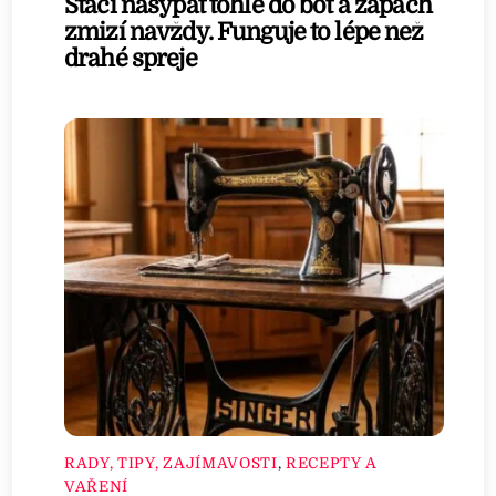
Stačí nasypat tohle do bot a zápach
zmizí navždy. Funguje to lépe než
drahé spreje
RADY, TIPY, ZAJÍMAVOSTI
,
RECEPTY A
VAŘENÍ