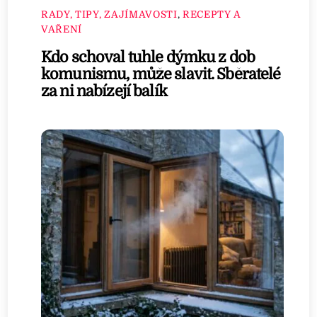
RADY, TIPY, ZAJÍMAVOSTI
,
RECEPTY A
VAŘENÍ
Kdo schoval tuhle dýmku z dob
komunismu, může slavit. Sběratelé
za ni nabízejí balík