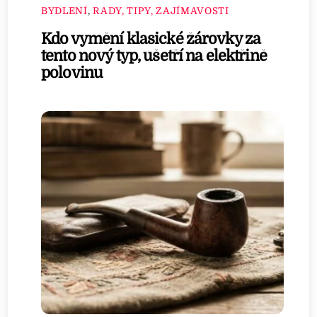
BYDLENÍ
,
RADY, TIPY, ZAJÍMAVOSTI
Kdo vymění klasické žárovky za
tento nový typ, ušetří na elektřině
polovinu