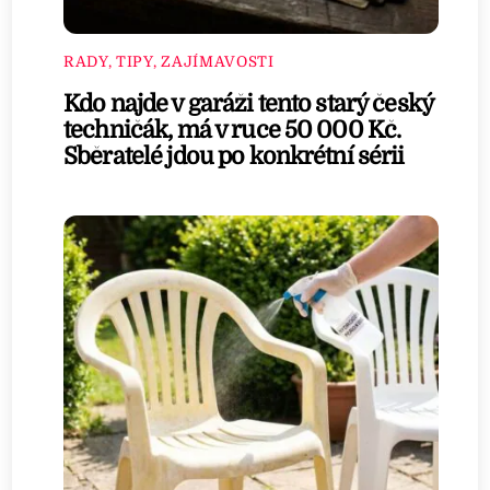
RADY, TIPY, ZAJÍMAVOSTI
Kdo najde v garáži tento starý český
techničák, má v ruce 50 000 Kč.
Sběratelé jdou po konkrétní sérii