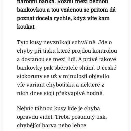
národní banka. Rozdíl mezi běžnou
bankovkou a tou vzácnou se přitom dá
poznat docela rychle, když víte kam
koukat.
Tyto kusy nevznikají schválně. Jde o
chyby při tisku které projdou kontrolou
a dostanou se mezi lidi. A právě takové
bankovky pak sběratelé shání. U české
stokoruny se už v minulosti objevilo
víc variant chybotisku a některé z
nich dnes stojí překvapivě hodně.
Nejvíc táhnou kusy kde je chyba
opravdu vidět. Třeba posunutý tisk,
chybějící barva nebo lehce