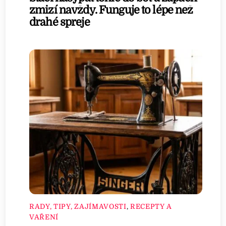
zmizí navždy. Funguje to lépe než
drahé spreje
RADY, TIPY, ZAJÍMAVOSTI
,
RECEPTY A
VAŘENÍ