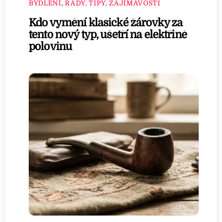
BYDLENÍ
,
RADY, TIPY, ZAJÍMAVOSTI
Kdo vymění klasické žárovky za
tento nový typ, ušetří na elektřině
polovinu