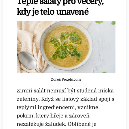
Teplé saláty pro večery,
kdy je tělo unavené
Zdroj: Pexels.com
Zimní salát nemusí být studená miska
zeleniny. Když se listový základ spojí s
teplými ingrediencemi, vznikne
pokrm, který hřeje a zároveň
nezatěžuje žaludek. Oblíbené je