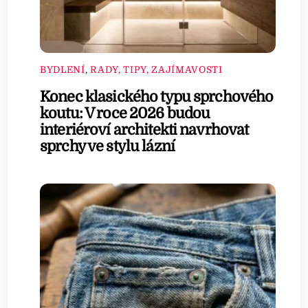
BYDLENÍ
,
RADY, TIPY, ZAJÍMAVOSTI
Konec klasického typu sprchového
koutu: V roce 2026 budou
interiéroví architekti navrhovat
sprchy ve stylu lázní