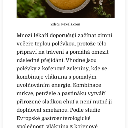
Zdroj: Pexels.com
Mnozí lékaři doporučují začínat zimní
večeře teplou polévkou, protože tělo
připraví na trávení a pomáhá omezit
následné přejídání. Vhodné jsou
polévky z kořenové zeleniny, kde se
kombinuje vláknina s pomalým
uvolňováním energie. Kombinace
mrkve, petržele a pastináku vytváří
přirozeně sladkou chuť a není nutné ji
doplňovat smetanou. Podle studie
Evropské gastroenterologické
společnosti vláknina z kořenové