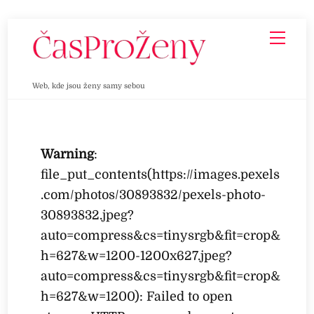
Skip
Men
to
content
Web, kde jsou ženy samy sebou
Warning
:
file_put_contents(https://images.pexels
.com/photos/30893832/pexels-photo-
30893832.jpeg?
auto=compress&cs=tinysrgb&fit=crop&
h=627&w=1200-1200x627.jpeg?
auto=compress&cs=tinysrgb&fit=crop&
h=627&w=1200): Failed to open