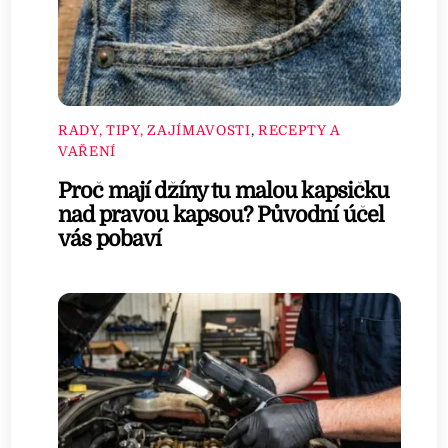
RADY, TIPY, ZAJÍMAVOSTI
,
RECEPTY A
VAŘENÍ
Proč mají džíny tu malou kapsičku
nad pravou kapsou? Původní účel
vás pobaví