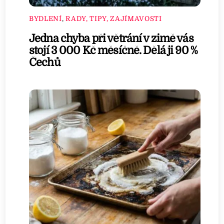
BYDLENÍ
,
RADY, TIPY, ZAJÍMAVOSTI
Jedna chyba při větrání v zimě vás
stojí 3 000 Kč měsíčně. Dělá ji 90 %
Čechů