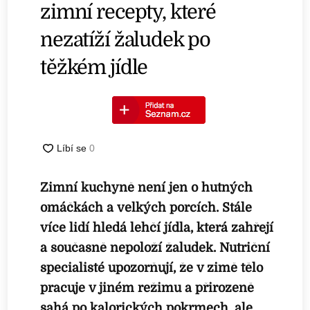
zimní recepty, které
nezatíží žaludek po
těžkém jídle
Zimní kuchyně není jen o hutných
omáčkách a velkých porcích. Stále
více lidí hledá lehčí jídla, která zahřejí
a současně nepoloží žaludek. Nutriční
specialisté upozorňují, že v zimě tělo
pracuje v jiném režimu a přirozeně
sahá po kalorických pokrmech, ale