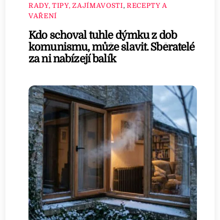
RADY, TIPY, ZAJÍMAVOSTI
,
RECEPTY A
VAŘENÍ
Kdo schoval tuhle dýmku z dob
komunismu, může slavit. Sběratelé
za ni nabízejí balík