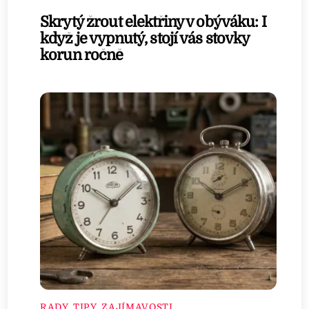
Skrytý žrout elektřiny v obýváku: I
když je vypnutý, stojí vás stovky
korun ročně
RADY, TIPY, ZAJÍMAVOSTI