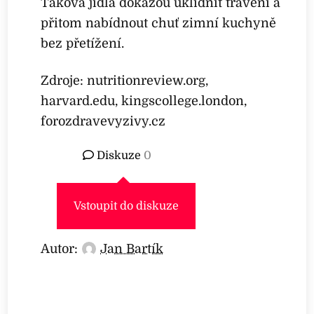
Taková jídla dokážou uklidnit trávení a
přitom nabídnout chuť zimní kuchyně
bez přetížení.
Zdroje: nutritionreview.org,
harvard.edu, kingscollege.london,
forozdravevyzivy.cz
Diskuze
0
Vstoupit do diskuze
Autor:
Jan Bartík