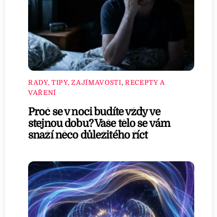
RADY, TIPY, ZAJÍMAVOSTI
,
RECEPTY A
VAŘENÍ
Proč se v noci budíte vždy ve
stejnou dobu? Vaše tělo se vám
snaží něco důležitého říct