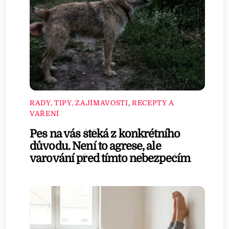
RADY, TIPY, ZAJÍMAVOSTI
,
RECEPTY A
VAŘENÍ
Pes na vás štěká z konkrétního
důvodu. Není to agrese, ale
varování před tímto nebezpečím