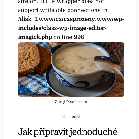
stream: HTTP wrapper does not
support writeable connections in
/disk_1/www/cz/casprozeny/www/wp-
includes/class-wp-image-editor-
imagick.php
on line
996
Zdroj: Pexels.com
27. 11. 2025
Jak připravit jednoduché