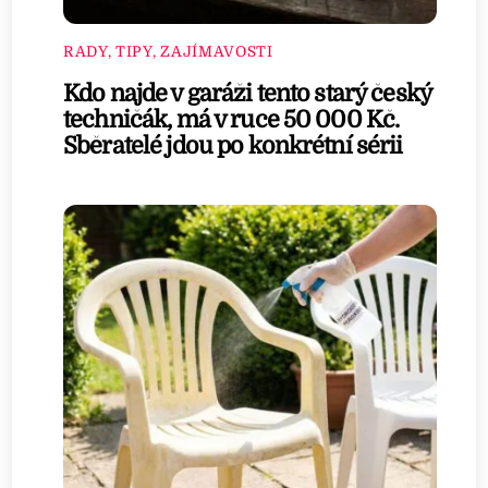
RADY, TIPY, ZAJÍMAVOSTI
Kdo najde v garáži tento starý český
techničák, má v ruce 50 000 Kč.
Sběratelé jdou po konkrétní sérii