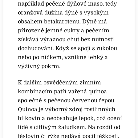
například pečené dýňové maso, tedy
oranžová dužina dýně s vysokým
obsahem betakarotenu. Dýně má
přirozeně jemné cukry a pečením
získává výraznou chuť bez nutnosti
dochucování. Když se spojí s rukolou
nebo polníčkem, vznikne lehký a
výživný pokrm.
K dalším osvědčeným zimním
kombinacím patří vařená quinoa
společně s pečenou červenou řepou.
Quinoa je výborný zdroj rostlinných
bílkovin a neobsahuje lepok, což ocení
lidé s citlivým žaludkem. Na rozdíl od
těstovin či rýže nedává pocit těžkosti.