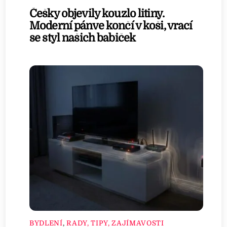
Češky objevily kouzlo litiny.
Moderní pánve končí v koši, vrací
se styl našich babiček
BYDLENÍ
,
RADY, TIPY, ZAJÍMAVOSTI