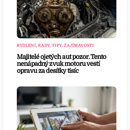
BYDLENÍ
,
RADY, TIPY, ZAJÍMAVOSTI
Majitelé ojetých aut pozor. Tento
nenápadný zvuk motoru věští
opravu za desítky tisíc