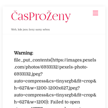
Skip
Men
to
content
Web, kde jsou ženy samy sebou
Warning
:
file_put_contents(https://images.pexels
.com/photos/6933132/pexels-photo-
6933132.jpeg?
auto=compress&cs=tinysrgb&fit=crop&
h=627&w=1200-1200x627.jpeg?
auto=compress&cs=tinysrgb&fit=crop&
h=627&w=1200): Failed to open