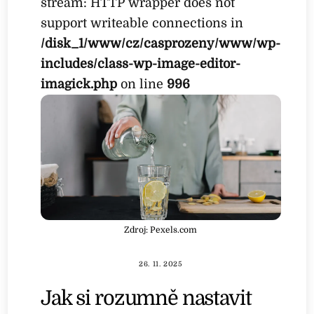
stream: HTTP wrapper does not
support writeable connections in
/disk_1/www/cz/casprozeny/www/wp-
includes/class-wp-image-editor-
imagick.php
on line
996
Zdroj: Pexels.com
26. 11. 2025
Jak si rozumně nastavit