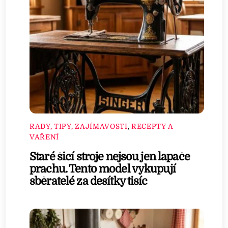
RADY, TIPY, ZAJÍMAVOSTI
,
RECEPTY A
VAŘENÍ
Staré šicí stroje nejsou jen lapače
prachu. Tento model vykupují
sběratelé za desítky tisíc