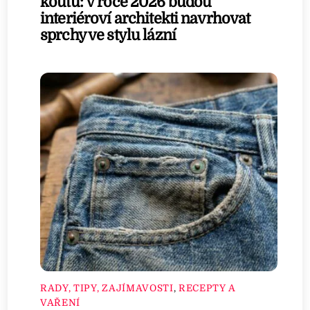
koutu: V roce 2026 budou
interiéroví architekti navrhovat
sprchy ve stylu lázní
RADY, TIPY, ZAJÍMAVOSTI
,
RECEPTY A
VAŘENÍ