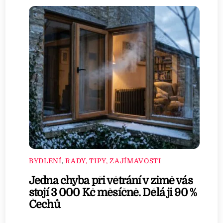
BYDLENÍ
,
RADY, TIPY, ZAJÍMAVOSTI
Jedna chyba při větrání v zimě vás
stojí 3 000 Kč měsíčně. Dělá ji 90 %
Čechů