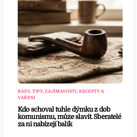
RADY, TIPY, ZAJÍMAVOSTI
,
RECEPTY A
VAŘENÍ
Kdo schoval tuhle dýmku z dob
komunismu, může slavit. Sběratelé
za ni nabízejí balík