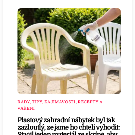
RADY, TIPY, ZAJÍMAVOSTI
,
RECEPTY A
VAŘENÍ
Plastový zahradní nábytek byl tak
zažloutlý, že jsme ho chtěli vyhodit:
Stačil jeden materiál ze skříně, aby