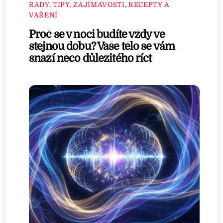
RADY, TIPY, ZAJÍMAVOSTI
,
RECEPTY A
VAŘENÍ
Proč se v noci budíte vždy ve
stejnou dobu? Vaše tělo se vám
snaží něco důležitého říct