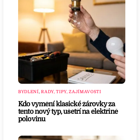
BYDLENÍ
,
RADY, TIPY, ZAJÍMAVOSTI
Kdo vymění klasické žárovky za
tento nový typ, ušetří na elektřině
polovinu