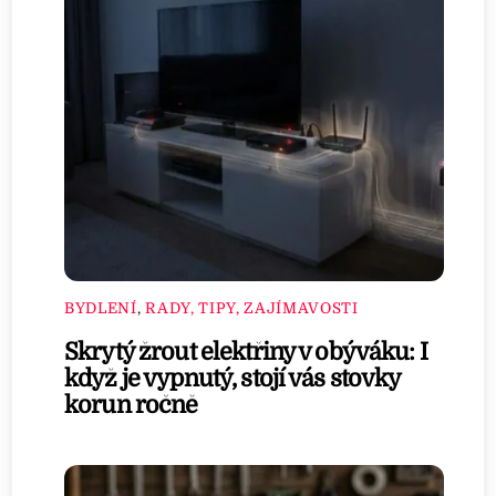
BYDLENÍ
,
RADY, TIPY, ZAJÍMAVOSTI
Skrytý žrout elektřiny v obýváku: I
když je vypnutý, stojí vás stovky
korun ročně