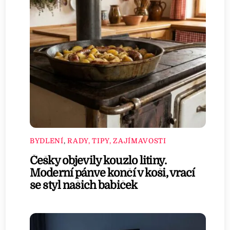
BYDLENÍ
,
RADY, TIPY, ZAJÍMAVOSTI
Češky objevily kouzlo litiny.
Moderní pánve končí v koši, vrací
se styl našich babiček