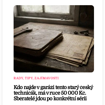
RADY, TIPY, ZAJÍMAVOSTI
Kdo najde v garáži tento starý český
techničák, má v ruce 50 000 Kč.
Sběratelé jdou po konkrétní sérii