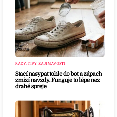
RADY, TIPY, ZAJÍMAVOSTI
Stačí nasypat tohle do bot a zápach
zmizí navždy. Funguje to lépe než
drahé spreje