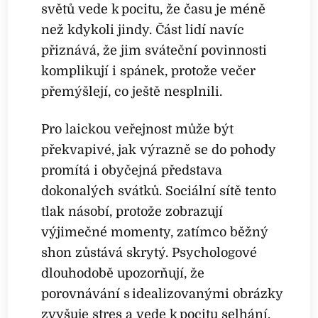
světů vede k pocitu, že času je méně
než kdykoli jindy. Část lidí navíc
přiznává, že jim sváteční povinnosti
komplikují i spánek, protože večer
přemýšlejí, co ještě nesplnili.
Pro laickou veřejnost může být
překvapivé, jak výrazně se do pohody
promítá i obyčejná představa
dokonalých svátků. Sociální sítě tento
tlak násobí, protože zobrazují
výjimečné momenty, zatímco běžný
shon zůstává skrytý. Psychologové
dlouhodobě upozorňují, že
porovnávání s idealizovanými obrázky
zvyšuje stres a vede k pocitu selhání.