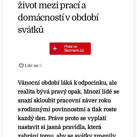
život mezi prací a
domácností v období
svátků
Vánoční období láká k odpočinku, ale
realita bývá pravý opak. Mnozí lidé se
snaží skloubit pracovní závěr roku
s rodinnými povinnostmi a tlak roste
každý den. Právě proto se vyplatí
nastavit si jasná pravidla, která
zabrání tomu, aby se svátky změnily