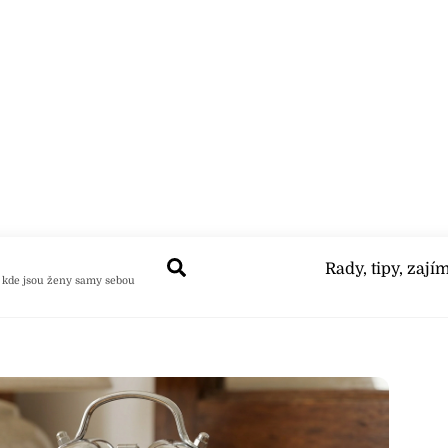
Search
Rady, tipy, zají
 kde jsou ženy samy sebou