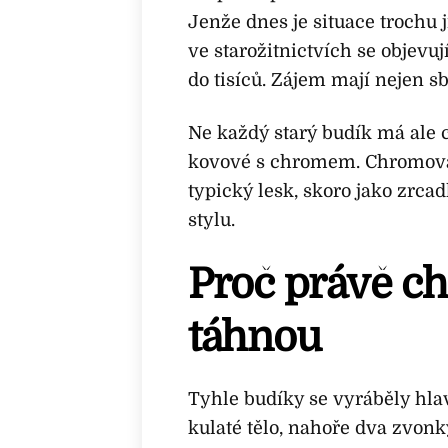
Jenže dnes je situace trochu 
ve starožitnictvích se objevu
do tisíců. Zájem mají nejen sbě
Ne každý starý budík má ale c
kovové s chromem. Chromo
typický lesk, skoro jako zrcadl
stylu.
Proč právě c
táhnou
Tyhle budíky se vyráběly hlav
kulaté tělo, nahoře dva zvonk