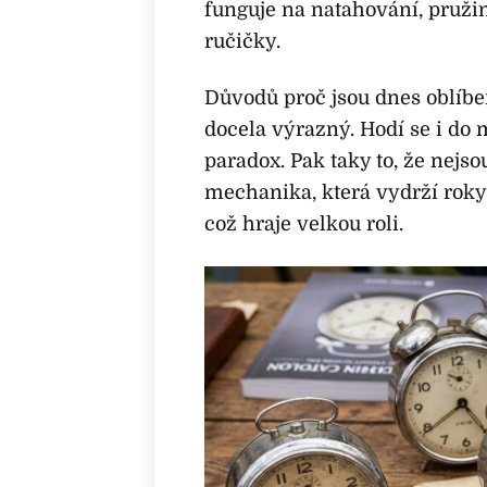
funguje na natahování, pruži
ručičky.
Důvodů proč jsou dnes oblíbe
docela výrazný. Hodí se i do
paradox. Pak taky to, že nejso
mechanika, která vydrží roky.
což hraje velkou roli.