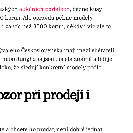
 českých
aukčních portálech
, běžné kusy
00 korun. Ale opravdu pěkné modely
 za víc než 3000 korun, někdy i víc ale to
bývalého Československa mají mezi sběrateli
m nebo Junghans jsou docela známé a lidi je
aleko, že sledují konkrétní modely podle
ozor při prodeji i
 a chcete ho prodat, není dobré jednat