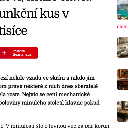
funkční kus v
tisíce
čistš
leží někde vzadu ve skříni a nikdo jim
om právě některé z nich dnes sběratelé
ela roste. Nejvíc se cení mechanické
oloviny minulého století, hlavně pokud
o. V minulosti šlo o levnou věc za pár korun.