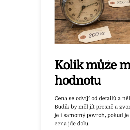
Kolik může mí
hodnotu
Cena se odvíjí od detailů a n
Budík by měl jít přesně a zv
je i samotný povrch, pokud j
cena jde dolu.