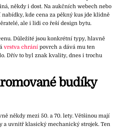
jiná, někdy i dost. Na aukčních webech nebo
jí nabídky, kde cena za pěkný kus jde klidně
ratelé, ale i lidi co řeší design bytu.
enu. Důležité jsou konkrétní typy, hlavně
vá
vrstva chrání
povrch a dává mu ten
o. Dřív to byl znak kvality, dnes i trochu
hromované budíky
ně někdy mezi 50. a 70. lety. Většinou mají
y a uvnitř klasický mechanický strojek. Ten