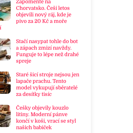
Zapomeňte na
Chorvatsko. Češi letos
objevili nový ráj, kde je
pivo za 20 Kč a moře
í
Stačí nasypat tohle do bot
a zápach zmizí navždy.
Funguje to lépe než drahé
spreje
Staré šicí stroje nejsou jen
lapače prachu. Tento
model vykupují sběratelé
za desítky tisíc
Češky objevily kouzlo
litiny. Moderní pánve
končí v koši, vrací se styl
našich babiček