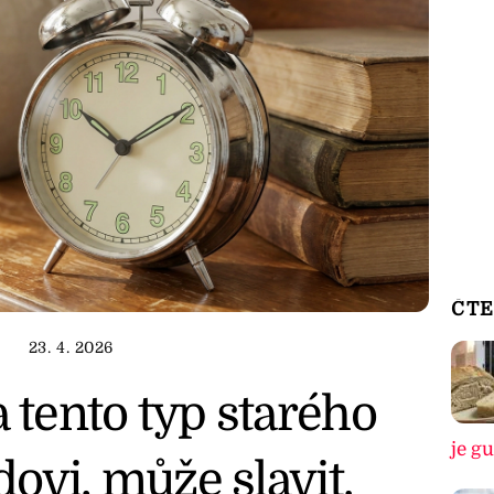
ČTE
23. 4. 2026
tento typ starého
je g
ovi, může slavit.