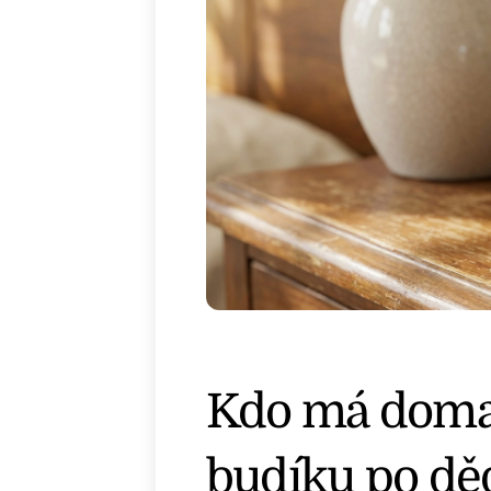
Kdo má doma 
budíku po děd