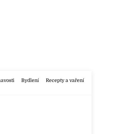
mavosti
Bydlení
Recepty a vaření