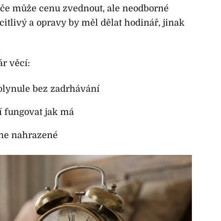
péče může cenu zvednout, ale neodborné
 citlivý a opravy by měl dělat hodinář, jinak
ár věcí:
plynule bez zadrhávání
í fungovat jak má
 ne nahrazené