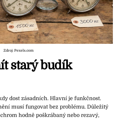
Zdroj: Pexels.com
t starý budík
ěkdy dost zásadních. Hlavní je funkčnost.
onění musí fungovat bez problému. Důležitý
e chrom hodně poškrábaný nebo rezavý,