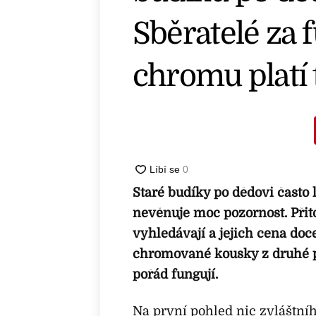
Sběratelé za 
chromu platí 
Staré budíky po dědovi často 
nevěnuje moc pozornost. Přit
vyhledávají a jejich cena doc
chromované kousky z druhé p
pořád fungují.
Na první pohled nic zvláštníh